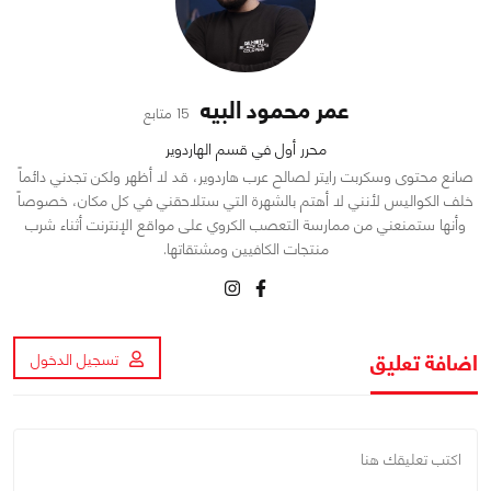
عمر محمود البيه
15 متابع
محرر أول في قسم الهاردوير
صانع محتوى وسكربت رايتر لصالح عرب هاردوير، قد لا أظهر ولكن تجدني دائماً
خلف الكواليس لأنني لا أهتم بالشهرة التي ستلاحقني في كل مكان، خصوصاً
وأنها ستمنعني من ممارسة التعصب الكروي على مواقع الإنترنت أثناء شرب
منتجات الكافيين ومشتقاتها.
اضافة تعليق
تسجيل الدخول