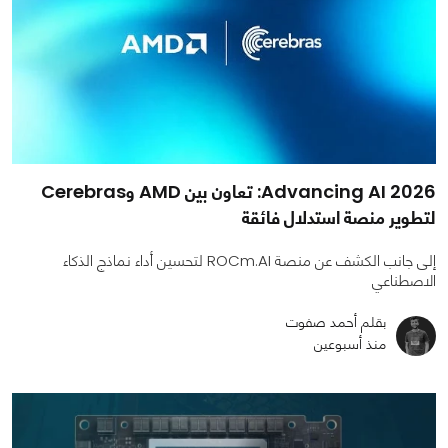
Advancing AI 2026: تعاون بين AMD وCerebras
لتطوير منصة استدلال فائقة
إلى جانب الكشف عن منصة ROCm.AI لتحسين أداء نماذج الذكاء
الاصطناعي
بقلم أحمد صفوت
منذ أسبوعين