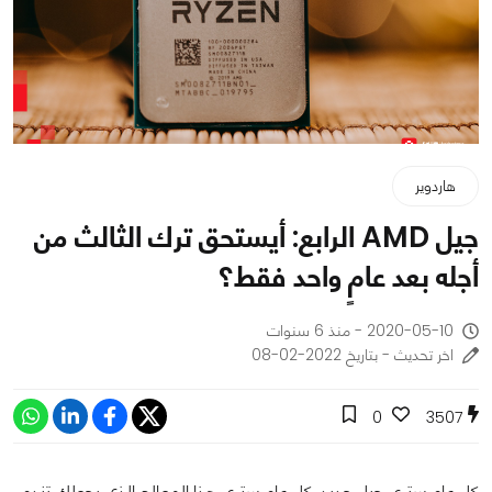
هاردوير
جيل AMD الرابع: أيستحق ترك الثالث من
أجله بعد عامٍ واحد فقط؟
2020-05-10 - منذ 6 سنوات
اخر تحديث - بتاريخ 2022-02-08
0
3507
كل عام سترى جيل جديد. كل عام سترى هذا المعالج الذي يجعلك تندم