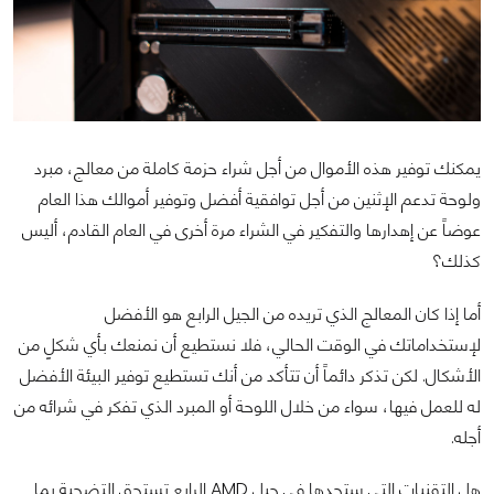
يمكنك توفير هذه الأموال من أجل شراء حزمة كاملة من معالج، مبرد
ولوحة تدعم الإثنين من أجل توافقية أفضل وتوفير أموالك هذا العام
عوضاً عن إهدارها والتفكير في الشراء مرة أخرى في العام القادم، أليس
كذلك؟
أما إذا كان المعالج الذي تريده من الجيل الرابع هو الأفضل
لإستخداماتك في الوقت الحالي، فلا نستطيع أن نمنعك بأي شكلٍ من
الأشكال. لكن تذكر دائماً أن تتأكد من أنك تستطيع توفير البيئة الأفضل
له للعمل فيها، سواء من خلال اللوحة أو المبرد الذي تفكر في شرائه من
أجله.
هل التقنيات التي ستجدها في جيل AMD الرابع تستحق التضحية بما