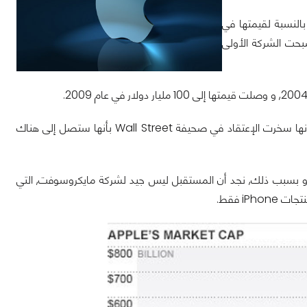
بالنسبة لقيمتها في
صبحت الشركة الأولى
بالرغم من أن شركة أبل أمضت العديد من السنوات في محاولة الوصول إلى القمة, كما أنها سخرت الإعتقاد في صحيفة Wall Street بأنها ستصل إلى هناك
 أبل ستقوم قريباً بإصدار المنتج الأكثر إنتظاراً منذ تاريخ الشركة, و هو iPhone 5, و بسبب ذلك, نجد أن المستقبل ليس جيد لشركة مايكروسوفت, التي
iP فقط.