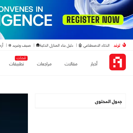
ترند
الذكاء الاصطناعي 🤖
دليل بناء المنازل الذكية🛖
صيف وتبريد ❄️
أزم
مُحدّث
أخبار
مقالات
مراجعات
تطبيقات
جدول المحتوى