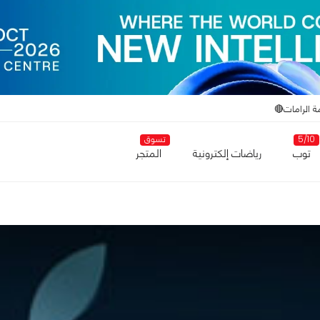
ة الرامات🔴
5/10
تسوق
توب
رياضات إلكترونية
المتجر