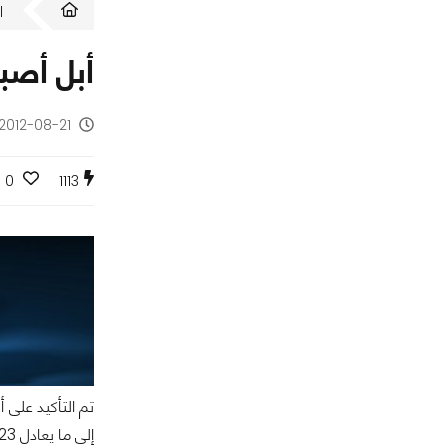
ا
أبل أصبح
2012-08-21 - منذ 13 سنة
0
1113
إلى ما يعادل 663.23$.