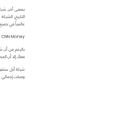
بمعنى آخر, شرك
التاريخ, الشرك
عالمياً في جميع
CNN Money قالت أن الشركة في عام 2004 كانت قيمتها 10 مليار دولار أمريكي في عام 2004, و وصلت قيمتها إلى 100 مليار دولار في عام 2009.
فعلاً, إلا أن المح
وصلت إجمالي كمية