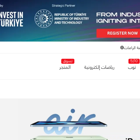
ة الرامات🔴
5/10
تسوق
توب
رياضات إلكترونية
المتجر