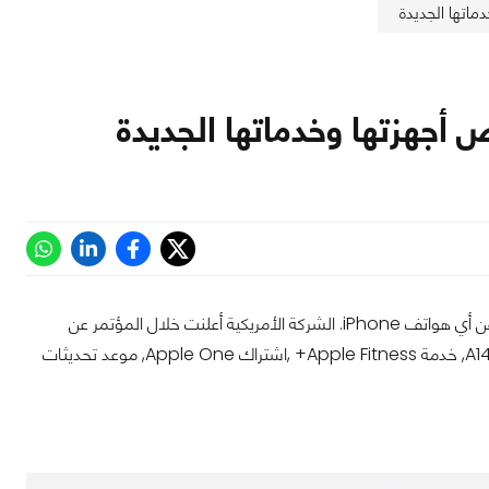
ماتها الجديدة
ض أجهزتها وخدماتها الجديدة
نت خلال المؤتمر عن
, الجيل الثامن من أجهزة iPad, تحديث لأجهزة iPad Air, معالج A14 Bionic, خدمة Apple Fitness+ ,اشتراك Apple One, موعد تحديثات