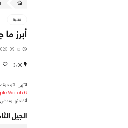
ا
تقنية
أبرز ما 
2020-09-15 - منذ 5 سنو
0
3700
انتهى للتو مؤتمر أبل ا
ple Watch 6
أنظمتها وبعض ال
الجيل الثام