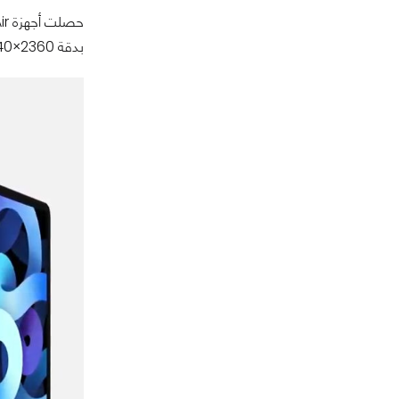
بدقة 2360×1640 بيكسل صغيرة الحواف وبدون زر Home ليتنقل مستشعر بصمة الإصبع إلى زر الطاقة لأول مرة في هذا النوع من أجهزة الشركة.