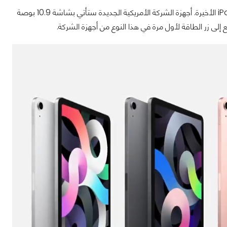
حصلت أجهزة iPad Air على تصميم جديدة كلياً لتصبح مشابهة بشكل كبير لأجهزة iPad Pro الأخيرة. أجهزة الشركة الأمريكية الجديدة ستأتي بشاشة 10.9 بوصة