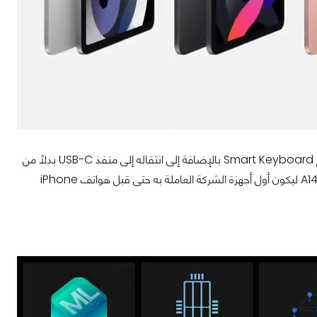
أبل ستدعم كذلك هذه السلسلة بقلم الشركة الذكي Apple Pencil وكذلك لوحة المفاتيح Smart Keyboard بالإضافة إلى انتقاله إلى منفذ USB-C بدلاً من
Lightning. المفاجئة الأكبر في iPad Air كانت اعتماده على معالج الشركة الجديد A14 Bionic ليكون أول أجهزة الشركة العاملة به حتى قبل هواتف iPhone