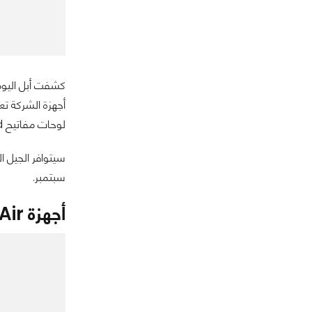
لوحات مفاتيح Smart Keyboard ومنفذ USB-C كما أن الجهاز مصنع بالكامل من مواد معاد تصنيعها.
سبتمبر.
أجهزة iPad Air