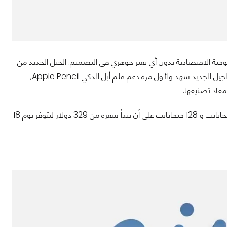
 الجيل الثامن من أجهزتها اللوحية الاقتصادية بدون أي تغير جوهري في التصميم. الجيل الجديد من
أجهزة الشركة تعتمد على معالج Apple A12 bionic الذي تواجد في هواتف iPhone Xs. الجيل الجديد شهد ولأول مرة دعم قلم أبل الذكي Apple Pencil,
سيتوافر الجيل الثامن من أجهزة iPad بشاشة 10.2 بوصة وبخيارين لذاكرة التخزين بين 32 جيجابايت و 128 جيجابايت على أن يبدأ سعره من 329 دولار ليتوفر يوم 18