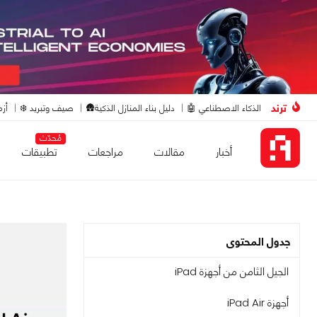
ترند
الذكاء الاصطناعي 🤖
دليل بناء المنازل الذكية🛖
صيف وتبريد ❄️
أزم
مُحدّث
أخبار
مقالات
مراجعات
تطبيقات
جدول المحتوى
الجيل الثامن من أجهزة iPad
أجهزة iPad Air