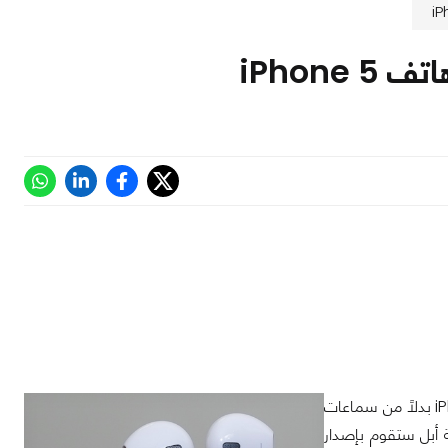
iPhon
العديد من الأشخاص يقومون بشراء سماعات رأس لإستخدامها مع أجهزة iPod و iPhone بدلاً من سماعات
قاً للموقع الفيتنامي Tinhte, يبدو أن شركة أبل ستقوم بإصدار