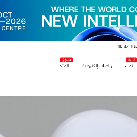
ة الرامات🔴
5/10
تسوق
توب
رياضات إلكترونية
المتجر