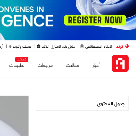
ترند
الذكاء الاصطناعي 🤖
دليل بناء المنازل الذكية🛖
صيف وتبريد ❄️
أزم
مُحدّث
أخبار
مقالات
مراجعات
تطبيقات
جدول المحتوى