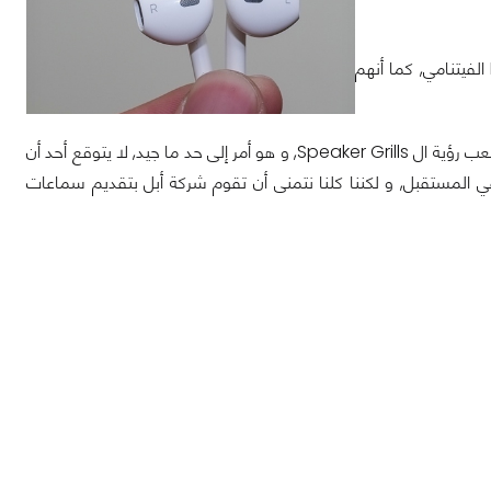
Tinhte يقول أن سماعات الرأس التي بحوذتهم تم تصنيعها من خلال مصنع Foxconn الفيتنامي, كما أنهم
السماعات الجديدة تأتي بتصميم جديد يقوم بتوجيه الصوت إلى قناة الأذن, بجانب هذا, يصعب رؤية ال Speaker Grills, و هو أمر إلى حد ما جيد, لا يتوقع أحد أن
Sen تقلق حيال مبيعات سماعاتها في المستقبل, و لكننا كلنا نتمنى أن تقوم شركة أبل بتقديم سماعات