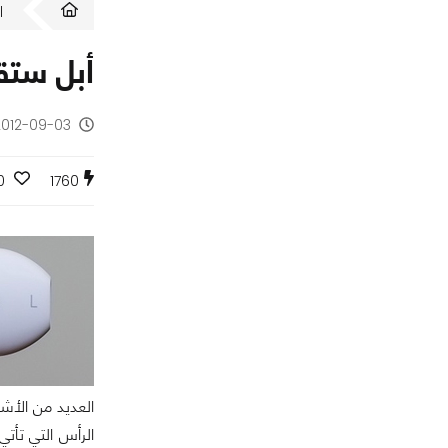
ا
أبل ستقو
2012-09-03 - منذ 13 س
0
1760