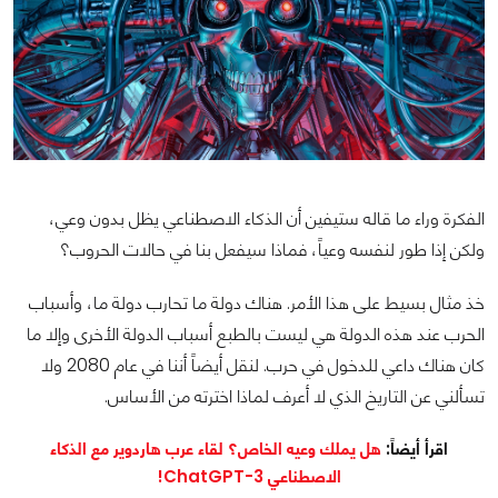
الفكرة وراء ما قاله ستيفين أن الذكاء الاصطناعي يظل بدون وعي،
ولكن إذا طور لنفسه وعياً، فماذا سيفعل بنا في حالات الحروب؟
خذ مثال بسيط على هذا الأمر. هناك دولة ما تحارب دولة ما، وأسباب
الحرب عند هذه الدولة هي ليست بالطبع أسباب الدولة الأخرى وإلا ما
كان هناك داعي للدخول في حرب. لنقل أيضاً أننا في عام 2080 ولا
تسألني عن التاريخ الذي لا أعرف لماذا اخترته من الأساس.
اقرأ أيضاً:
هل يملك وعيه الخاص؟ لقاء عرب هاردوير مع الذكاء
الاصطناعي ChatGPT-3!