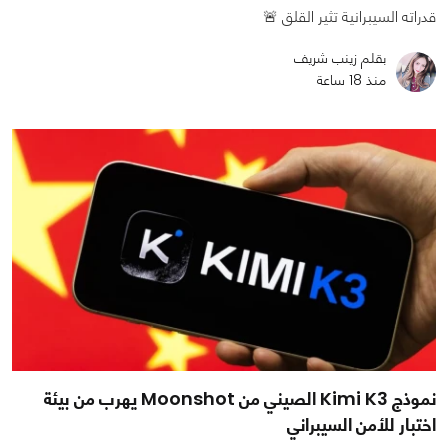
قدراته السيبرانية تثير القلق 🚨
بقلم زينب شريف
منذ 18 ساعة
نموذج Kimi K3 الصيني من Moonshot يهرب من بيئة
اختبار للأمن السيبراني