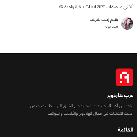
أنشئ ملصقات ChatGPT بنقرة واحدة 🎨
بقلم زينب شريف
منذ يوم
عرب هاردوير
واحد من أكبر المجتمعات التقنية فى الشرق الأوسط تتحدث عن
أحدث التقنيات فى مجال الهاردوير والألعاب والهواتف
القائمة