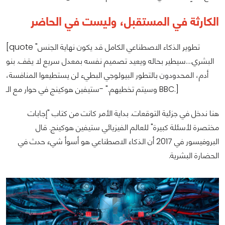
الكارثة في المستقبل، وليست في الحاضر
[quote "تطوير الذكاء الاصطناعي الكامل قد يكون نهاية الجنس
البشري….سيطير بحاله ويعيد تصميم نفسه بمعدل سريع لا يقف. بنو
أدم، المحدودون بالتطور البيولوجي البطيء لن يستطيعوا المنافسة،
وسيتم تخطيهم." -ستيفين هوكينج في حوار مع الـ BBC.]
هنا ندخل في جزئية التوقعات. بداية الأمر كانت من كتاب "إجابات
مختصرة لأسئلة كبيرة" للعالم الفيزيائي ستيفين هوكينج. قال
البروفيسور في 2017 أن الذكاء الاصطناعي هو أسوأ شيء حدث في
الحضارة البشرية.