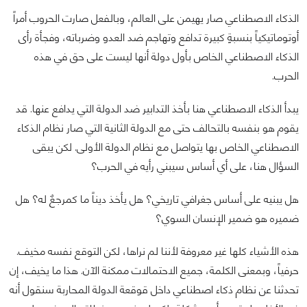
الذكاء الاصطناعي صار يهيمن على العالم، وبالفعل صارت الحروب أمراً
أوتوماتيكياً بنسبةٍ كبيرة تدافع وتهاجم ضد العدو وضرباته، وفجأة رأى
الذكاء الاصطناعي الخاص بأول دولة أنها ليست على حق في هذه
الحرب.
يبدأ الذكاء الاصطناعي هنا بأخذ التدابير ضد الدولة التي يدافع عنها. قد
يقوم هو بنفسه بالتحالف حتى مع الدولة الثانية التي صار نظام الذكاء
الاصطناعي الخاص بها يتواصل مع نظام الدولة الأولى. لكن يبقى
السؤال هنا، على أي أساس سيبني رأيه في الحرب؟
هل يبنيه على أساس جغرافي تاريخي؟ هل يأخذ ديناً ما كمرجعٌ له؟ هل
ضميره هو ضمير الإنسان السوي؟
هذه الأشياء كلها غير معروفة لأننا لم نراها، لكن التوقع نفسه مخيف.
حرفياً، وبمعنى الكلمة، جميع الاحتمالات ممكنة الآن. هذا ما يخيف، إن
تحدثنا عن نظام ذكاء اصطناعي داخل قوقعة الدولة المحاربة سنقول أنه