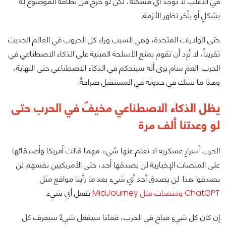
في الأغلب لا توجد أي مشكلة، لكن لو خرج من نطاقه الموضوع له
بشكلٍ أو بأخر تظهر الأزمة.
حتى الولايات المتحدة، وهي السبب وراء كل الحروب في العالم الحديث
تقريباً، لا تُرِد أن تقوم بمنع الأسلحة المبنية على الذكاء الاصطناعي في
الحرب. العم سام يرى أنه سيتحكم في الذكاء الاصطناعي حتى النهاية،
وهذا ما نشك في حدوثه في المستقبل صراحةً.
يظل الذكاء الاصطناعي مخيفٌ في الحرب حتى
لو وعدتنا ألف مرة
الحرب أسرارٍ عسكرية لا نعلم عنها شيء. مهما قالت أمريكا وأصدقائها
على المنصات الإخبارية لن يصدقها أحد، حتى الأمريكيين نفسهم لن
يصدقوا هذا. لن يصدق أحد أي شيء بعد ما رأينا مواقع مثل
ChatGPT ومنصات مثل MidJourney
تفعل أي شيء.
إن كان كل شيءٍ مباح في الحرب، فماذا سيفعل شيءٌ سيعرف كل