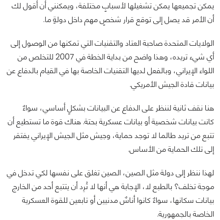
يمكن تجميعها يمكن تشغيلها لأسبابٍ مختلفة، ويمكنني أن أقول لك
أن الأمر قد يصل إلى توقع قرار شخصٍ مهم داخل دولةٍ ما.
الولايات المتحدة صاحبة العتاد والتقنيات التي تمكنها من الوصول إلى
أي شيء تريده، وهذا واضح من بداية الخطة في 2007 للتخلص من
اللواء الإيراني، وبالفعل لديها التقنيات الخاصة بها في القيام بالدفاع عن
بيانات قادة الجيش الأمريكي.
هنا نقف ثانية لننظر على الدفاع عن البيانات بشكلٍ أساسي، سواءٌ
كانت بيانات شخصية أو بيانات عسكرية بحتة. هناك قوة ما تستطيع أن
تتبع من تريد طالما لا توجد حماية، وجيش مثل الجيش الإيراني يفتقر
إلى تلك الحماية من الأساس.
لهذا ننظر إلى دولة مثل الصين، الصين تغلق على نفسها لكي تدخل في
موجة تخلف؟ بالطبع لا، الإجابة هي أنها لا تُرِد أن يتتبع أحد من الخارج
بيانات سكانها، سواءٌ كانوا أناسٌ مدنيين أو تابعين للقوة العسكرية
الخاصة بالجمهورية.