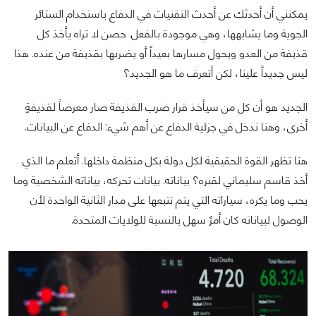
يمكنني أن أحدثك عن أحدث التقنيات في الدفاع باستخدام الستائر
الجوية وما يشابهها، وهي موجودة بالفعل. حصن لا تراه يأخذ كل
قذيفة من العدو ويحول مسارها بعيداً أو يضربها بقذيفة من عنده. هذا
ليس جديداً علينا، لكن أتعرف ما هو الجديد؟
الجديد هو أن كل من سيأخذ قرار ضرب القذيفة صار معرضاً لقذيفةٍ
أخرى، وهنا ندخل في جزئية الدفاع عن أهم شيء: الدفاع عن البيانات.
هنا تظهر القوة الحقيقية لكل دولة بكل منظمة داخلها. أتعلم ما الذي
أخذ قاسم سليماني لقبره؟ بياناته. بيانات تحركه، بياناته الشخصية وما
يحب وما يكره، سياراته التي يتم تتبعها على مدار الثانية الواحدة لأن
الوصول لبياناته كان أمرٌ سهل بالنسبة للولايات المتحدة.