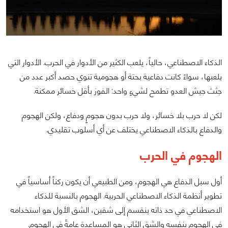
الذكاء الاصطناعي، حالياً، يلعب الكثير من الأدوار في الحرب. الأدوار التي
يلعبها، سواءً كانت دفاعية بحتة أو هجومية تنوي حصد أكبر عدد من
جثث جيش العدو تطمح لشيءٍ واحد: الفوز بأقل خسائر ممكنة.
لكن لا حرب بلا خسائر، ولا حرب بدون هجومٍ ودفاع، ولكن الهجوم
والدفاع بالذكاء الاصطناعي يختلف عن أي أسلوب تقليدي.
الهجوم في الحرب
أول سبل الدفاع هي الهجوم، ومن الطبيعي أن يكون ركناً أساسياً في
تطوير أنظمة الذكاء الاصطناعي الحربية. الهجوم بالنسبة للذكاء
الاصطناعي في حد ذاته ينقسم إلى شقين، الشق الأول هو استخدامه
في الهجوم بنفسه والشق الثاني هو المساعدة عامةً في الهجوم.