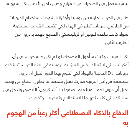
بيئة. ستعمل في الصحراء، في المزارع وحتى داخل الأدغال بكل سهولة.
حتى في الحرب الجارية بين روسيا وأوكرانيا شهدت استخدام الدرونات
من الطرفين. درونات تطير في الهواء لكي تضرب القواعد العسكرية،
سواء كانت قاعدة لبوتين أو لزيلينسكي، الجميع مهدد بـ درون من
الطرف الثاني.
لكن الغريب، وكنت سأقول المضحك لو لم تكن حالة حرب، هي أن
أوكرانيا، التي لا تملك نفس الميزانية الروسية في هذه الحرب، تستخدم
درونات DJI الخاصة بالهواة لكي تقوم بهذا الدور. تخيل أن درون
مصممة من أجل الترفيه صارت تقتل شخصاً ما يحاول الدفاع عن وطنه.
تخيل أن درون تحمل قنبلة تم لصقها بالـ "شيكرتون" اللاصق وتدخل في
سيارتك التي كنت تجهزها للاستطلاع وتفجرها….وتفجرك.
الدفاع بالذكاء الاصطناعي أكثر رعباً من الهجوم
به