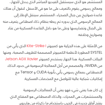
المستشعر هو الذي سيستقبل الفيديو المباشر الذي يدخل للجهاز،
ومعالج رسومي يقوم بالتعرف على ما هو في الأسفل. لنقول أن هناك
قاعدة صواريخ بين جبال الصحراء، المستشعر سينقل الإطار إلى
المعالج الرسومي الذي بدوره تم ربطه بنظام ذكاء اصطناعي يتعرف منه
على الجبال وتضاريسها وعلى ما هو داخل القاعدة العسكرية من عتاد
وصواريخ وخلافه.
من الأمثلة على هذه الجزئية هو كمبيوتر
Kite-Strike I
الذي يأتي من
SYSTEL المطورة لأنظمة الكمبيوتر المصممة للظروف الصعبة، ومنها
البيئات العسكرية. هذا الجهاز يستخدم كمبيوتر
Jetson AGX Xavier
من NVIDIA، والمصمم من أجل المعالجة الرسومية في حدود الذكاء
الاصطناعي بمعالج رسومي يأتي بأنوية CUDA و Tensor مع
إمكانيات شبكية عالية للتواصل مع المخدمات العسكرية.
إن كان هذا يعني شيء فهو يعني أن المعالجات الرسومية
والمستشعرات هي المحرك، والذكاء الاصطناعي هو المفتاح الذي
يفتح آفاقٍ جديدة في الحرب باستخدام ما ذكرناه من هاردوير.