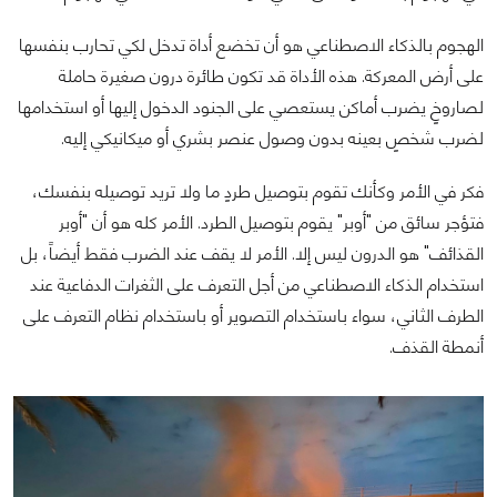
الهجوم بالذكاء الاصطناعي هو أن تخضع أداة تدخل لكي تحارب بنفسها
على أرض المعركة. هذه الأداة قد تكون طائرة درون صغيرة حاملة
لصاروخٍ يضرب أماكن يستعصي على الجنود الدخول إليها أو استخدامها
لضرب شخصٍ بعينه بدون وصول عنصر بشري أو ميكانيكي إليه.
فكر في الأمر وكأنك تقوم بتوصيل طردٍ ما ولا تريد توصيله بنفسك،
فتؤجر سائق من "أوبر" يقوم بتوصيل الطرد. الأمر كله هو أن "أوبر
القذائف" هو الدرون ليس إلا. الأمر لا يقف عند الضرب فقط أيضاً، بل
استخدام الذكاء الاصطناعي من أجل التعرف على الثغرات الدفاعية عند
الطرف الثاني، سواء باستخدام التصوير أو باستخدام نظام التعرف على
أنمطة القذف.