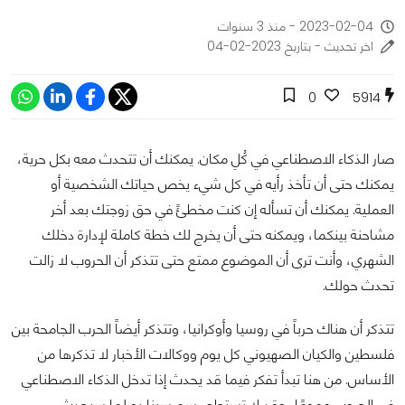
2023-02-04 - منذ 3 سنوات
اخر تحديث - بتاريخ 2023-02-04
0
5914
صار الذكاء الاصطناعي في كُلِ مكان. يمكنك أن تتحدث معه بكل حرية،
يمكنك حتى أن تأخذ رأيه في كل شيء يخص حياتك الشخصية أو
العملية. يمكنك أن تسأله إن كنت مخطئً في حق زوجتك بعد أخر
مشاحنة بينكما، ويمكنه حتى أن يخرج لك خطة كاملة لإدارة دخلك
الشهري، وأنت ترى أن الموضوع ممتع حتى تتذكر أن الحروب لا زالت
تحدث حولك.
تتذكر أن هناك حرباً في روسيا وأوكرانيا، وتتذكر أيضاً الحرب الجامحة بين
فلسطين والكيان الصهيوني كل يوم ووكالات الأخبار لا تذكرها من
الأساس. من هنا تبدأ تفكر فيما قد يحدث إذا تدخل الذكاء الاصطناعي
في الحروب عمومًا، وقد لا تستطع رسم سيناريو لما سيحدث.