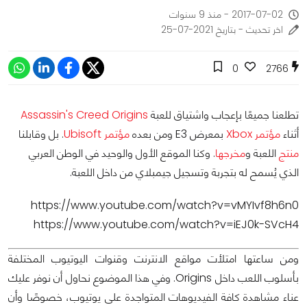
2017-07-02 - منذ 9 سنوات
اخر تحديث - بتاريخ 2021-07-25
0
2766
تطلعنا جميعًا بإعجاب واشتياق للعبة
Assassin's Creed Origins
أثناء
مؤتمر Xbox
بمعرض E3 ومن بعده
مؤتمر Ubisoft
. بل وقابلنا
منتج
اللعبة و
مخرجها
. وكنا الموقع الأول والوحيد في الوطن العربي
الذي يُسمح له بتجربة وتسجيل جيمبلاي من داخل اللعبة.
https://www.youtube.com/watch?v=vMYIvf8h6n0
https://www.youtube.com/watch?v=iEJ0k-SVcH4
ومن ساعتها امتلأت مواقع الانترنت وقنوات اليوتيوب المختلفة
بأسلوب اللعب داخل Origins. وفي هذا الموضوع نحاول أن نوفر عليك
عناء مشاهدة كافة الفيديوهات المتواجدة على يوتيوب، خصوصًا وأن