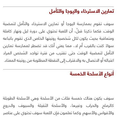
تمارين الاسترخاء واليوجا والتأمل
سوف تقوم بممارسة اليوجا أو تمارين الاسترخاء والتأمل لتمضية
الوقت. فكما ذكرنا قبلُ، أن اللعبة تحتوي على دورة ليل ونهار كاملة
ومتعاقبة بحيث يكون لكل شخصية روتينها الخاص الذي تقوم باتباعه
سواءً كنت بالقرب أم لا، مما يعني أنك قد تضطر لممارسة تمارين
التأمل لتمضية الوقت حتى تقترب من فترة تواجد الشخص المراد
اغتياله أو الاتصال به والاقتراب إلى النقطة المطلوبة من روتينه المعتاد.
أنواع الأسلحة الخمسة
سوف يكون هناك خمسة فئات من الأسلحة وهي الأسلحة الطويلة
كالرماح والحراب وغيرها، والأسلحة الثقيلة والسيوف والدروع
والأقواس والأسهم. وكما تعلمون فإن اللعبة سوف تحتوي على عناصر