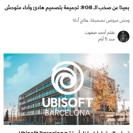
بعيدًا عن صخب الـ RGB: تجميعة بتصميم هادئ وأداء متوحش
وحش مروض تصميمًا، هائج أداءً!
بقلم أحمد صفوت
منذ 5 أيام