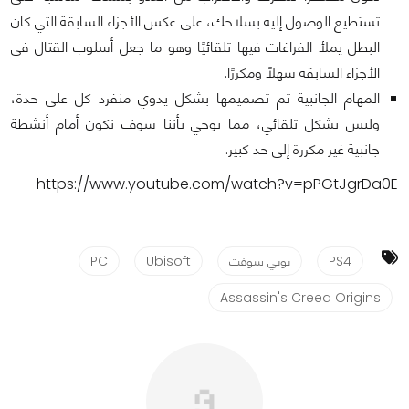
تستطيع الوصول إليه بسلاحك، على عكس الأجزاء السابقة التي كان
البطل يملأ الفراغات فيها تلقائيًا وهو ما جعل أسلوب القتال في
الأجزاء السابقة سهلًا ومكررًا.
المهام الجانبية تم تصميمها بشكل يدوي منفرد كل على حدة،
وليس بشكل تلقائي، مما يوحي بأننا سوف نكون أمام أنشطة
جانبية غير مكررة إلى حد كبير.
https://www.youtube.com/watch?v=pPGtJgrDa0E
PS4
يوبي سوفت
Ubisoft
PC
Assassin's Creed Origins