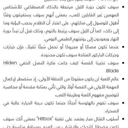
سوف تكون دورة الليل مرتبطة بالذكاء الاصطناعي للأشخاص
المهمين غير القابلين للعب، بمعنى أنهم سوف يستغرقون وقتًا
أطول للوصول إلى منازلهم، على اعتبار أن الظلام يحجب الرؤية وما
إلى ذلك، كما أن الليل سوف يرتبط بالنوم، وذلك قبل أن تبدأ دورة
النهار ويعودون إلى روتينهم الطبيعي اليومي.
عندما تكون مصابًا أو مجروحًا أو تحمل شيئًا ثقيلًا، فإن خيارات
وحركات الباركور المتاحة سوف تكون محدودة.
سوف تخبرنا القصة كيف جاءت فكرة النصل الخفي Hiiden
Blade.
عالم اللعبة لن يكون مفتوحًا من اللحظة الأولى، إذ ستضطر لإكمال
المهمة الأولى في القصة أولًا والتي تأتي بمثابة مقدمة أو محاضرة
لتوضيح مفهوم اللعبة وطريقة اللعب.
سوف تقوم بالهلوسة أحيانًا حينما تكون درجة الحرارة عالية في
الصحراء.
أسلوب القتال صار يعتمد على تقنية "Hitbox" بمعنى أنك سوف
تكون مضطرًا للتحرك والاقتراب من العدو بمسافة مناسبة حتى