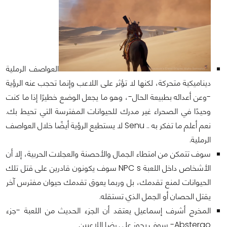
العواصف الرملية
ديناميكية متحركة، لكنها لا تؤثر على اللاعب وإنما تحجب عنه الرؤية
-وعن أعدائه بطبيعة الحال-، وهو ما يجعل الوضع خطيرًا إذا ما كنت
وحيدًا في الصحراء غير مدرك للحيوانات المفترسة التي تحيط بك.
نعم أعلم ما تفكر به .. Senu لا يستطيع الرؤية أيضًا خلال العواصف
الرملية.
سوف تتمكن من امتطاء الجمال والأحصنة والعجلات الحربية، إلا أن
الأشخاص داخل اللعبة NPC s سوف يكونون قادرين على قتل تلك
الحيوانات لمنع تقدمك، بل وربما يعوق تقدمك حيوان مفترس آخر
يقتل الحصان أو الجمل الذي تستقله.
المخرج أشرف إسماعيل يعتقد أن الجزء الحديث من اللعبة -جزء
Abstergo- سوف يحوز على رضا اللاعبين