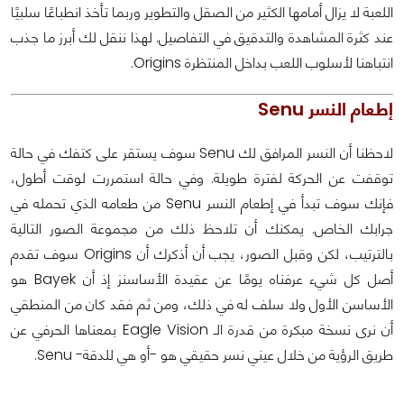
اللعبة لا يزال أمامها الكثير من الصقل والتطوير وربما تأخذ انطباعًا سلبيًا
عند كثرة المشاهدة والتدقيق في التفاصيل. لهذا ننقل لك أبرز ما جذب
انتباهنا لأسلوب اللعب بداخل المنتظرة Origins.
إطعام النسر Senu
لاحظنا أن النسر المرافق لك Senu سوف يستقر على كتفك في حالة
توقفت عن الحركة لفترة طويلة. وفي حالة استمررت لوقت أطول،
فإنك سوف تبدأ في إطعام النسر Senu من طعامه الذي تحمله في
جرابك الخاص. يمكنك أن تلاحظ ذلك من مجموعة الصور التالية
بالترتيب، لكن وقبل الصور، يجب أن أذكرك أن Origins سوف تقدم
أصل كل شيء عرفناه يومًا عن عقيدة الأساسنز إذ أن Bayek هو
الأساسن الأول ولا سلف له في ذلك، ومن ثم فقد كان من المنطقي
أن نرى نسخة مبكرة من قدرة الـ Eagle Vision بمعناها الحرفي عن
طريق الرؤية من خلال عيني نسر حقيقي هو -أو هي للدقة- Senu.