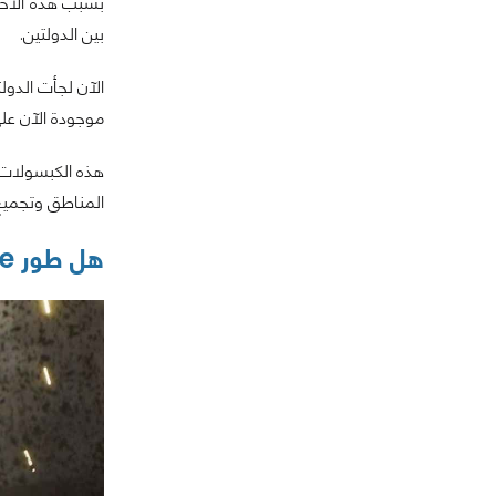
بسبب هذه الأحد
بين الدولتين.
الآن لجأت الدول
موجودة الآن على
هذه الكبسولات 
المناطق وتجميع
هل طور Hazard Zone هو طور الباتل رويال للعبة Battlefield 2042؟