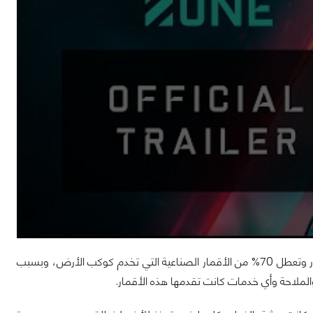
تقع الأحداث في عام 2042 حيث حدث ظاهرة تعرف بإسم The Blackout أدت إلى انهيار وتعطل 70% من الأقمار الصناعية التي تخدم كوكب الأرض، وبسبب
لملاحة وأي خدمات كانت تقدمها هذه الأقمار.