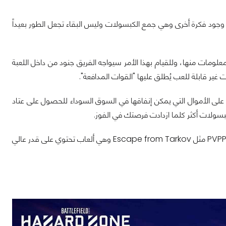
مع وجود فكرة أخرى وهي جمع الكبسولات وليس البقاء تجعل الطور بعيداً
خراج المعلومات منها، وللقيام بهذا الأمر سيواجه الفريق جنود من داخل اللعبة
ر قابلة للعب يُطلق عليها "القوات المدافعة".
على الأموال التي يمكن إنفاقها في السوق السوداء للحصول على عتاد
بسولات أكثر كلما ازدادت فرصتك في الفوز.
بسبب هذه الأفكار الجديدة نجد أننا أمام طور هجين يخلط بين الباتل رويال وبين ألعاب الـ PVPPVE مثل Escape from Tarkov وهي ألعاب تحتوي على قدر عالي