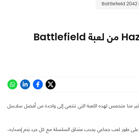
إليك كل ما تريد معرفته عن طور Hazard Zone من لعبة Battlefield
عن موعد الإطلاق الرسمي للعبة Battlefield 2042، وبالطبع الكثير منا متحمس لهذه اللعبة التي تنتمي إلى واحدة من أفضل سلاسل
 دائماً كانت تحتوي على طور لعب جماعي يجذب عشاق السلسلة مع كل جزء يتم إصداره،