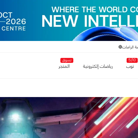
ة الرامات🔴
5/10
تسوق
توب
رياضات إلكترونية
المتجر