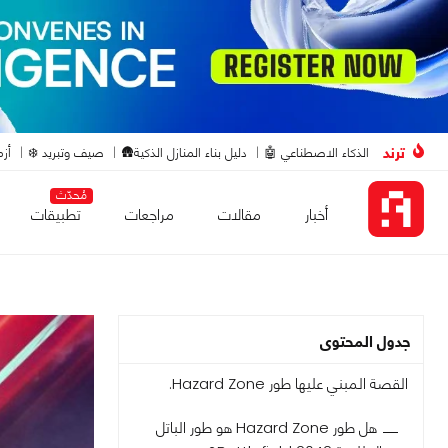
ترند
الذكاء الاصطناعي 🤖
دليل بناء المنازل الذكية🛖
صيف وتبريد ❄️
أزم
مُحدّث
أخبار
مقالات
مراجعات
تطبيقات
جدول المحتوى
القصة المبني عليها طور Hazard Zone.
هل طور Hazard Zone هو طور الباتل