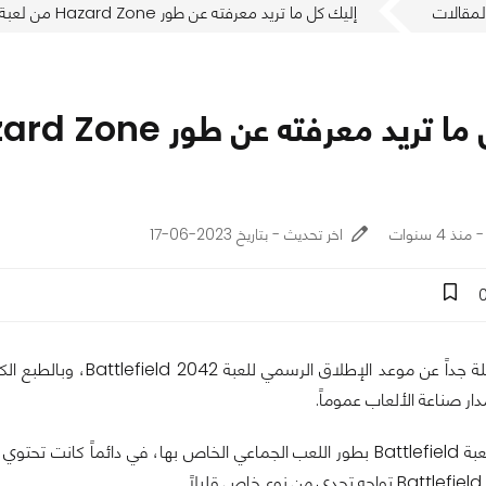
لمقالات
إليك كل ما تريد معرفته عن طور Hazard Zone من لعبة Battlefield 2042
اخر تحديث - بتاريخ 2023-06-17
تفصلنا أيام قليلة جداً 
ر صناعة الألعاب عموماً.
لطالما تميزت لعبة Battlefield بطور اللعب الجماعي الخاص بها، في