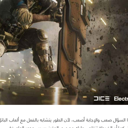
 السؤال صعب والإجابة أصعب، لأن الطور يتشابه بالفعل مع ألعاب البا
ة، كما أن الخريطة تتقلص عليك مع مرور الوقت بسبب وجود العاصفة.