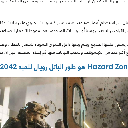
اث تهتز العلاقة بين الولايات المتحدة وروسيا، خصوصاً وأن العلاقة بي
تان إلى استخدام أقمار صناعية تعتمد على كبسولات تحتوي على بيانات ذك
 الأراضي التابعة لروسيا أو الولايات المتحدة، بعد سقوط الأقمار الصناعية
يسعى خلفها الجميع ويتم بيعها داخل السوق السوداء بأسعار باهظة، وهن
 أكبر عدد من الكبسولات وسحب البيانات منها ثم إخلاء المنطقة قبل أن ت