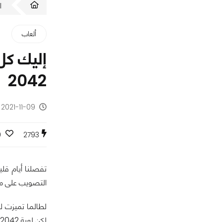
ا
ألعاب
2042
2021-11-09 - منذ 4 سنوات
0
2793
التصويب على مدا
لكن لعبة Battlefield 2042 تواجه تحدي من نوع خاص قليلاً.