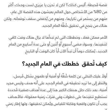
قصة مُحبطة، أليس كذلك؟ لكن لا تحزن يا عزيزي لست وحدك. أكثر
من 80% من الأشخاص حول العالم يعيشون هذه القصة كل عام،
منهم من يستمر في تكرارها، ومنهم من يٌخفض سقف توقعاته، ولكن
هناك من ينجح في تحقيق خُطَّة العام الجديد.
الأمر ممكن فعلا، وخططك التي لم تبدأها لا يزال هناك وقت كافي
لتنفيذها، وسواء مضي أسبوع أو أثنين أو حتى عدة أسابيع من العام
الجديد، يُمكنك دوماً أن تبدأ الآن أياً كان الوقت أو التاريخ
كيف تُحقق خططك في العام الجديد؟
أولاً عليك التخلي عن كلمة خُطَّة أو أمنية أو طموح بشكل مُرسل،
والنظر إلى ما تريد تحقيقه في العام الجديد على أنه هدف وليس مجرد
أمنية، بعد ذلك حلل هدفك الكبير هذا إلى عدة أهداف صغيرة مُحددة
تستطيع تنفيذها على خطوات وفي فترات زمنية معقولة، فالأهداف
يجب أن تكون واقعية وقابلة للقياس ويٌمكن تحقيقها، ولها إطار زمني