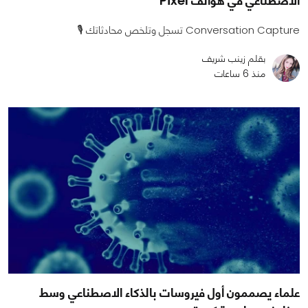
الاصطناعي في هواتف Pixel
Conversation Capture تسجل وتلخص محادثاتك 🎙️
بقلم زينب شريف
منذ 6 ساعات
علماء يصممون أول فيروسات بالذكاء الاصطناعي وسط