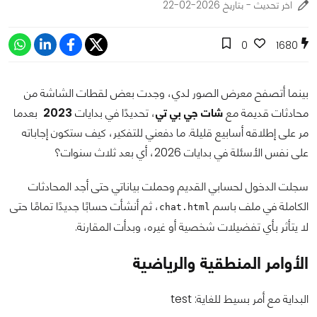
اخر تحديث - بتاريخ 2026-02-22
0
1680
بينما أتصفح معرض الصور لدي، وجدت بعض لقطات الشاشة من
محادثات قديمة مع
شات جي بي تي
، تحديدًا في بدايات
2023
بعدما
مر على إطلاقه أسابيع قليلة. ما دفعني للتفكير، كيف ستكون إجاباته
على نفس الأسئلة في بدايات 2026، أي بعد ثلاث سنوات؟
سجلت الدخول لحسابي القديم وحملت بياناتي حتى أجد المحادثات
الكاملة في ملف باسم
، ثم أنشأت حسابًا جديدًا تمامًا حتى
chat.html
لا يتأثر بأي تفضيلات شخصية أو غيره، وبدأت المقارنة.
الأوامر المنطقية والرياضية
البداية مع أمر بسيط للغاية: test