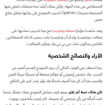
الاصطناعي في هذه الجهة، ولكن هناك أيضًا عدة صفقات تعطي فيها
الصحيفة تصريحًا لـ OpenAI لتدريب النموذج على بيانتها مقابل مبلغ
معين.
وقد شاهدنا مؤخرًا
صفقة ويكيبيديا
مع ميتا لتدريب نماذجها على
مقالات ويكيبيديا. ويُذكر أن ويكيبيديا عانت بسبب الذكاء الاصطناعي،
فالناس يسألون شات جي بي تي ولا يقرأون المقالات.
الأراء والنصائح الشخصية
ربما لاحظت في الوقت الحالي أن ردود النموذج القديم أقصر من
الجديد، ولا تتضمن إيموجي أو قوائم منقطة أو تنسيقًا مريحًا للعين.
والسبب هنا أن كل هذا أضيف لاحقًا ولا يؤثر بقدر كبير على النتائج.
لكن هناك نمط آخر تغيّر،
وهو كيف يتعامل النموذج معك. فمثلًا عندما
كنت أسأله عن رأي شخصي أو نصيحة، كان يُجيب بأنه مجرد روبوت