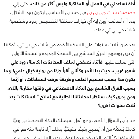
أداة تساعدني في العمل أو المذاكرة وليس أكثر من ذلك،
حتى إني
خصصت شات جي بي تي
في حسابي الأساسي ليكون بهذا الشكل،
بعد أن أضافت أوبن إيه آي خيارات مختلفة لتخصيص ردود وشخصية
شات جي بي تي معك.
بعد مرور ثلاث سنوات على النسخة الأقدم من شات جي بي تي، يُمكننا
أن نرى بوضوح الفرق الساشع بين النسخة الجديدة والنسخة الأولى
التي عملت عليها.
فأثناء تصفحي لملف المحادثات الكاملة، ورد علي
شعور غريب، حيث بدا الأمر وكأنني أقرأ جزءًا من رواية خيال علمي! ربما
يكون هذا بسبب تصميم الملف وطريقة عرضه للمحادثات، أو رُبّما
بسبب الفرق الشاسع بين الذكاء الاصطناعي في وقتها مقارنة بالآن،
ومن يدري كيف سننظر لمحادثاتنا الحالية مع نماذج "الاستذكاء" بعد
ثلاث سنوات أخرى؟
هنا يأتي السؤال الأهم، وهو "هل سيمتلك الذكاء الاصطناعي وعيًا
كاملًا يُمكنّه من أن يُصبح رفيقًا حقيقيًّا يملك آراء نابعة منه هو في
المُستقبل؟" الأمر الذي قد يبدو للبعض بعيد المنال، في حين يراه