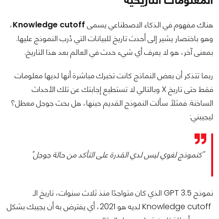
هناك مفهوم في الذكاء الاصطناعي يسمى
Knowledge cutoff
،
وهو باختصار يشير إلى أحدث تاريخ للبيانات التي دُرب النموذج عليها.
بمعنى آخر، هو لا يعرف أي شيء حدث في العالم بعد هذا التاريخ.
ربما تتذكر أن بعض النماذج كانت تخبرك مباشرة أنها لديها معلومات
فقط حتى تاريخ X وبالتالي لا تستطيع إجابتك عن تلك الأحداث
الساخنة. فمثلًا سألت النموذج القديم حينها، هل بحث جوجل معطل؟
ليجيبني:
"كنموذج لغوي ليس لدي القدرة على التأكد من حالة جوجل"
نموذج GPT 3.5 الذي كان متواجدًا منذ ثلاث سنوات، تاريخ الـ
Knowledge cutoff لديه هو 2021، أي يفترض به أن يجيبك بشكل