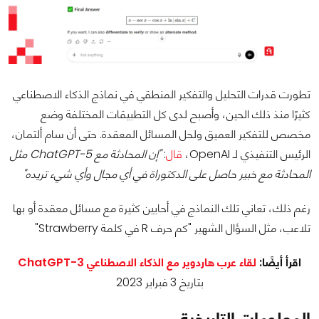
تطورت قدرات التحليل والتفكير المنطقي في نماذج الذكاء الاصطناعي
كثيرًا منذ ذلك الحين، وأصبح لدى كل التطبيقات المختلفة وضع
مخصص للتفكير العميق ولحل المسائل المعقدة. حتى أن سام ألتمان،
الرئيس التنفيذي لـ OpenAI،
قال
:
"إن المحادثة مع ChatGPT-5 مثل
المحادثة مع خبير حاصل على الدكتوراة في أي مجال وأي شيء تريده"
رغم ذلك، تعاني تلك النماذج في أحايين كثيرة مع مسائل معقدة أو بها
تلاعب، مثل السؤال الشهير "كم حرف R في كلمة Strawberry"
اقرأ أيضًا:
لقاء عرب هاردوير مع الذكاء الاصطناعي ChatGPT-3
بتاريخ 3 فبراير 2023
المعلومات التاريخية