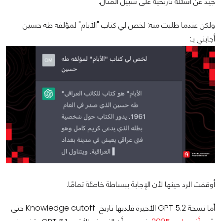
جيد عن أسئلة تاريخية على سبيل المثال.
ولكن عندما طلبت منه: لخص لي كتاب "الأيام" لمؤلفه طه حسين
أجابني بـ:
أوقفت الرد حينها لأن الإجابة ببساطة خاطئة تمامًا.
أما نسخة GPT 5.2 الأخيرة فلديها تاريخ Knowledge cutoff حتى