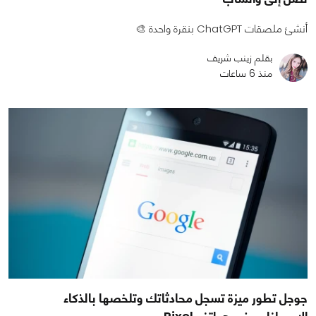
أنشئ ملصقات ChatGPT بنقرة واحدة 🎨
بقلم زينب شريف
منذ 6 ساعات
جوجل تطور ميزة تسجل محادثاتك وتلخصها بالذكاء