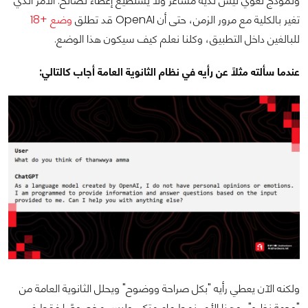
ونموذج لغوي ليس لديه مشاعر ولا يستطيع إعطاء نصائح. الأمر الذي
تغير بالكلية مع مرور الزمن، حتى أن OpenAI قد تطلق
وضع +18
للبالغين داخل التطبيق، وكلنا نعلم كيف سيكون هذا الوضع.
عندما سألته مثلًا عن رأيه في نظام الثانوية العامة أجاب كالتالي:
ولكنه الآن يعطي رأيه "بكل صراحة ووضوح" ويحلل الثانوية العامة من
"وجهة نظره"، وهذا الأمر نمط عام متكرر وليس مخصوصًا فقط في