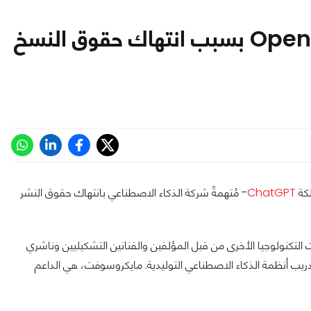
وكالات أنباء كندية كبرى تقاضي OpenAI بسبب انتهاك حقوق النسخ
كة
ChatGPT
- مُتهمةً شركة الذكاء الاصطناعي بانتهاك حقوق النشر
ة من الدعاوى القضائية ضد OpenAI وشركات التكنولوجيا الأخرى من قبل المؤلفين والفنانين التشكيليين وناشري
ريب أنظمة الذكاء الاصطناعي التوليدية. مايكروسوفت، هي الداعم