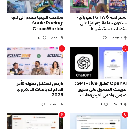
نسخ لعبة GTA 6 الفيزيائية
سلاحف النينجا تنضم إلى لعبة
ستكون مغلقة جغرافيًا على
Sonic Racing:
منصة بلايستيشن 5
CrossWorlds
0
3751
1
15658
4
3
OpenAI تطلق GPT-Live:
باريس تستقبل بطولة كأس
طريقك للحصول على تعليق
العالم للرياضات الإلكترونية
صوتي واقعي لفيديوهاتك
2026
0
2592
0
2954
6
5