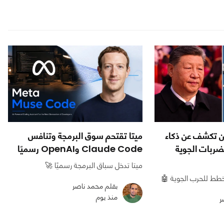
ين تكشف عن ذكاء
ميتا تقتحم سوق البرمجة وتنافس
ربات الجوية
Claude Code وOpenAI رسميًا
ميتا تدخل سباق البرمجة رسميًا 🚀
طط للحرب الجوية 🤖
بقلم محمد ناصر
منذ يوم
ر