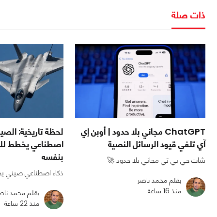
ذات صلة
ChatGPT مجاني بلا حدود | أوبن إي
لحظة تاريخية: الص
آي تلغي قيود الرسائل النصية
اصطناعي يخطط للض
بنفسه
شات جي بي تي مجاني بلا حدود 🚀
ذكاء اصطناعي صيني يخ
بقلم محمد ناصر
منذ 16 ساعة
بقلم محمد ناص
منذ 22 ساعة