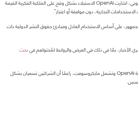
وقالوا في الملف: "بدلاً من السعي للحصول على المعلومات بشكل قانوني، اختارت OpenAI الاستيلاء بشكل وقح على الملكية الفكرية القيمة
لاستخدامات التجارية، دون موافقة أو اعتبار".
 البيانات المُتاحة للجمهور، على أساس الاستخدام العادل ومبادئ حقوق النشر الدولية ذات
ري الأخبار، بمّا في ذلك في العرض والروابط لمُحتواهم في
بحث
دعوى قضائية هذا الشهر ضد شركة OpenAI وتشمل مايكروسوفت، زاعمًا أن الشركتين تسعيان بشكل
فسين.