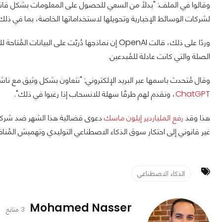
لشركات الوسائط الإخبارية وتحويلها لاستخداماتها الخاصة، بما في ذلك ا
وردًا على ذلك، قالت OpenAI إن نماذجها دُربّت على
الصلة والتي كانت عادلة للمُبدعين.
وقال مُتحدث باسمها عبر البريد الإلكتروني: "نتعاون بشكل وثيق مع ناش
ChatGPT
، ونقدم لهم طرقًا سهلة للانسحاب إذا رغبوا في ذلك".
هذا وقد
رفع الملياردير إيلون ماسك
غير قانوني إلى احتكار سوق الذكاء الاصطناعي التوليدي وتهميش المُنا
الذكاء الاصطناعي
Mohamed Nasser
3 متابع