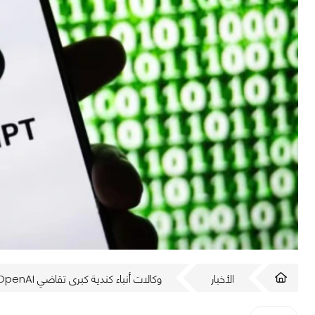
الأخبار
وكالات أنباء كندية كبرى تقاضي OpenAI بسبب انتهاك حقوق النسخ والنشر