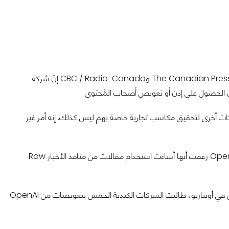
، قالت Torstar وPostmedia وThe Globe and Mail وThe Canadian Press وCBC / Radio-Canada إنّ شركة
لمصلحة العامة. استخدام OpenAI لصحافة شركات أخرى لتحقيق مكاسب تجارية خاصة بهم ليس كذلك. إنه أمر غير
رفض قاضي فيدرالي في نيويورك دعوى قضائية في 7 نوفمبر ضد OpenAI زعمت أنها أساءت استخدام مقالات من منافذ الأخبار Raw
وفي بيان دعوى مُكوّن من 84 صفحة تم رفعه إلى المحكمة العُليا للعدل في أونتاريو، طالبت الشركات الكندية الخمس بتعويضات من OpenAI