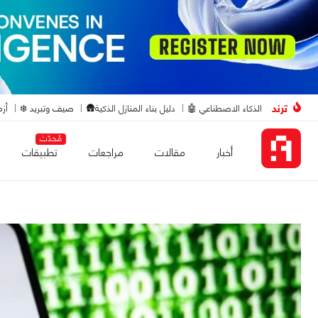
ترند
الذكاء الاصطناعي 🤖
دليل بناء المنازل الذكية🛖
صيف وتبريد ❄️
أزم
مُحدّث
أخبار
مقالات
مراجعات
تطبيقات