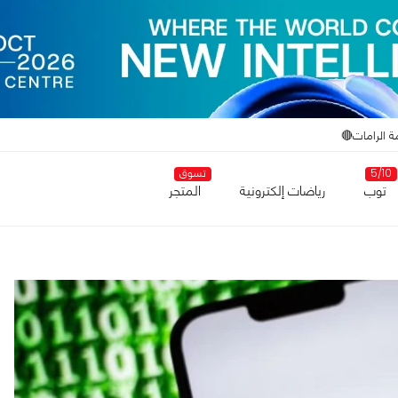
ة الرامات🔴
5/10
تسوق
توب
رياضات إلكترونية
المتجر