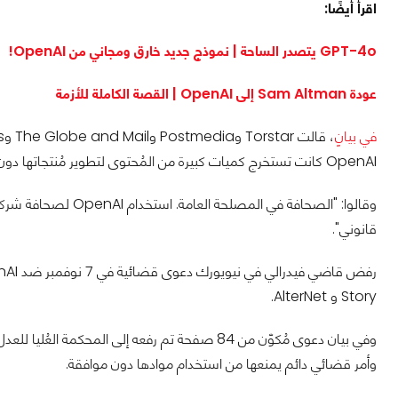
اقرأ أيضًا:
GPT-4o يتصدر الساحة | نموذج جديد خارق ومجاني من OpenAI!
عودة Sam Altman إلى OpenAI | القصة الكاملة للأزمة
في بيانٍ
OpenAI كانت تستخرج كميات كبيرة من المُحتوى لتطوير مُنتجاتها دون الحصول على إذن أو تعويض أصحاب المُحتوى.
وقالوا: "الصحافة في ا
قانوني".
Story و AlterNet.
وأمر قضائي دائم يمنعها من استخدام موادها دون موافقة.