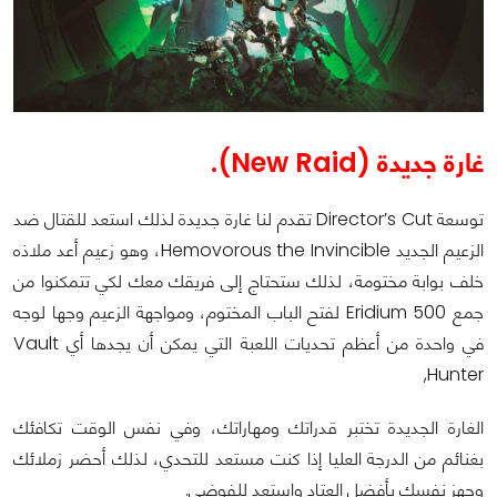
غارة جديدة (New Raid).
توسعة Director’s Cut تقدم لنا غارة جديدة لذلك استعد للقتال ضد
الزعيم الجديد Hemovorous the Invincible، وهو زعيم أعد ملاذه
خلف بوابة مختومة، لذلك ستحتاج إلى فريقك معك لكي تتمكنوا من
جمع 500 Eridium لفتح الباب المختوم، ومواجهة الزعيم وجها لوجه
في واحدة من أعظم تحديات اللعبة التي يمكن أن يجدها أي Vault
Hunter,
الغارة الجديدة تختبر قدراتك ومهاراتك، وفي نفس الوقت تكافئك
بغنائم من الدرجة العليا إذا كنت مستعد للتحدي، لذلك أحضر زملائك
وجهز نفسك بأفضل العتاد واستعد للفوضى.