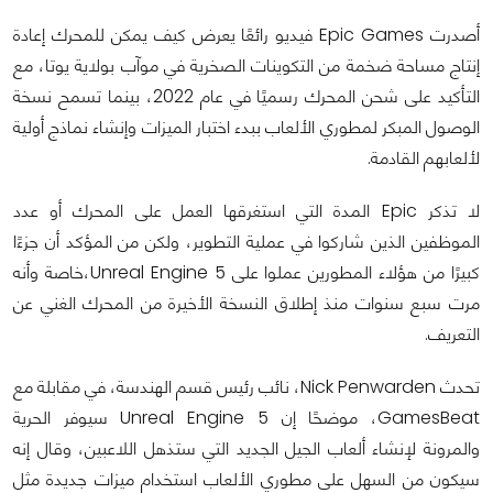
أصدرت Epic Games فيديو رائعًا يعرض كيف يمكن للمحرك إعادة
إنتاج مساحة ضخمة من التكوينات الصخرية في موآب بولاية يوتا، مع
التأكيد على شحن المحرك رسميًا في عام 2022، بينما تسمح نسخة
الوصول المبكر لمطوري الألعاب ببدء اختبار الميزات وإنشاء نماذج أولية
لألعابهم القادمة.
لا تذكر Epic المدة التي استغرقها العمل على المحرك أو عدد
الموظفين الذين شاركوا في عملية التطوير، ولكن من المؤكد أن جزءًا
كبيرًا من هؤلاء المطورين عملوا على Unreal Engine 5،خاصة وأنه
مرت سبع سنوات منذ إطلاق النسخة الأخيرة من المحرك الغني عن
التعريف.
تحدث Nick Penwarden، نائب رئيس قسم الهندسة، في مقابلة مع
GamesBeat، موضحًا إن Unreal Engine 5 سيوفر الحرية
والمرونة لإنشاء ألعاب الجيل الجديد التي ستذهل اللاعبين، وقال إنه
سيكون من السهل على مطوري الألعاب استخدام ميزات جديدة مثل