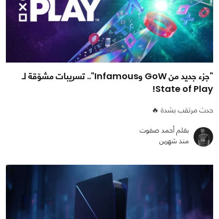
"جزء جديد من GoW وInfamous".. تسريبات مشوّقة لـ
State of Play!
حدث مرتقب بشدة 🔥
بقلم أحمد صفوت
منذ شهرين