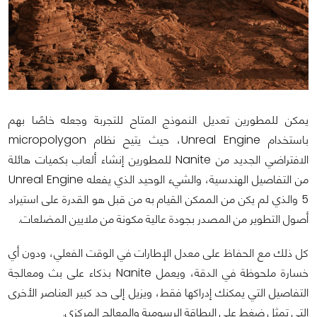
يمكن للمطورين تعديل النموذج المتاح للتجربة وجعله خاصًا بهم
باستخدام Unreal Engine، حيث يتيح نظام micropolygon
الافتراضي الجديد من Nanite للمطورين إنشاء ألعاب بكميات هائلة
من التفاصيل الهندسية، والشيء الوحيد الذي يفعله Unreal Engine
5 والذي لم يكن من الممكن القيام به من قبل هو القدرة على استيراد
أصول التطوير من المصدر بجودة عالية مكونة من ملايين المضلعات.
كل ذلك مع الحفاظ على معدل الإطارات في الوقت الفعلي، ودون أي
خسارة ملحوظة في الدقة، ويعمل Nanite بذكاء على بث ومعالجة
التفاصيل التي يمكنك إدراكها فقط، ويزيل إلى حد كبير العناصر الأخرى
التي تمثل ضغط على البطاقة الرسومية والمعالج المركزي.