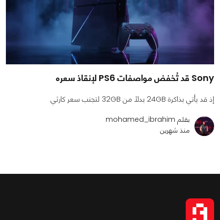
Sony قد تُخفض مواصفات PS6 لإنقاذ سعره
إذ قد يأتي بذاكرة 24GB بدلًا من 32GB لتجنب سعر كارثي
بقلم mohamed_ibrahim
منذ شهرين