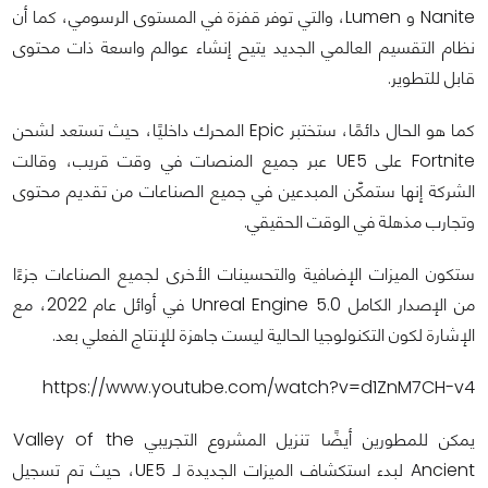
Nanite و Lumen، والتي توفر قفزة في المستوى الرسومي، كما أن
نظام التقسيم العالمي الجديد يتيح إنشاء عوالم واسعة ذات محتوى
قابل للتطوير.
كما هو الحال دائمًا، ستختبر Epic المحرك داخليًا، حيث تستعد لشحن
Fortnite على UE5 عبر جميع المنصات في وقت قريب، وقالت
الشركة إنها ستمكّن المبدعين في جميع الصناعات من تقديم محتوى
وتجارب مذهلة في الوقت الحقيقي.
ستكون الميزات الإضافية والتحسينات الأخرى لجميع الصناعات جزءًا
من الإصدار الكامل Unreal Engine 5.0 في أوائل عام 2022، مع
الإشارة لكون التكنولوجيا الحالية ليست جاهزة للإنتاج الفعلي بعد.
https://www.youtube.com/watch?v=d1ZnM7CH-v4
يمكن للمطورين أيضًا تنزيل المشروع التجريبي Valley of the
Ancient لبدء استكشاف الميزات الجديدة لـ UE5، حيث تم تسجيل