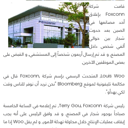
قامت شركة
Foxconn بإغلاق
أحد مصانعها في
الصين بعد حدوث
شجار بين حوالي
ألفي شخص داخل
المصنع, و قد تم إرسال أربعون شخصاً إلى المستشفي, و القبض على
بعض الموظفين الآخرين.
Louis Woo, المتحدث الرسمي بإسم شركة ,Foxconn قال في
مكالمة تليفونية لموقع Bloomberg "نحن نريد أن نوفر للناس وقت
لكي يهدأو".
رئيس شركة Terry Gou, Foxconn, تم إعلامه في الساعة الخامسة
صباحاً بوجود شجار في المصنع, و قد وافق الرئيس على أنه يجب
إيقاف عمليات الإنتاج خلال محاولة تهدئة الأمور, و لم يقل Woo إذا ما