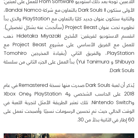
اللاعبين. توجه بعد ذلك استوديو From Software للعمل على لعبتين:
الأولى ستكون Dark Souls II بالتعاون مع شركة Bandai Namco،
والثانية ستكون عنوان جديد كليًا بالتعاون مع PlayStation والذي بدأ
تطويره تحت عنوان Project Beast (سأتحدث عنه بشكل تفصيلي).
انقسم الاستوديو لفريقين: المُخرج Hidetaka Miyazaki ذهب
للعمل مع الفريق الأساسي على مشروع Project Beast مع
PlayStation، والفريق الثاني (بقيادة المخرجين Tomohiro
Shibuya و Yui Tanimura) بدأ العمل على الجزء الثاني من سلسلة
Dark Souls.
يُذكر أن لعبة Dark Souls صدرت منها نسخة Remastered في عام
2018 على الحاسب الشخصي وPlayStation 4 وXbox One
وNintendo Switch. تلك تعتبر الطريقة الأمثل لتجربة اللعبة في
الوقت الحالي حيث تم تحسين الرسومات نسبيًا وأصبحت تعمل على
60 إطار في الثانية بدلاً من 30.