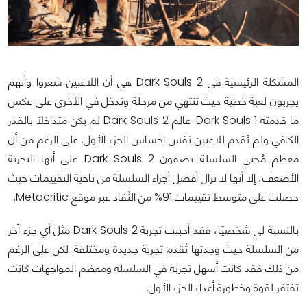
المشكلة الرئيسية في Dark Souls 2 هي أن اللاعبين شعروا وأنهم
يجربون لعبة خطية حيث تنتهي من مرحلة وتدخل في الأخرى على عكس
ما قدمته Dark Souls 1. عالم Dark Souls 2 لم يكن متداخلاً بالقدر
الكافي ولم يُقدم للاعبين نفس احساس الجزء الأول. على الرغم من أن
معظم مُحبي السلسلة يصفون Dark Souls 2 على أنها التجربة
الأضعف، إلا أنها لا تزال أفضل أجزاء السلسلة من ناحية التقييمات حيث
حصلت على متوسط تقييمات 91% من النُقاد عبر موقع Metacritic.
بالنسبة لي شخصيًا، فقد أحببت تجربة Dark Souls 2 مثل أي جزء آخر
من السلسلة حيث وجدتها تُقدم تجربة جديدة ومختلفة. لكن على الرغم
من ذلك فقد كانت أسهل تجربة في السلسلة ومعظم المواجهات كانت
تفتقر لقوة وخطورة أعداء الجزء الأول.