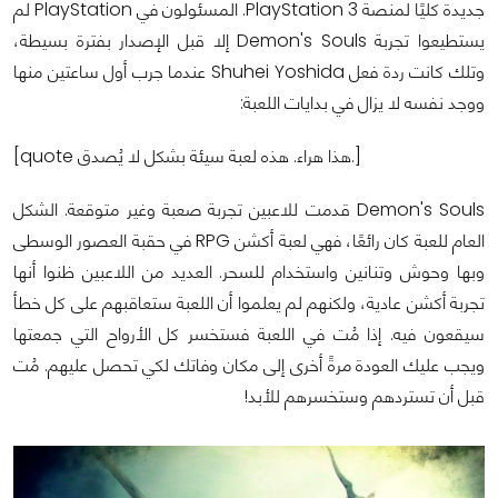
جديدة كليًا لمنصة PlayStation 3. المسئولون في PlayStation لم
يستطيعوا تجربة Demon's Souls إلا قبل الإصدار بفترة بسيطة،
وتلك كانت ردة فعل Shuhei Yoshida عندما جرب أول ساعتين منها
ووجد نفسه لا يزال في بدايات اللعبة:
[quote هذا هراء. هذه لعبة سيئة بشكل لا يُصدق.]
Demon's Souls قدمت للاعبين تجربة صعبة وغير متوقعة. الشكل
العام للعبة كان رائعًا، فهي لعبة أكشن RPG في حقبة العصور الوسطى
وبها وحوش وتنانين واستخدام للسحر. العديد من اللاعبين ظنوا أنها
تجربة أكشن عادية، ولكنهم لم يعلموا أن اللعبة ستعاقبهم على كل خطأ
سيقعون فيه. إذا مُت في اللعبة فستخسر كل الأرواح التي جمعتها
ويجب عليك العودة مرةً أخرى إلى مكان وفاتك لكي تحصل عليهم. مُت
قبل أن تستردهم وستخسرهم للأبد!