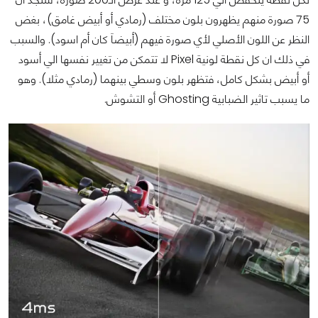
75 صورة منهم يظهرون بلون مختلف (رمادي أو أبيض غامق)، بغض
النظر عن اللون الأصلي لأي صورة فيهم (أبيضاَ كان أم اسود). والسبب
في ذلك ان كل نقطة لونية Pixel لا تتمكن من تغيير نفسها الي أسود
أو أبيض بشكل كامل، فتظهر بلون وسطي بينهما (رمادي مثلا). وهو
ما يسبب تاثير الضبابية Ghosting أو التشوش.