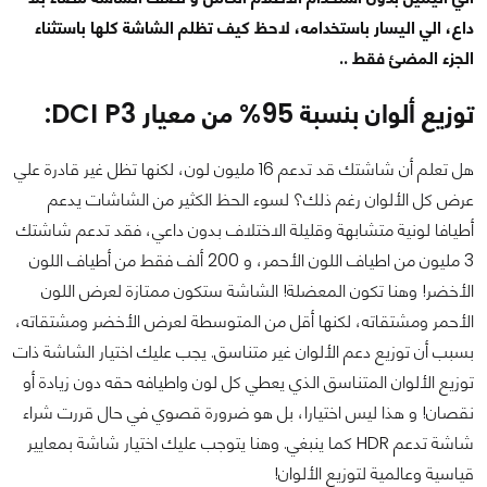
داع، الي اليسار باستخدامه، لاحظ كيف تظلم الشاشة كلها باستثناء
الجزء المضئ فقط ..
توزيع ألوان بنسبة 95% من معيار DCI P3:
هل تعلم أن شاشتك قد تدعم 16 مليون لون، لكنها تظل غير قادرة علي
عرض كل الألوان رغم ذلك؟ لسوء الحظ الكثير من الشاشات يدعم
أطيافا لونية متشابهة وقليلة الاختلاف بدون داعي، فقد تدعم شاشتك
3 مليون من اطياف اللون الأحمر، و 200 ألف فقط من أطياف اللون
الأخضر! وهنا تكون المعضلة! الشاشة ستكون ممتازة لعرض اللون
الأحمر ومشتقاته، لكنها أقل من المتوسطة لعرض الأخضر ومشتقاته،
بسبب أن توزيع دعم الألوان غير متناسق. يجب عليك اختيار الشاشة ذات
توزيع الألوان المتناسق الذي يعطي كل لون واطيافه حقه دون زيادة أو
نقصان! و هذا ليس اختيارا، بل هو ضرورة قصوي في حال قررت شراء
شاشة تدعم HDR كما ينبغي. وهنا يتوجب عليك اختيار شاشة بمعايير
قياسية وعالمية لتوزيع الألوان!