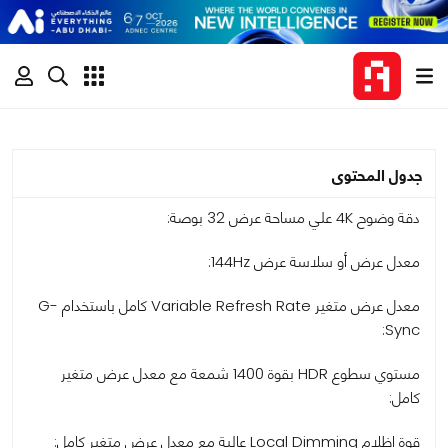
جدول المحتوى
دقة وضوح 4K علي مساحة عرض 32 بوصة:
معدل عرض أو سلاسة عرض 144Hz:
معدل عرض متغير Variable Refresh Rate كامل باستخدام G-
Sync:
مستوي سطوع HDR بقوة 1400 شمعة مع معدل عرض متغير
كامل:
قوة إظلام Local Dimming عالية مع معدل عرض متغير كامل: