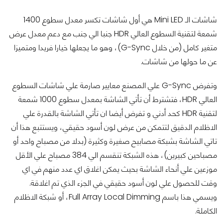
شاشات الـ Mini LED هي أول شاشات تكسر معدل سطوع 1400
شمعة لتقنية السطوع العالي HDR جنبا الي جنب مع دعم معدل عرض
متغير كامل (من خلال G-Sync)، وهو ما يجعلها خيارا فريدا ومتميزا
عن ما حولها من شاشات.
وتفرض G-Sync علي المصنع معايير صارمة علي شاشات السطوع
العالي HDR، فتشترط أن تأتي الشاشة بمعدل سطوع 1000 شمعة
لتقنية HDR كحد أدني و تفرض أيضا ان تأتي الشاشة بالقدرة علي
الاظلام الدقيق لتتمكن من عرض لون أسود حقيقي، ويستتبع هذا أن
تاتي الشاشة بشبكة مصابيح صغيرة وكثيرة (بدلا من مصباح واحد أو
مصباحين كبيرين)، هذه الشبكة تنقسم الي 384 مصباح علي الأقل
موزعين علي أنحاء الشاشة بحيث يمكن اغلاق اي عدد منهم في اي
وقت للحصول علي لون أسود حقيقي في الجزء الذي تم اغلاقة.
ويسمي هذا باسم Full Array Local Dimming، أو شبكة الاظلام
الكاملة.