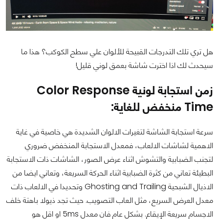
هل تري تلك التدرجات القبيحة للألوان علي سطح الكوكب؟ هذا ما
سيحدث لك اذا اخترت شاشة بعمق لوني قليل!
زمن استجابة لونية Color Response
Time منخفض للغاية:
سرعة استجابة الشاشة لتغيرات الالوان الشديدة هي خاصية في غاية
الاهمية لشاشات الالعاب، فمعدل الاستجابة المنخفض ضروري
لتجنب الضبابية والتشوش اثناء عرض الصور، الشاشات ذات الاستجابة
البطيئة تعاني من كثرة الضبابية اثناء الحركة السريعة، وتعاني ايضا من
الاذيال الشبحية Ghosting and Trailing وتحديدا في الالعاب ذات
معدل العرض السريع، مثل العاب التصويب. حيث تجد ذيولا باهتة خلف
الاجسام سريعة الإيقاع. بشكل عام فان معدل 5ms او اقل هو