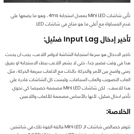
تأتي شاشات Mini LED بمعدل استجابة 4ms، وهو ما يضعها علي
قدم المساواة مع أعلي ما هو متاح في شاشات LED.
تأخير إدخال Input Lag ضئيل:
تاخير الادخال هو سرعة استجابة الشاشة لاوامر اللاعب، يجب ان يحدث
هذا في وقت قصير جدا، حتي لا يشعر اللاعب ببطء الاستجابة او بفرق
زمني واضح بين الأمر والحركة. بالذات مع الالعاب سريعة الحركة، مثل
العاب التصويب والعاب السباقات. وليست كل الشاشات قادرة علي
هذا للاسف، لكن شاشات Mini LED مصممة خصيصا كي تحوي
تأخير ادخال ضئيل، لأنها بالأساس مصممة للألعاب واللاعبين.
الخلاصة:
تتوفر خصائص شاشات الـ Mini LED فائقة القوة تلك في شاشتين