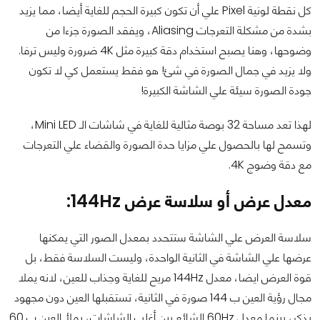
كل نقطة لونية Pixel علي أن تكون كبيرة الحجم للغاية أيضا، مما يزيد
بشدة من مشكلة التعرجات Aliasing، ويفقد الصورة جزءا من
وضوحها، وهنا يصبح استخدام دقة كبيرة مثل 4K ضرورة وليس ترفا.
ولا يزيد في جمال الصورة في شئ! هو فقط يستعمل كي لا تكون
جودة الصورة سيئة علي الشاشة الكبيرة!
لهذا تعد مساحة 32 بوصة مثالية للغاية في شاشات الـ Mini LED،
وتسمح لها بالحصول علي مزايا حدة الصورة والقضاء علي التعرجات
مع دقة وضوج 4K.
معدل عرض أو سلاسة عرض 144Hz:
سلاسة العرض علي الشاشة ستتحدد بمعدل الصور التي يمكنها
عرضها علي الشاشة في الثانية الواحدة، وليست السلاسة فقط، بل
قوة العرض ايضا، معدل 144Hz مريح للغاية وجذاب للعين، لانه يملا
مجال رؤية العين ب 144 صورة في الثانية، تستقبلها العين دون مجهود
يذكر، بينما معدل 60Hz الشائع بين أغلب الشاشات، يملأ العين ب 60