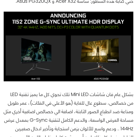
حتي كتابة هذه السطور: شاشة Acer X32 و Asus PG32UQX.
بشكل عام فان شاشات Mini LED تلك تحوي كل ما يميز تقنية LED
من خصائص، سطوع عال للغاية (هو الأعلي في الفئات)، عمر طويل
ومناعة ضد انطباع الصور الثابتة، اضافة الي خصائص اضافية أخري مثل
مساحة العرض الواسعة، والدعم الكامل لتقنية G-Sync بمعدل عرض
144Hz .. ودعم واسع للألوان بزمن استجابة وتأخير ادخال صغيرين