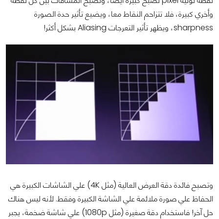
نقطة لونية pixel تصبح كبيرة أيضا، وتصبح المسافات بين كل نقطة
وأخري كبيرة، فلا تتزاحم النقاط معا، ويضيع تأثير حدة الصورة
sharpness، ويظهر تأثير التعرجات Aliasing بشكل أكثر!
وتصبح فائدة دقة العرض العالية (مثل 4K) علي الشاشات الكبيرة هي
الحفاظ علي صورة ملائمة علي الشاشة الكبيرة وفقط. لأنه ليس هناك
حل آخر! فاستخدام دقة صغيرة (مثل 1080p) علي شاشة ضخمة، يجبر