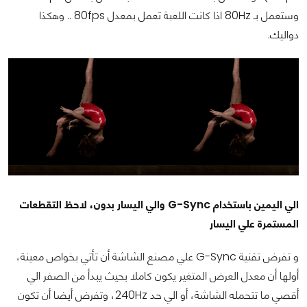
وستعمل بـ 80Hz اذا كانت اللعبة تعمل بمعدل 80fps .. وهكذا
دواليك.
الي اليمين باستخدام G-Sync والي اليسار بدون، لاحظ التقطعات
المستمرة علي اليسار
و تفرض تقنية G-Sync علي مصنع الشاشة أن تأتي بخواص معينة،
أولها أن معدل العرض المتغير يكون كاملا بحيث يبدأ من الصفر الي
أقصي ما تتحمله الشاشة، أو الي حد 240Hz، وتفرض أيضا أن تكون