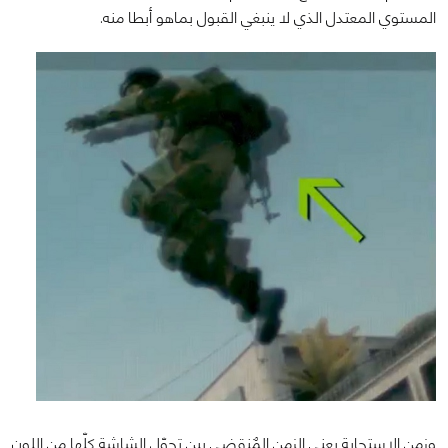
المستوي المعتدل الذي لا ينبغي القبول بماهو أبطا منه.
وزمن الاستجابة يعني الزمن المٌنقضي بين تحوّل الشاشة كلّها من اللون