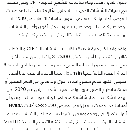
محزن للغاية، فمنذ وفاة شاشات الاشعاع القديمة CRT ونحن نتخبط
مع تقنيات الشاشات الجديدة .. بلا حلول مثالية كاملة أبدا، لقد ضربت
الفوضي أطنابها بكل عنف في سوق شاشات الألعاب في 2019، لا
يوجد خيار كامل، لا يوجد خيار بلا عيوب، حتي أقوي وأغلي الشاشات
بها عيوب قاتلة، لا يوجد اختيار مثالي حتي لو ستدفع كل ثروتك!
ولقد وقعنا في حيرة شديدة بالذات بين شاشات الـ OLED و الـ LED،
فالأولي تقدم لونا أسود حقيقي 100%، لكنها تعاني من عيوب أخري
مثل ضعف سطوع الاضاءة النسبي، وعمرها القصير وقابليتها لمشكلة
احتراق الصور الثابتة عليها burn in .. بينما الأخيرة لا تقدم لونا أسود
حقيقي، لكنها تقدم سطوع اضاءة أقوي ولا تعاني من العمر القصير أو
مشكلة انطباع الصور عليها. ولقد تمنينا بشدة أن يأتي عام 2020 بحل
لهذه الاشكالية .. بخيار شاشة كاملة المزايا وبلا عيوب قاتلة .. ويبدو أن
أمنياتنا قد تحققت بالفعل! ففي معرض CES 2020 أعلنت NVIDIA
أنها ستطلق هي ومجموعة من الشركاء من مصنعي الشاشات عددا من
شاشات العرض الجديدة .. التي تعمل بتقنية التصنيع الجديدة Mini LED
.. وهي شاشات أقل ما يقل عنها أنها الأفضل علي الاطلاق، بفضل