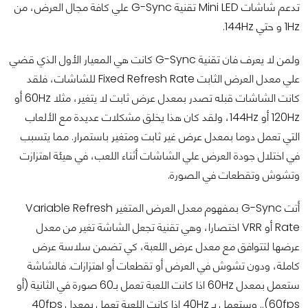
تدعم شاشات Mini LED تقنية G-Sync علي كافة مجال العرض، من
1Hz و حتي 144Hz.
ولمن لا يعرف فان تقنية G-Sync كانت هي المعيار الأول الذي قضي
علي معدل العرض الثابت Fixed Refresh Rate للشاشات، فلقد
كانت الشاشات قبله تصدر بمعدل عرض ثابت لا يتغير، مثلا 60Hz أو
120Hz أو 144Hz، ولقد كان هذا يخلق مشكلات عديدة مع الألعاب
التي تعمل دوما بمعدل عرض غير ثابت ومتغير باستمرار. مما يتسبب
في اختلال جودة العرض علي الشاشات أثناء اللعب، في هيئة اهتزازت
وتشوش وتقطعات في الصورة.
أتت G-Sync بمفهوم معدل العرض المتغير Variable Refresh
Rate أو VRR اختصارا، وهي تقنية تجعل الشاشة تغير من معدل
عرضها لتتوافق مع معدل عرض اللعبة، كي تضمن سلاسة عرض
كاملة، ودون تشوش في العرض أو تقطعات أو اهتزازات. فالشاشة
ستعمل بمعدل 60Hz اذا كانت اللعبة تعمل بـ60 صورة في الثانية (أو
60fps).. وستعمل بـ 40Hz اذا كانت اللعبة تعمل بمعدل 40fps