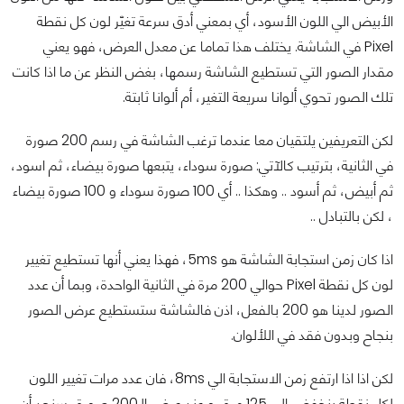
الأبيض الي اللون الأسود، أي بمعني أدق سرعة تغيّر لون كل نقطة
Pixel في الشاشة. يختلف هذا تماما عن معدل العرض، فهو يعني
مقدار الصور التي تستطيع الشاشة رسمها، بغض النظر عن ما اذا كانت
تلك الصور تحوي ألوانا سريعة التغير، أم ألوانا ثابتة.
لكن التعريفين يلتقيان معا عندما ترغب الشاشة في رسم 200 صورة
في الثانية، بترتيب كالآتي: صورة سوداء، يتبعها صورة بيضاء، ثم اسود،
ثم أبيض، ثم أسود .. وهكذا .. أي 100 صورة سوداء و 100 صورة بيضاء
، لكن بالتبادل ..
اذا كان زمن استجابة الشاشة هو 5ms، فهذا يعني أنها تستطيع تغيير
لون كل نقطة Pixel حوالي 200 مرة في الثانية الواحدة، وبما أن عدد
الصور لدينا هو 200 بالفعل، اذن فالشاشة ستستطيع عرض الصور
بنجاح وبدون فقد في اللألوان.
لكن اذا اذا ارتفع زمن الاستجابة الي 8ms، فان عدد مرات تغيير اللون
لكل نقطة ينخفض الي 125 مرة، و عند عرض الـ200 صورة، سنجد أن