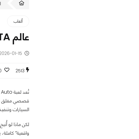
ا
ألعاب
عالم GTA الخفي: تحول اللعبة إلى منصة إباحية تحت مظلة "الحياة الواقعية"
2026-01-15 - منذ 6 أشهر
0
2513
قصصي مغلق لا ي
السيارات وتنفيذ 
لكن ماذا لو أُت
واقعية” كاملة، 