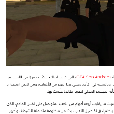
GTA: San Andreas
، التي كانت آنذاك الأكثر حضورًا في اللعب عبر
النسبة لي، كأحد محبي هذا النوع من الألعاب، ومن الذين ارتبطوا بـ
 السيرفرات، ولأسباب تحريرية سنشير إليه باسم السيرفر X، حيث أمضيت ما يقارب أربعة أعوام من اللعب المتواصل على نفس الخادم، الذي
 ينظم أدق تفاصيل اللعب، بدءًا من منظومة متكاملة للشرطة، وأخرى