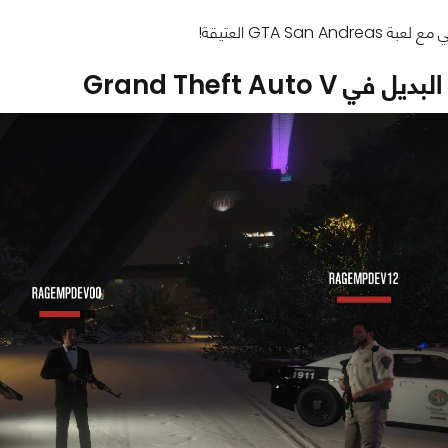
GTA San And العتيقة!
ي Grand Theft Auto V