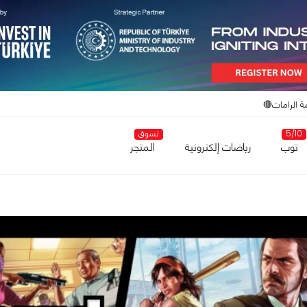
ة الرامات🔴
5/10
تسوق
توب
رياضات إلكترونية
المتجر