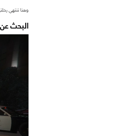
وهنا تنتهي رحلتي مع لعبة reas
البحث عن البديل ف