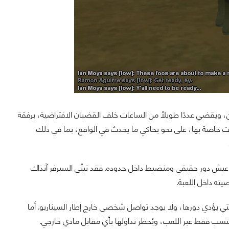
جن، ويقضي عددًا طويلًا من الساعات خلف القضبان الافتراضية، برفقة
ات خاصة بها، على نحو يحاكي ما يحدث في الواقع، بما في ذلك
عيش دور حقيقي ومنضبط داخل حدوده. فقد تبنّى السيرفر آنذاك
ه داخل اللعبة.
التي يؤدي دورها، ولا يوجد تواصل شخصي خارج إطار السيناريو. أما
ُكتسب فقط عبر اللعب، ويُحظر تداولها بأي مقابل مادي خارجي.