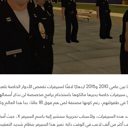
 لسيرفرات تقمص الأدوار الخاصة بلعبة
سيرفرات خاصة يديرها مالكوها باستخدام برامج مخصصة لن نذكر أسمائها. وب
ت بها.
انضممت إلى أحد هذه
أكثر من ألف لاعب في الوقت ذاته. تميز هذا السيرفر بنظام شديد التعقيد