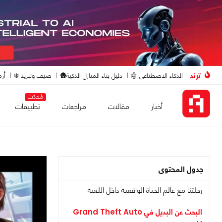
ترند
الذكاء الاصطناعي 🤖
دليل بناء المنازل الذكية🛖
صيف وتبريد ❄️
أزم
مُحدّث
أخبار
مقالات
مراجعات
تطبيقات
جدول المحتوى
رحلتنا مع عالم الحياة الواقعية داخل اللعبة
البحث عن البديل في Grand Theft Auto