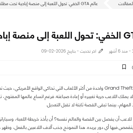
لمقالات
عالم GTA الخفي: تحول اللعبة إلى منصة إباحية تحت مظلة "الحياة الواقعية"
اخر تحديث - بتاريخ 2026-02-09
تُعد لعبة Grand Theft Auto واحدة من أكثر الألعاب التي تحاكي الواقع ال
ملك اللاعب حرية تغييره أو إعادة صياغته. فرغم اتساع عالمها المفتوح،
المهام، بينما تبقى القصة ثابتة لا تقبل التعديل.
يح للاعب أن يفصل بين القصة والعالم نفسه؟ أن يأخذ خريطة اللعبة، وسيارا
يتقمص فيها أي دور يريده. هذا النموذج جذب آلاف اللاعبين بالفعل، وظهر خل