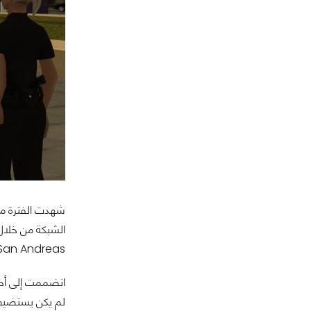
شهدت الفترة ما بين عامي 2010 و2015 ازدهارًا لافتًا
الشبكة من خلال 
San Andreas في طفولتهم، رغم كونها مصنفة لمن هم فوق 18 عامًا، بدا هذا العالم وكأنه التجسيد العملي لتجربة طالما حلُم
لم يكن يستضيف 