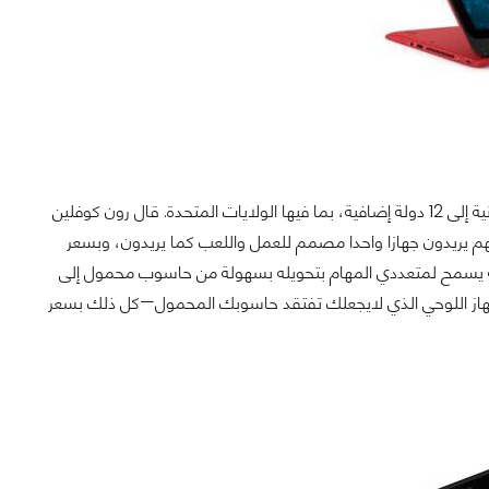
كما أعلنت أيضا شركة HP عن توسيع خدماتها HP DataPass ذات نطاق تردد واسع المجانية إلى 12 دولة إضافية، بما فيها الولايات المتحدة. قال رون كوفلين
الحواسب الاستهلاكية لدى شركة HP " أخبرنا الزبائن بأنهم يريدون جهازا واحدا مصمم للعمل واللعب كما يريدون، وبسعر
 HP Pavilion x360 مثالي لأسلوب الحياة الحافلة اليوم. إن مفصله بـ 360 درجة يسمح لمتعددي المهام بتحويله بسهولة من حاسوب محمول إلى
لجهاز اللوحي الذي لايجعلك تفتقد حاسوبك المحمول—كل ذلك بسعر