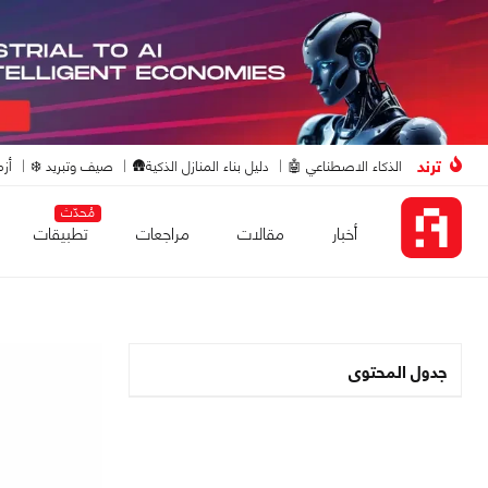
ترند
الذكاء الاصطناعي 🤖
دليل بناء المنازل الذكية🛖
صيف وتبريد ❄️
أزم
مُحدّث
أخبار
مقالات
مراجعات
تطبيقات
جدول المحتوى