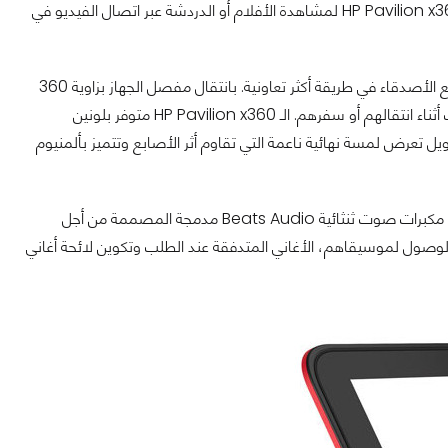
الالكتروني، أخذ الملاحظات، أو كتابة بحث. يمكن لزبائن الاستراحة على الأريكة واستخدام HP Pavilion x360 لمشاهدة الأفلام أو الدردشة عبر اتصال الفيديو في
في نمط الخيمة، يمكن للمستهلكين لعب الألعاب، استعراض الصور ومشاركة شاشاتهم مع الأصدقاء في طريقة أكثر تعاونية. بانتقال مفصل الجهاز بزاوية 360
درجة بأكلمه إلى نمط جهاز لوحي، يمكن للزبائن استعراض الشبكات الاجتماعية وقراءة الكتب أثناء انتقالهم أو سفرهم. الـ HP Pavilion x360 متوفر بلونين
 تعرض لمسة نهائية ناعمة التي تقاوم أثر الأصابع وتتميز بألمنيوم
محبوا الموسيقى سيستمتعون بأداء الترفيه القوي لـ HP Pavilion x360 المشغل بواسطة مكبرات صوت ثنثائية Beats Audio مدمجة المصممة من أجل
 لموسيقاهم، الأغاني المتدفقة عند الطلب وتكوين لائحة أغاني