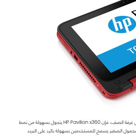
سواء كنت تعمل في مكتبك، تستريح على أريكتك، أو تأخذ الملاحظات وتشارك العروض في غرفة الصف، فإن HP Pavilion x360 يتحول بسهولة من نمط
ول الصغير يسمح للمستخدمين بسهولة بالرد على البريد