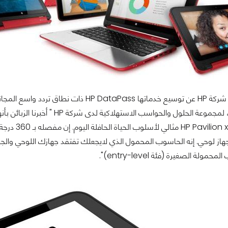
نائب رئيس أول، لمجموعة الحلول و
معقول. الـ
هاز لوحي. إنه الحاسوب المحمول الذي لايجعلك تفتقد جهازك اللوحي وا
ولة الصغيرة (فئة entry-level)".