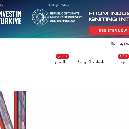
ة الرامات🔴
5/10
تسوق
توب
رياضات إلكترونية
المتجر