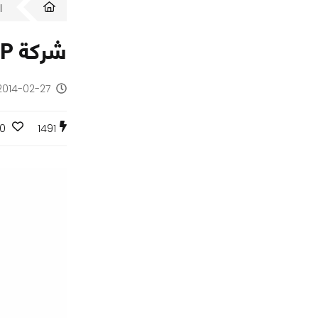
ا
شركة HP تعلن عن الحاسوب المحمول Pavilion x360
2014-02-27 - منذ 12 سن
0
1491