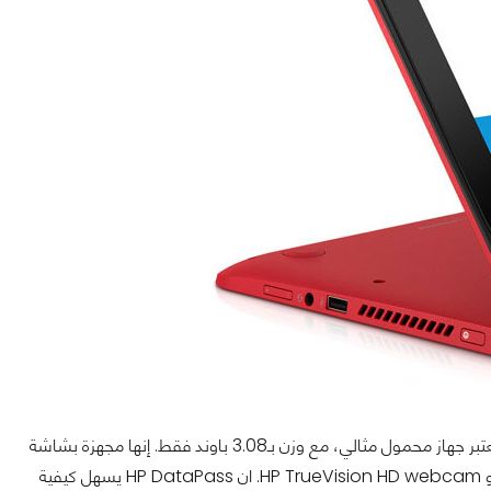
من أجل المهنيين الشباب أثناء الانتقال، أو التلامذة المشغولين، فإن HP Pavilion x360 يعتبر جهاز محمول مثالي، مع وزن بـ3.08 باوند فقط. إنها مجهزة بشاشة
عرض HD SVA عالية الدقة 11.6 بوصة. مع تعدد لمس 10point، معالج Intel Pentium، و HP TrueVision HD webcam. ان HP DataPass يسهل كيفية