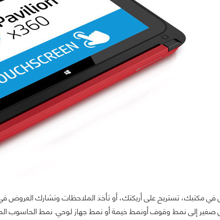
ير إلى نمط وقوف أونمط خيمة أو نمط جهاز لوحي. نمط الحاسوب المحم