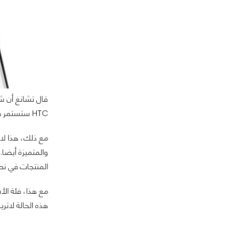
HTC ستستمر في صناعة أجهزة فئة عليا مع سعر تجزئة بحوالي 600 دولار. لكن يؤكد تشانغ أن الشركة لن تدخل في سوق الفئة المنخفضة جدا أيا كان.
المنتجات في نطاق أسعار مابين 150-300 دولار وتلك ا
هذه الحالة لاتريد شركة HTC أن تدخل معهم في منافسة ولذلك سيترك ذلك السوق لتلك الشركات ال