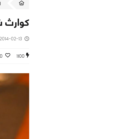
ا
كوارث شركة HTC مازالت ب
2014-02-13 - منذ 12 سنة
0
1100