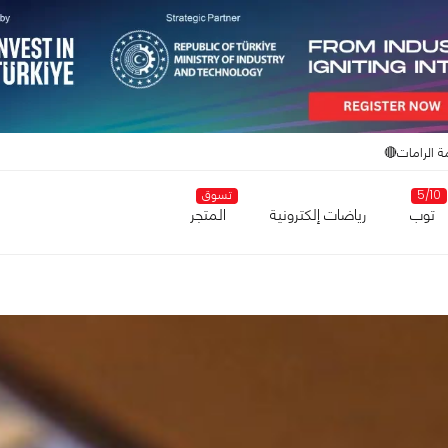
ة الرامات🔴
5/10
تسوق
توب
رياضات إلكترونية
المتجر