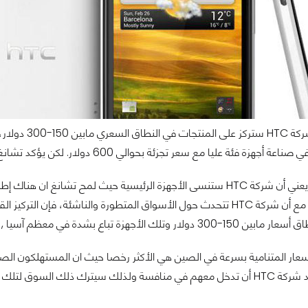
قال تشانغ أن 
لأجهزة تباع بشدة في معظم آسيا , وذلك نقلا عن رويترز.
صينية المصنعة للهواتف الذكية من تلك الفئة .