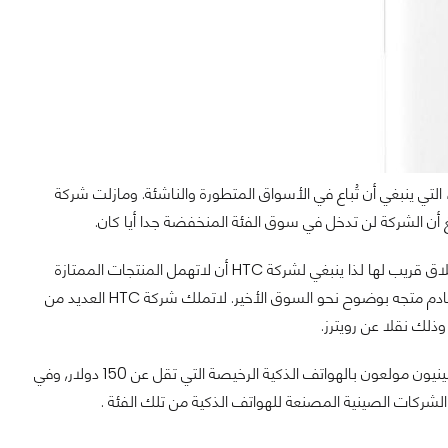
شركة HTC ستركز على المنتجات في النطاق السعري مابين 150-300 دولار، التي ينبغي أن تُباع في الأسواق المتطورة والناشئة. ومازلت شركة
مع ذلك، هذا لايعني أن شركة HTC ستنسى الأجهزة الرئيسية حيث لمح تشانغ ان هناك إطلاق قريب لها لذا ينبغي لشركة HTC أن لاتهمل المنتجات الممتازة
والمتميزة أيضا. مع أن شركة HTC تتحدث حول الأسواق المتطورة والناشئة، فإن التركيز القادم متجه بوضوح نحو السوق الأخير. لاتملك شركة HTC العديد من
مع هذا، فئة الأسعار المتنامية بسرعة في الصين هي الأكثر رخصا حيث ان المستهلكون الصينيون مولعون بالهواتف الذكية الرخيصة التي تقل عن 150 دولار, وفي