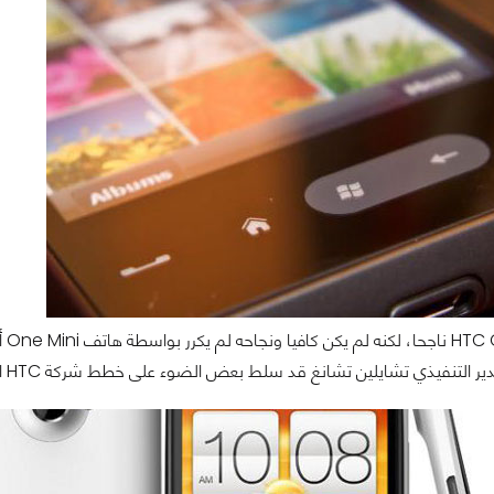
ذي تشايلين تشانغ قد سلط بعض الضوء على خطط شركة HTC المستقلبية مما يعني ان HTC قد تستطيع ان تحل جزء من مشاكلها.