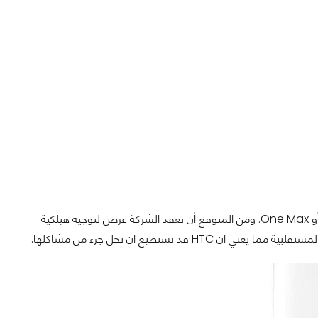
كان هاتف HTC One ناجحا، لكنه لم يكن كافيا ونجاحه لم يكرر بواسطة هاتف One Mini أو One Max. ومن المتوقع أن تعقد الشركة عرض لتوجيه هيلكية