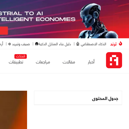
ترند
الذكاء الاصطناعي 🤖
دليل بناء المنازل الذكية🛖
صيف وتبريد ❄️
أزم
مُحدّث
أخبار
مقالات
مراجعات
تطبيقات
جدول المحتوى