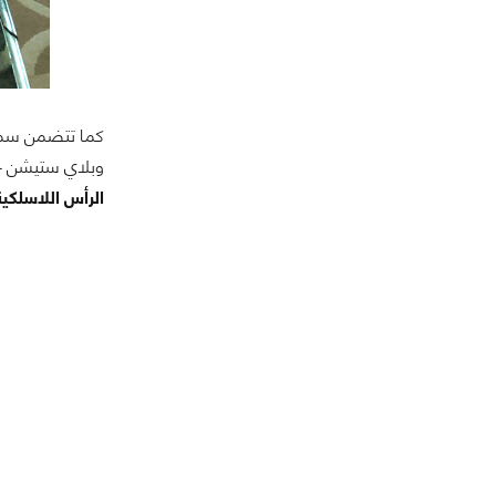
وبلاي ستيشن 4، وبلاي ستيشن 4 برو أيضًا بعناصر تحكم سهلة لسماعة الأذن لضبط أصوات اللعبة والدردشة باستخدام برنامج HyperX NGENUITY.
الرأس اللاسلكية المخصصة للألعاب lightTM S