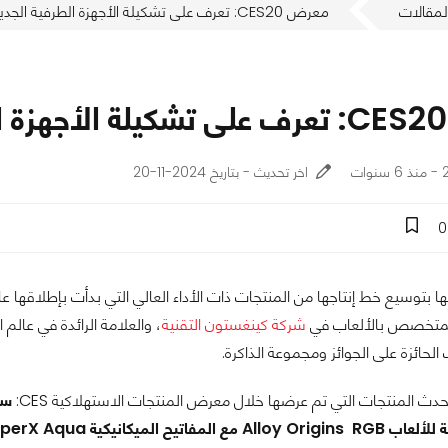
لمقالات
معرض CES20: تعرف على تشكيلة الأجهزة الطرفية الجديدة من HyperX
ت
اخر تحديث - بتاريخ 2024-11-20
0
سيع خط إنتاجها من المنتجات ذات الأداء العالي التي بدأت بإطلاقها عام 2014 مع إطلاق السماعات المخصصة للألعاب، فقد أع
لمتخصص بالألعاب في
شركة كينغستون التقنية
، والعلامة الرائدة في عال
الحائزة على الجوائز ومجموعة الذاكرة.
ث المنتجات التي تم عرضها خلال معرض المنتجات الاستهلاكية CES:
 وماوس ألعاب Pulsefire Raid، وماوس باد .FURY Ultra