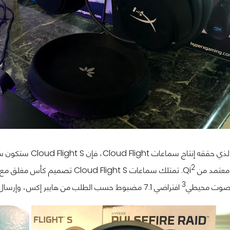
Clo، فإن Cloud Flight S ستكون سماعة رأس لاسلكية يصل عمر بطاريتها إلى 30 ساعة عمل
2
تمد من Qi
3
م صوت محيطي
افتراضي 7.1 مضبوط حسب الطلب من هايبر إكس، وإرسال مكبر صوت داخلي قياس 50 مم بتردد 2.4 جيجا هرتز.