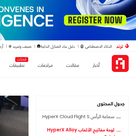
ترند
الذكاء الاصطناعي 🤖
دليل بناء المنازل الذكية🛖
صيف وتبريد ❄️
أزم
مُحدّث
أخبار
مقالات
مراجعات
تطبيقات
جدول المحتوى
سماعة الرأس HyperX Cloud Flight S:
لوحة مفاتيح الألعاب HyperX Alloy