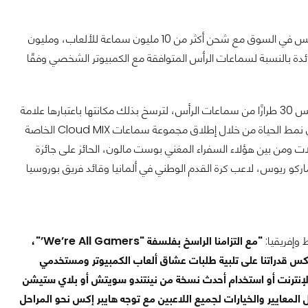
ويأتي الإعلان عن هذه الإضافات الجديدة في أعقاب الإنجازات المذهلة التي حققتها هايبر إكس في السوق مع شحن أكثر من 10 مليون سماعة للألعاب، ومليون
حصة سوقية رائدة بالنسبة لسماعات الرأس المتوافقة مع الكمبيوتر الشخصي وفقًا
ومنذ تطوير أول سماعة مخصصة للألعاب HyperX Cloud في عام 2014، أنتجت هايبر إكس 30 طرازًا من سماعات الرأس، لترسخ بذلك مكانتها باعتبارها علامة
تجارية رائدة لسماعات الألعاب وأجهزة الكمبيوتر. بدأت هايبر إكس أيضًا في التنويع في سوق نمط الحياة من خلال إطلاق مجموعة سماعات Cloud MIX الخاصة
لامتها التجارية "We All Gamers" من مختلف المجالات ومن بين هؤلاء السفراء المغني بوست مالون، الحائز على جائزة
ركو ريوس، لاعب كرة القدم الوطني في ألمانيا وقائد فريق بوروسيا
وإفريقيا:
"مع التزامنا الراسخ بفلسفة "We’re All Gamers’"،
 منتجاتنا التي سنستعرضها خلال معرض المنتجات الاستهلاكية CES ستعكس قدراتنا على تلبية طلبات عشاق ألعاب الكمبيوتر ومستخدمي
 الإنترنت أو استخدام أحدث نسخة من نينتندو سويتش أو بلاي ستيشن
عايير والخيارات لجميع اللاعبين مع توجه هايبر إكس نحو المراحل