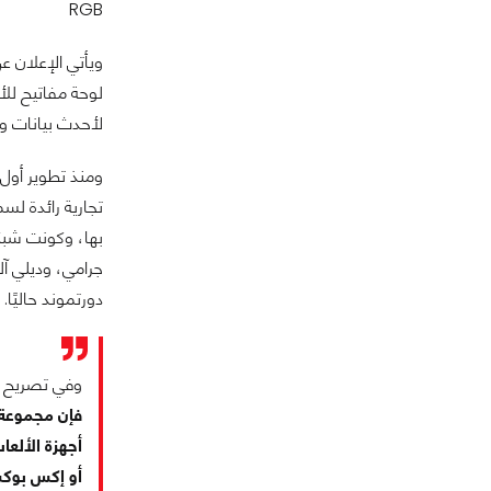
RGB
لأحدث بيانات وكال
جرامي، وديلي آل
دورتموند حاليًا.
وفي تصريح له
أجهزة الألعا
أو إكس بوكس