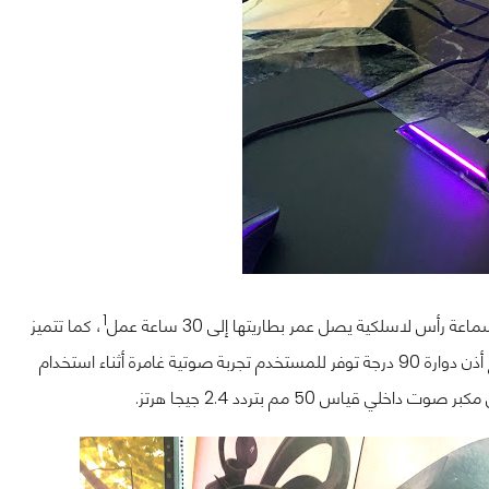
1
، كما تتميز
. تمتلك سماعات Cloud Flight S تصميم كأس مغلق مع أذن دوارة 90 درجة توفر للمستخدم تجربة صوتية غامرة أثناء استخدام