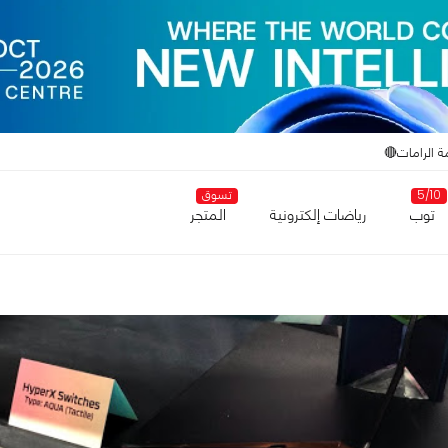
ة الرامات🔴
5/10
تسوق
توب
رياضات إلكترونية
المتجر