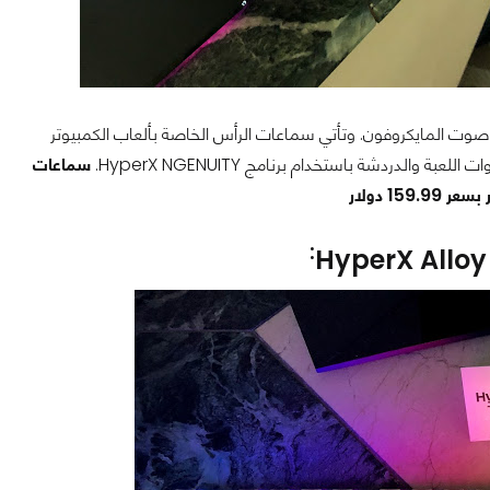
اعة Cloud Flight S مياكروفونًا قابلاً للفصل مع مؤشر إضاءة LED لكتم صوت المايكروفون. وتأتي سماعات الرأس الخاصة بألعاب الكمبيوتر
سماعات
:
HyperX Alloy