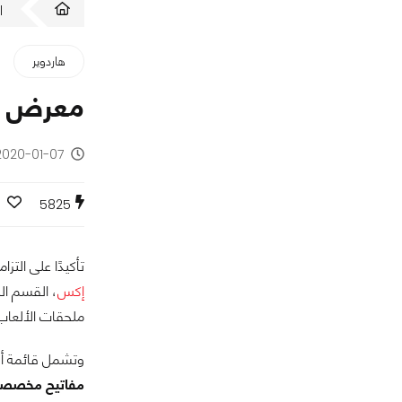
ا
هاردوير
معرض CES20: تعرف على تشكيلة الأجهزة الطرفية الجديدة من HyperX
2020-01-07 - منذ 6 سنوا
5825
تأكيدًا على التزامها بتو
إكس
، القسم ا
ملحقات الألعاب 
وتشمل قائمة أحد
مفاتيح مخصصة للألعاب Alloy Origins RGB مع المفاتيح الميكانيكية HyperX Aqua،