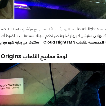
كما تتضمن سم
Cloud F – ستتوفر من بداية شهر فبراير بسعر 159.99 دولار
لوحة مفاتيح الألعاب
 Origins