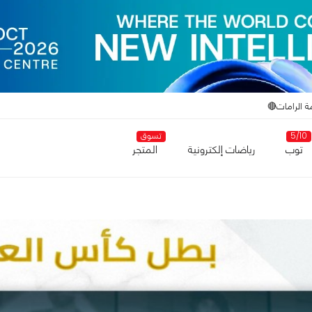
ة الرامات🔴
5/10
تسوق
توب
رياضات إلكترونية
المتجر