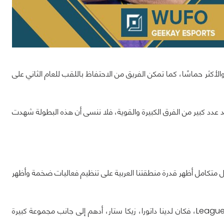
أكثر حماسًا، كما تمكن الفريق من الاحتفاظ باللقب للعام الثاني على
عدد كبير من الفرق الكبيرة والقوية، فلا ننسى أن هذه البطولة شهدت
مهرجان وكرنفال متكامل أظهر قدرة منطقتنا العربية على تنظيم فعاليات ضخمة وأظهر
دعا الحدث معظم المؤثرين في مجال الرياضات الإلكترونية وبالتحديد لعبة League of Legends، فكان لدينا داتورا، زيكا ستار، أدهم إلى جانب مجموعة كبيرة