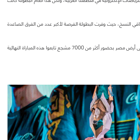
ياضات الإلكترونية في منطقتنا العربية، ولكن هذا العام البطولة كانت
رنة مع باقي النسخ، حيث وفرت البطولة الفرصة لأكبر عدد من الفرق الصاعدة
والأهم من كل هذا هو النهائيات، لأن نهائيات كأس العرب 2022 تم إقامتها بشكل حي على أرض مصر بحضور أكثر من 7000 مشجع تابعوا هذه المباراة النهائية