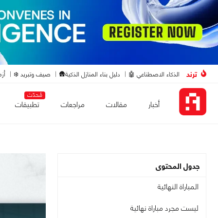
ترند
الذكاء الاصطناعي 🤖
دليل بناء المنازل الذكية🛖
صيف وتبريد ❄️
أزم
مُحدّث
أخبار
مقالات
مراجعات
تطبيقات
جدول المحتوى
المباراة النهائية
ليست مجرد مباراة نهائية