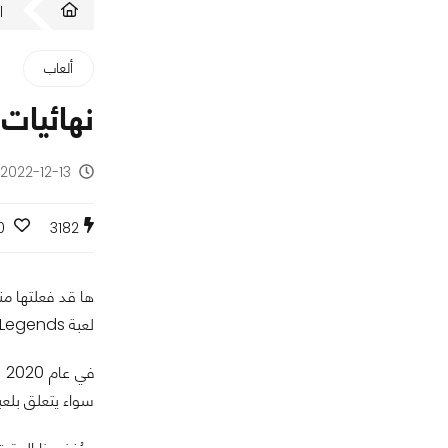
ا
ألعاب
نهائيات كأس العر
2022-12-13 - منذ 3 سنوات
0
3182
لعبة League of Legends على وجه التحديد.
ف
سواء يتعلق بلع