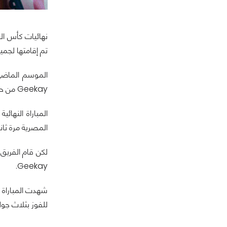
تم إقامتها لجم
Geekay من حسم اللقب على حساب فريق RA'AD.
المصرية مرة ثان
Geekay.
للفوز بثلاث جول