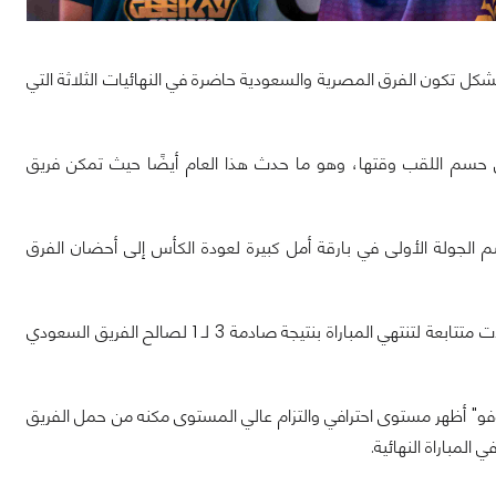
ريق Geekay السعودي وفريق RA'AD المصري وبهذا الشكل تكون الفرق المصرية والسعودية حاضرة في النهائيات الثلاثة التي
الماضي المباراة النهائية جمعت بين Geekay وAnubis وتمكن Geekay من حسم اللقب وقتها، وهو ما حدث هذا العام أيضًا حيث تمكن فريق
 وتمكن الفريق المصري من حسم الجولة الأولى في بارقة أمل كبيرة لعودة الكأس إلى أحضان الفرق
لكن قام الفريق السعودي بتدارك الأمور والإمساك بزمام المباراة من جديد ليفوز بـ 3 جولات متتابعة لتنتهي المباراة بنتيجة صادمة 3 لـ 1 لصالح الفريق السعودي
يع لاعبي فريق Geekay ولكن بالتحديد اللاعب "وفو" أظهر مستوى احترافي والتزام عالي المستوى مكنه من حمل الفريق
لمباراة النهائية.