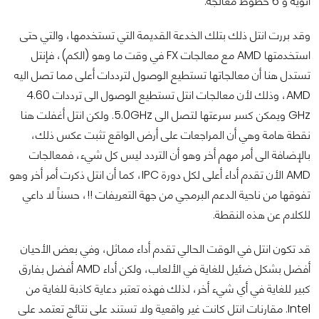
أنوية و 6 خطوط معالجة.
وقد بررت انتل ذلك بتلك الخدعة القديمة التي تستخدمها، والتي حتى
استخدمتها AMD مع معالجات FX في وقت ما وهو (الكم)، فإنتل
تستدل هنا أن معالجاتها تستطيع الوصول لترددات أعلى مما تصل اليه
AMD، وذلك لأن معالجات انتل تستطيع الوصول الى ترددات 4.60
GHz ويمكن كسر سرعتها لتصل الى 5.0GHz. ولكن انتل أغفلت هنا
نقطة هامة وهي أن المراجعات على أرض الواقع تثبت عكس ذلك،
بالإضافة الى أمر مهم أخر وهو أن التردد ليس كل شيء، فمعالجات
AMD الأن تقدم أداء أعلى لكل دورة IPC، كما أن انتل ذكرت أمر أخر وهو
تفوقها من ناحية الدعم البرمجي من جهة التعريفات !!، حسناً لا داعي
للكلام عن هذه النقطة.
قد تكون انتل في الوقت الحالي تقدم أداء مماثل، وفي بعض الأحيان
أفضل بشكل ضئيل للغاية في الألعاب، ولكن أداء AMD أفضل بفارق
كبير للغاية في أي شيء أخر، لذلك فهذه تعتبر دعاية كاذبة للغاية من
Intel. مقارنات انتل كانت غير واقعية ولا تستند على نتائج تعتمد على