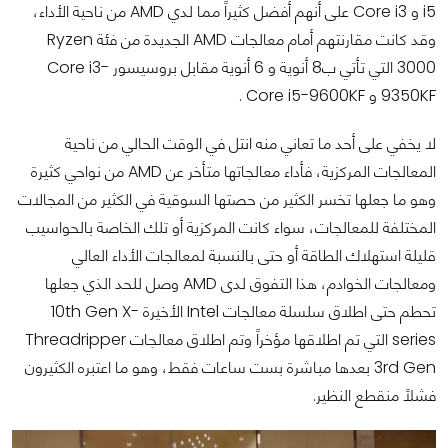
i5 و Core i3 على أنهم أفضل كثيراً مما لدي AMD من ناحية الأداء،
وقد كانت مقارنتهم أمام معالجات AMD الجديدة من فئة Ryzen
3000 التي تأتي ب8 أنوية و 6 أنوية مقابل بروسيسور Core i3-
9350KF و Core i5-9600KF .
لا يخفي على أحد ما تعاني منه انتل في الوقت الحالي من ناحية
المعالجات المركزية، فأداء معالجاتها متأخر عن AMD من نواحي كثيرة
وهو ما جعلها تخسر الكثير من حصتها السوقية في الكثير من المجالات
المختلفة للمعالجات، سواء كانت المركزية أو تلك الخاصة بالحواسيب
قليلة استهلاك الطاقة أو حتى بالنسبة لمعالجات الأداء العالي
ومعالجات الخوادم، هذا التفوق لدى AMD وصل للحد الذي جعلها
تحطم حتى اطلاق سلسلة معالجات Intel الأخيرة 10th Gen X-
series التي تم اطلاقها مؤخراً وتم اطلاق معالجات Threadripper
3rd Gen بعدها مباشرة بست ساعات فقط، وهو ما اعتبره الكثيرون
فشلاً منقطع النظير.