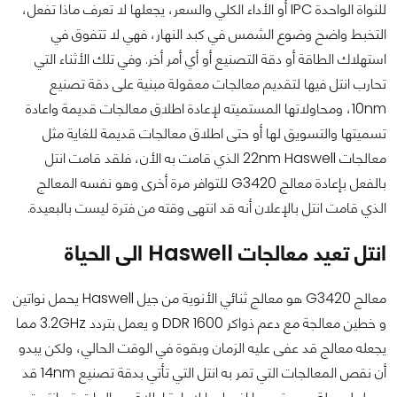
للنواة الواحدة IPC أو الأداء الكلي والسعر، يجعلها لا تعرف ماذا تفعل،
التخبط واضح وضوع الشمس في كبد النهار، فهي لا تتفوق في
استهلاك الطاقة أو دقة التصنيع أو أي أمر أخر. وفي تلك الأثناء التي
تحارب انتل فيها لتقديم معالجات معقولة مبنية على دقة تصنيع
10nm، ومحاولاتها المستميته لإعادة اطلاق معالجات قديمة واعادة
تسميتها والتسويق لها أو حتى اطلاق معالجات قديمة للغاية مثل
معالجات 22nm Haswell الذي قامت به الأن، فلقد قامت انتل
بالفعل بإعادة معالج G3420 للتوافر مرة أخرى وهو نفسه المعالج
الذي قامت انتل بالإعلان أنه قد انتهى وقته من فترة ليست بالبعيدة.
انتل تعيد معالجات Haswell الى الحياة
معالج G3420 هو معالج ثنائي الأنوية من جيل Haswell يحمل نواتين
و خطين معالجة مع دعم ذواكر DDR 1600 و يعمل بتردد 3.2GHz مما
يجعله معالج قد عفى عليه الزمان وبقوة في الوقت الحالي، ولكن يبدو
أن نقص المعالجات التي تمر به انتل التي تأتي بدقة تصنيع 14nm قد