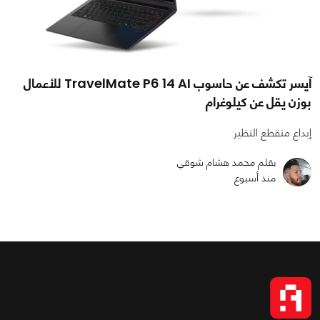
آيسر تكشف عن حاسوب TravelMate P6 14 AI للأعمال
بوزن يقل عن كيلوغرام
إبداع منقطع النظير
بقلم محمد هشام شوقي
منذ أسبوع