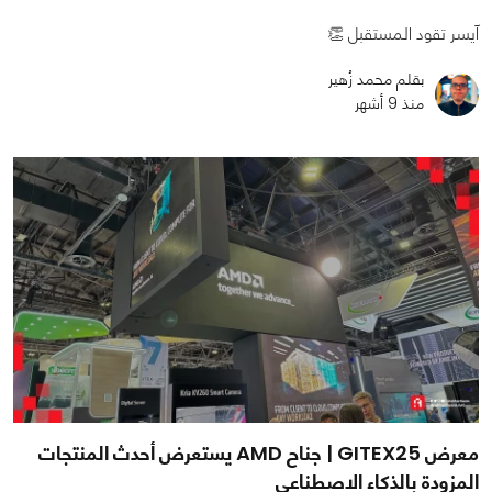
آيسر تقود المستقبل 👏
بقلم محمد زُهير
منذ 9 أشهر
معرض GITEX25 | جناح AMD يستعرض أحدث المنتجات
المزودة بالذكاء الاصطناعي