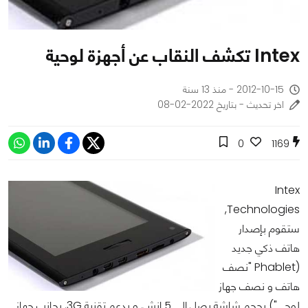
Intex تكشف النقاب عن أجهزة لوحية
2012-10-15 - منذ 13 سنة
اخر تحديث - بتاريخ 2022-02-08
0
1169
Intex
Technologies,
ستقوم بإصدار
هاتف ذكي جديد
(Phablet "نصف
هاتف و نصف جهاز
لوحي") بحجم شاشة يصل إلى 5 إنش, و بدعم تقنية 3G, بجانب جهاز