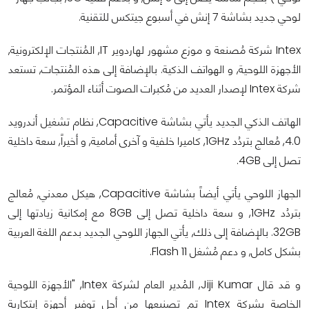
لوحي جديد بشاشة 7 إنش في أسبوع جيتكس للتقنية.
Intex شركة مُصنعة و موزع مشهور لهاردوير IT, المُنتجات الإلكترونية,
الأجهزة اللوحية, و الهواتف الذكية. بالإضافة إلى هذه المُنتجات, تستعد
شركة Intex لإصدار العديد من مُكبرات الصوت أثناء المؤتمر.
الهاتف الذكي الجديد يأتي بشاشة Capacitive, نظام تشغيل أندرويد
4.0, مُعالج بتردُد 1GHz, كاميرا خلفية و آخرى أمامية, و أخيراً, سعة داخلية
تصل إلى 4GB.
الجهاز اللوحي يأتي أيضاً بشاشة Capacitive, هيكل معدني, مُعالج
بتردُد 1GHz, و سعة داخلية تصل إلى 8GB مع إمكانية زيادتها إلى
32GB. بالإضافة إلى ذلك, يأتي الجهاز اللوحي الجديد بدعم اللغة العربية
بشكل كامل, و دعم مُشغل Flash 11.
و قد قال Jiji Kumar, المُدير العام لشركة Intex, "الأجهزة اللوحية
الخاصة بشركة Intex تم تصنيعها من أجل توفير أجهزة إبتكارية