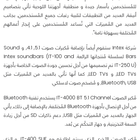
للمُستخدمين بأسعار جيدة و منطقية. أجهزتنا اللوحية تأتي بتصاميم
أنيقة, العديد من التطبيقات لتلبية رغبات جميع المُستخدمين, بجانب
العديد من المُميزات التي تُساعد المُستخدمين على إنجاز أعمالهم
المُختلفة بسهولة تامة".
شركة Intex ستقوم أيضاً بإضافة مُكبرات صوت 5.1, 4.1, و Sound
Bars لسلسلة مُنتجاتها الرائعة. Intex soundbars (IT-100 and
IT-250 U) تم تصميمها من أجل تحسين جودة الصوت الخاصة بأجهزة
LED TVs, و LED TVs, كما أنها تأتي بالعديد من المُميزات مثل
Bluetooth, USB, و مُضخم صوت لاسلكي.
مُكبر الصوت IT-4000 BT 5.1 Channel يستخدم تقنية Bluetooth
من أجل الإتصال بأجهزة Bluetooth المُختلفة, بالإضافة إلى ذلك, يأتي
الجهاز بالعديد من المُميزات مثل USB, دعم ذاكرات SD من أجل زيادة
السعة التخزينية, و جهاز التحكُم عن بُعد.
مُكبر الصوت الآخرى الذي سيتم إطلاقه هو IT-400 SUF, و الذي