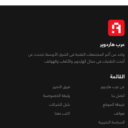
عرب هاردوير
واحد من أكبر المجتمعات التقنية فى الشرق الأوسط تتحدث عن
أحدث التقنيات فى مجال الهاردوير والألعاب والهواتف
القائمة
عن عرب هاردوير
فريق التحرير
اتصل بنا
وثيقة الخصوصية
خريطة الموقع
دليل الشركات
هواتف
اكتب معنا
السياسة التحريرية