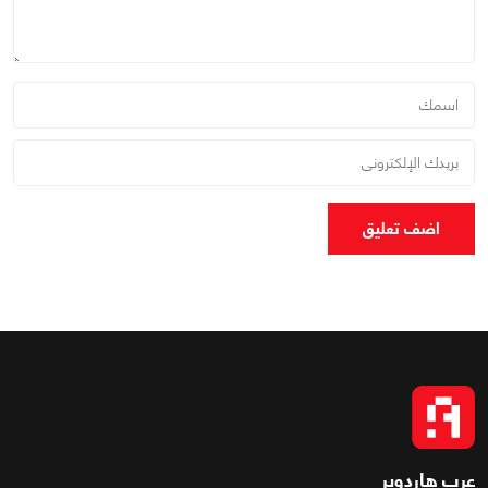
اضف تعليق
عرب هاردوير