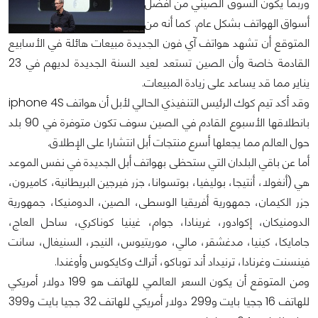
وربما يكون السوق الصيني من أفضل
أسواق الهواتف بشكل عام. كما أنه من
المتوقع أن تشهد هواتف آي فون الجديدة مبيعات هائلة في الأسابيع
القادمة خاصة وأن الصين تستعد لعيد السنة الجديدة لديهم في 23
يناير مما قد يساعد على زيادة المبيعات.
وقد أكد تيم كوك الرئيس التنفيذي الحالي لأبل أن هواتف iphone 4S
بانطلاقها الأسبوع القادم في الصين سوف تكون متوفرة في 90 بلد
حول العالم مما يجعلها أسرع منتجات أبل انتشارا على الإطلاق.
أما عن باقي البلدان التي ستحظى بهواتف أبل الجديدة في نفس الموعد
هي (أنغولا، أنتيجا، بوليفيا، بوتسوانا، جزر فيرجين البريطانية، كاميرون،
جزر الكيمان، جمهورية أفريقيا الوسطى، الصين، الدومنيكا، جمهورية
الدومنيكان، إكوادور، غرينادا، جوام، غينيا كوناكري، ساحل العاج،
جامايكا، كينيا، مدغشقر، مالي، موريتيوس، النيجر، السنيغال، سانت
فينسنت وغرنادا، ترنيداد أند توباكو، أتراك وكايكوس وأوغندا.
ومن المتوقع أن يكون السعر العالمي للهاتف هو 199 دولار أمريكي
للهاتف 16 ججيا بايت و299 دولار أمريكي للهاتف 32 ججيا بايت و399