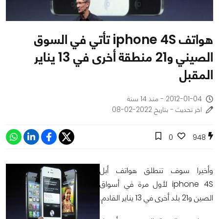
هواتف iphone 4S تأتي في السوق
الصيني و21 منطقة أخرى في 13 يناير
المقبل
2012-01-04 - منذ 14 سنة
اخر تحديث - بتاريخ 2022-02-08
0
948
وأخيرا سوف تنطلق هواتف أبل
iphone 4S لأول مرة في أسواق
الصين و21 بلد أخرى في 13 يناير القادم.