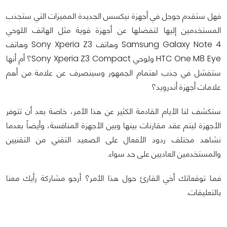
فهل ستقدم جوجل في أجهزة نيكسس الجديدة المميزات التي ستجذب
المستخدمين إليها لتفضلها عن أجهزة قوية مثل الهاتف اللوحي
Samsung Galaxy Note 4 وهاتف Sony Xperia Z3 وهاتف
HTC One M8 Eye ولوحي Sony Xperia Z3 Compact؟ أم أنها
ستفشل في جذب اهتمام الجمهور وسينصرف عن علامة من أهم
علامات أجهزة أندرويد؟
ستكشف لنا الأيام القادمة الكثير عن هذا الأمر، خاصة بعد أن تتوفر
الأجهزة ليتم عقد مقارنات بينها وبين الأجهزة المنافسة، وأيضاً بعدما
نشاهد مختلف ردود الأفعال على الصعيد التقني من التقنيين
والمستخدمين العاديين على حد سواء.
فما توقعاتك أخي القارئ حول هذا الأمر؟ أرجو مشاركة رأيك معنا
بالتعليقات.