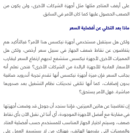
على أرفف المتاجر مثلها مثل أجهزة الشركات الأخرى، ولن يكون من
الصعب الحصول عليها كما كان الأمر في السابق.
ماذا بعد التخلي عن أفضلية السعر
ولكن هل سيتقبل مستخدمي أجهزة نيكسس هذا الأمر؟ فبالتأكيد هم
يتغاضون عن نقاط ضعف الجهاز في سبيل سعر أرخص، ولكن هل
المميزات الأخرى لأجهزة نيكسس ستشفع لديهم ارتفاع السعر ليقارب
الأسعار العادية للأجهزة الرائدة من الشركات الأخرى؟ فنحن نعلم أنه
بجانب السعر فإن ميزة أجهزة نيكسس أنها تقدم تجربة أندرويد صافية
بدون إضافات، كما أنها تتلقى تحديثات نظام التشغيل بعد صدورها
مباشرة.. فهل الأمر يستحق؟
إن تغاضينا عن هاتين الميزتين، فإننا سنجد أن جوجل قد وضعت أجهزتها
في مقارنة مع أفضل الأجهزة الموجودة، أي أننا لن نقبل الآن بأي نقاط
ضعف، وسيتم اختيار الجهاز المناسب للمستخدم حسب أفضلية العتاد
والمميزات التي يقدمها الهاتف، فهناك من لا يستسيغ العمل على