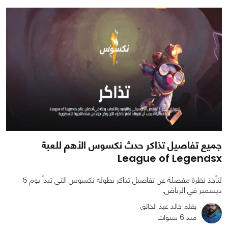
0
0
3494
جميع تفاصيل تذاكر حدث نكسوس الأهم للعبة
League of Legendsx
لنأخذ نظرة مفصلة عن تفاصيل تذاكر بطولة نكسوس التي تبدأ يوم 5
ديسمبر في الرياض.
بقلم خالد عبد الخالق
منذ 6 سنوات