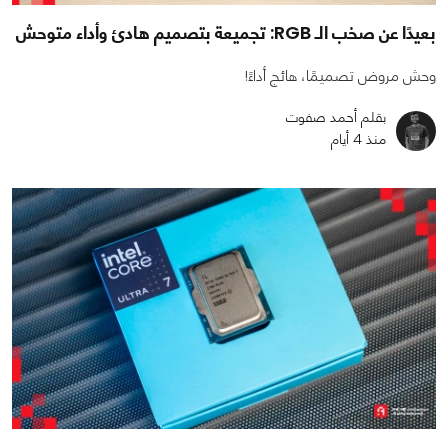
بعيدًا عن صخب الـ RGB: تجميعة بتصميم هادئ وأداء متوحش
وحش مروض تصميمًا، هائج أداءً!
بقلم أحمد صفوت
منذ 4 أيام