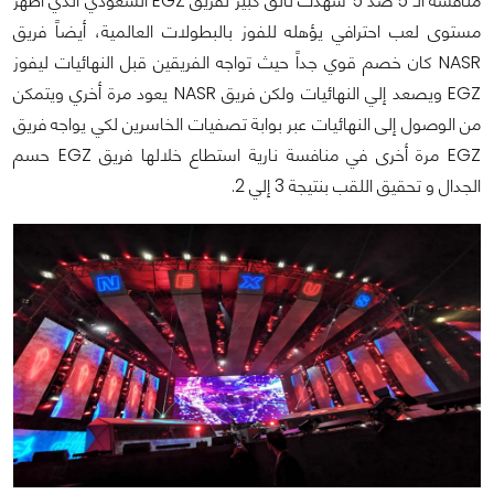
منافسة الـ 5 ضد 5 شهدت تألق كبير لفريق EGZ السعودي الذي أظهر
مستوى لعب احترافي يؤهله للفوز بالبطولات العالمية، أيضاً فريق
NASR كان خصم قوي جداً حيث تواجه الفريقين قبل النهائيات ليفوز
EGZ ويصعد إلي النهائيات ولكن فريق NASR يعود مرة أخري ويتمكن
من الوصول إلى النهائيات عبر بوابة تصفيات الخاسرين لكي يواجه فريق
EGZ مرة أخرى في منافسة نارية استطاع خلالها فريق EGZ حسم
الجدال و تحقيق اللقب بنتيجة 3 إلي 2.