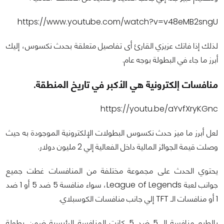
https://www.youtube.com/watch?v=v48eMB2sngU
لذلك إذا فاتك عزيزي القارئ أى تفاصيل متعلقة بحدث نكسوس، إليك
أبرز ما جاء في البطولة بوجه عام.
منافسات إلكترونية هي الأكبر في تاريخ المنطقة.
https://youtu.be/aYvfXryKGnc
لعل أبرز ما ميز حدث نكسوس البطولات الإلكترونية الموجودة به حيث
وصلت قيمة الجوائز المالية داخل الفعالية إلي 2 مليون دولار.
يحتوي الحدث على مجموعة مختلفة من المنافسات غطت جميع
جوانب لعبة League of Legends، سواء منافسة 5 ضد 5 أو 1 ضد
1 أو منافسات الـ TFT إلي جانب منافسات الكوسبلاي.
بالطبع منافسة الـ 5 ضد 5 كانت المنافسة الرئيسية ضمن بطولة