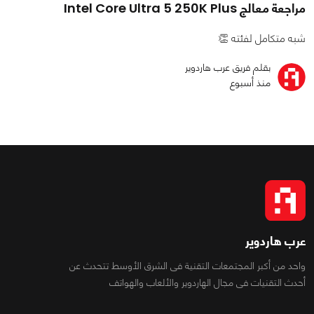
مراجعة معالج Intel Core Ultra 5 250K Plus
شبه متكامل لفئته 👏
بقلم فريق عرب هاردوير
منذ أسبوع
عرب هاردوير
واحد من أكبر المجتمعات التقنية فى الشرق الأوسط تتحدث عن
أحدث التقنيات فى مجال الهاردوير والألعاب والهواتف