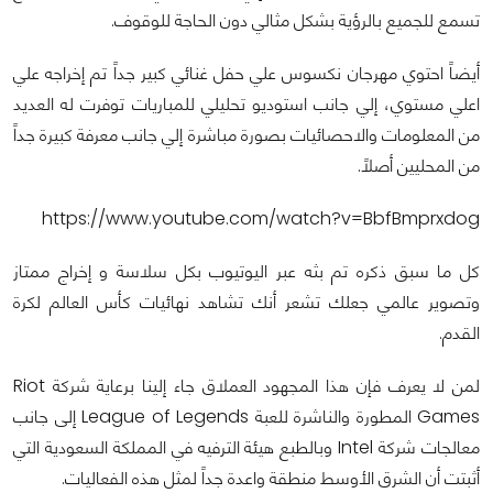
تسمع للجميع بالرؤية بشكل مثالي دون الحاجة للوقوف.
أيضاً احتوي مهرجان نكسوس علي حفل غنائي كبير جداً تم إخراجه علي
اعلي مستوي، إلي جانب استوديو تحليلي للمباريات توفرت له العديد
من المعلومات والاحصائيات بصورة مباشرة إلي جانب معرفة كبيرة جداً
من المحليين أصلاً.
https://www.youtube.com/watch?v=BbfBmprxdog
كل ما سبق ذكره تم بثه عبر اليوتيوب بكل سلاسة و إخراج ممتاز
وتصوير عالمي جعلك تشعر أنك تشاهد نهائيات كأس العالم لكرة
القدم.
لمن لا يعرف فإن هذا المجهود العملاق جاء إلينا برعاية شركة Riot
Games المطورة والناشرة للعبة League of Legends إلى جانب
معالجات شركة Intel وبالطبع هيئة الترفيه في المملكة السعودية التي
أثبتت أن الشرق الأوسط منطقة واعدة جداً لمثل هذه الفعاليات.