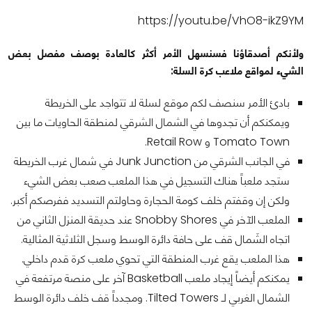
https://youtu.be/VhO8-ikZ9YM
ولأنكم أصدقاؤنا فسنسهل الأمر أكثر كالعادة بوصف مفصل بعض
الشيء لمواقع ملاعب كرة السلة:
بادئ الأمر سنصف لكم موقع لسلة لا تتواجد على الخريطة
ويمكنكم أن تجدوها في الشمال الشرقي لمنطقة الحاويات ما بين
Tomato Town و Retail Row.
في الجانب الشرقي من Junk Junction في شمال غرب الخريطة
ستجد ملعباً هناك التسجيل في هذا الملعب صعب بعض الشيء
ولكن إن وقفتم خلف كومة الحجارة وحاولتم التسديد ففرصكم أكبر.
الملعب الآخر في Snobby Shores عند حديقة المنزل الثاني من
اتجاه الشَمال قف على حافة دائرة الوسط وسجل الثلاثية المثالية.
هذا الملعب يقع غرب المنطقة التي تحوي ملعب كرة قدم داخلي.
يمكنكم أيضاً إيجاد ملعب Basketball آخر على منصة مرتفعة في
الشمال الغربي لـ Tilted Towers. ومجدداً قف خلف دائرة الوسط