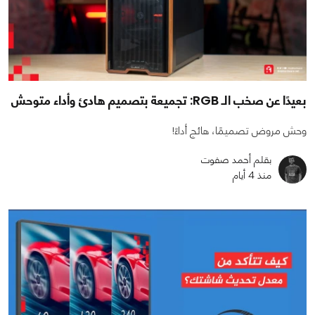
بعيدًا عن صخب الـ RGB: تجميعة بتصميم هادئ وأداء متوحش
وحش مروض تصميمًا، هائج أداءً!
بقلم أحمد صفوت
منذ 4 أيام