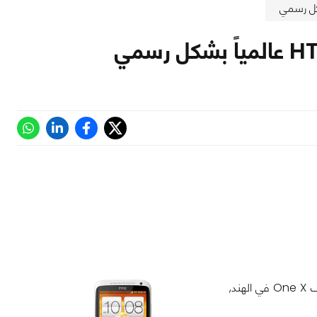
بعد مرور أقل من أسبوع على إصدار شركة HTC لترقية Android 4.1 Jelly Bean لهاتف One X في الهند,