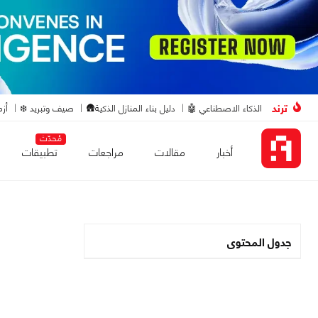
ترند
الذكاء الاصطناعي 🤖
دليل بناء المنازل الذكية🛖
صيف وتبريد ❄️
أزم
مُحدّث
أخبار
مقالات
مراجعات
تطبيقات
جدول المحتوى