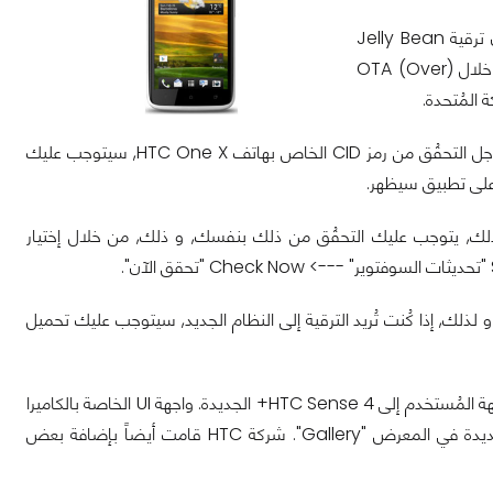
وفقاً لموقع HTCSource, أعلن العديد من مُمتلكي هاتف HTC One X حول العالم أن ترقية Jelly Bean
أصبحت مُتوفرة للتحميل. حتى الآن, تم التأكيد على أن الترقية الجديدة يُمكن تحميلها من خلال (OTA (Over
موقع HTCSource قال أيضاً أن ترقية وصلت إلى أجهزة CID_038 و CID_044. من أجل التحقُق من رمز CID الخاص بهاتف HTC One X, سيتوجب عليك
الترقية, و لذلك, يتوجب عليك التحقُق من ذلك بنفسك, و ذلك, من خلال إختيار
 تقوم حالياً بإصدار ملف صغير قبل إصدار ترقية Jelly Bean الكبيرة, و لذلك, إذا كُنت تُريد الترقية إلى النظام الجديد, سيتوجب عليك تحميل
بجانب ترقية الهاتف إلى نظام Android 4.1.1 Jelly Bean, تقوم الترقية أيضاً بتحديث واجهة المُستخدم إلى HTC Sense 4+ الجديدة. واجهة UI الخاصة بالكاميرا
تم تحسينها أيضاً من أجل توفير أداء أفضل, كما أنه يوجد طريقة عرض Event/Map جديدة في المعرض "Gallery". شركة HTC قامت أيضاً بإضافة بعض