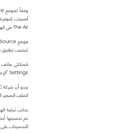
The Air في الهند, الأرجنتين, روسيا, جمهورية الدومينيكان, بيرو, البرازيل, سيريلانكا, و المملكة المُتحدة.
تنصيب تطبيق من متجر Google Play, و بعدها, لن تحتاج سوى البحث 
Settings "الإعدادات" ---> About Phone "حول الهاتف" ---> Software Updates "تحديثات السوفتوير" ---> Check Now "تحقق الآن".
الملف الصغير الذي 
التحسينات على إ