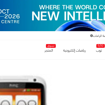
ة الرامات🔴
5/10
تسوق
توب
رياضات إلكترونية
المتجر