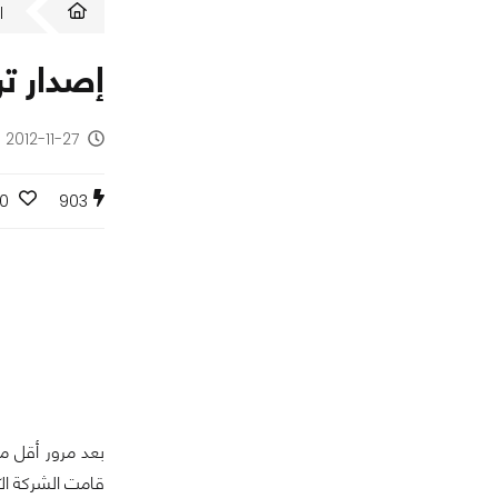
ا
إصدار ترقية Jelly bean لهاتف C One X
2012-11-27 - منذ 13 سنة
0
903
قامت الشركة الآ