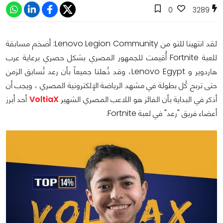
0
3289
لقد انتهينا للتو من Lenovo Legion Community: أضخم مسابقة
للعبة Fortnite أُقيمت للجمهور المصري بشكل حصري برعاية عرب
هاردوير و Lenovo Egypt، وقد ذُهلنا جميعاً بأن رعد تُسابق الزمن
حتى تربح كُل بطولة في مشهد الرياضة الإلكترونية المصري ، ويجب أن
أذكر في البداية بأن الفائز هو اللاعب المصري الشهير
VoltiaX
أحد أبرز
أعضاء فريق "رعد" في لعبة Fortnite.