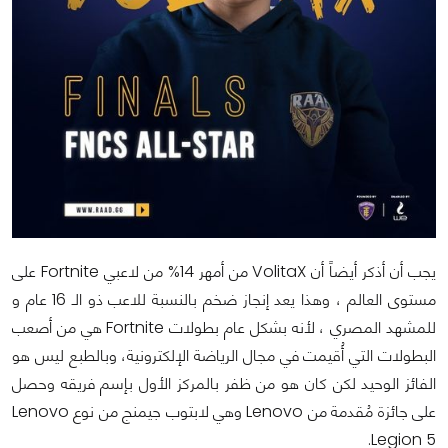
يجب أن أذكر أيضاً أن VolitaX من أمهر 14% من لاعبي Fortnite على
مستوى العالم ، وهذا يعد إنجاز ضخم بالنسبة للاعب ذو الـ 16 عام و
للمشهد المصري ، لأنه بشكل عام بطولات Fortnite هي من أصعب
البطولات التي أُقيمت في مجال الرياضة الإلكترونية، وبالطبع ليس هو
الفائز الوحيد لكن كان هو من ظفر بالمركز الأول بإسم فريقه وحصل
على جائزة مُقدمة من Lenovo وهي لابتوب جيمنج من نوع Lenovo
Legion 5.