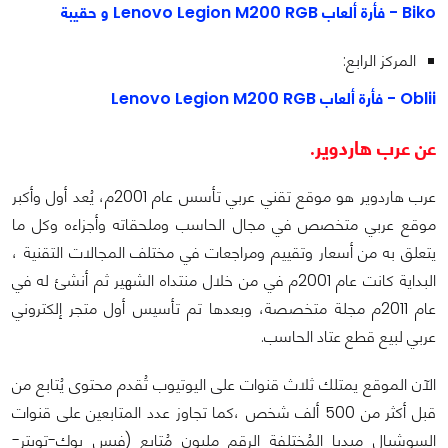
Biko - فأرة ألعاب Lenovo Legion M200 RGB و حقيبة
المركز الرابع:
Oblii - فأرة ألعاب Lenovo Legion M200 RGB
عن عرب هاردوير.
عرب هاردوير هو موقع تقني عربي تأسس عام 2001م، يُعد أول وأكبر
موقع عربي متخصص في مجال الحاسب وملحقاته وأجزاءه وكل ما
يتعلق به من أسعار وتقييم ومراجعات في مختلف المجالات التقنية ،
البداية كانت عام 2001م في من خلال منتداه الشهير ثم أنشئ له في
عام 2011م مجلة متخصصة، وبعدها تم تأسيس أول متجر إلكتروني
عربي لبيع قطع عتاد الحاسب.
الآن الموقع يمتلك ثلاث قنوات على اليوتيوب تُقدم محتوى يُتابع من
قبل أكثر من 500 ألف شخص ،كما تجاوز عدد المتابعين على قنوات
السوشيال ميديا المُختلفة الرقم مليون مُتابع (فيس بوك-تويتر-