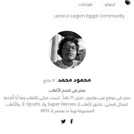
لينوفو
فورتنايت
Lenovo Legion Egypt Community
محمود محمد
8 متابع
محرر في قسم الألعاب
محرر في موقع عرب هاردوير. عمري 17 عاماً، كرست حياتي للألعاب وها أنا أتخذها
كمجال لعملي.. عاشق لألعاب الـ Super Heroes والـ E-Sports، والألعاب
المصبوغة نوعاً ما بعنصر الـ RPG.