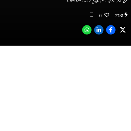
اخر تحديث - بتاريخ 2022-02-08
0
2781
جدول المحتوى
جوائز Lenovo Egypt Community ضخمة!
بداية مرحلة التسجيل!
سجل الآن لليوم الأول من التصفيات من هنا
أو، سجل لليوم الثاني من التصفيات من هنا
نظام المسابقة ومواعيد التصفيات!
النهائيات!