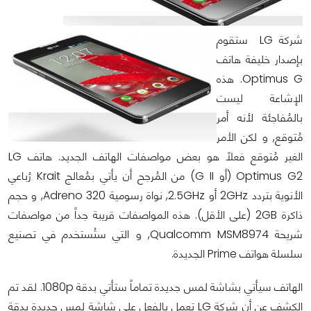
شركة LG ستقوم
بإصدار خليفة هاتف
Optimus G. هذه
الإشاعة ليست
بالمُفاجئة لأنه أمر
مُتوقع, و لكن الأمر
الغير مُتوقع فعلاً هو بعض مواصفات الهاتف الجديد. هاتف LG
Optimus G2 (أو G II) من المُرجح أن يأتي بمُعالج Krait رُباعي
الأنوية بتردد 2GHz أو 2.5GHz, نواة رسومية Adreno 320, و حجم
ذاكرة 2GB (على الأقل). هذه المواصفات قريبة جداً من مواصفات
شريحة Qualcomm MSM8974, و التي ستُستخدم في تصنيع
سلسلة هواتف Prime الجديدة.
الهاتف سيأتي بشاشة لمس جديدة تماماً ستأتي بدقة 1080p. لقد تم
الكشف عن أن شركة LG تعمل بالفعل على شاشة لمس جديدة بدقة