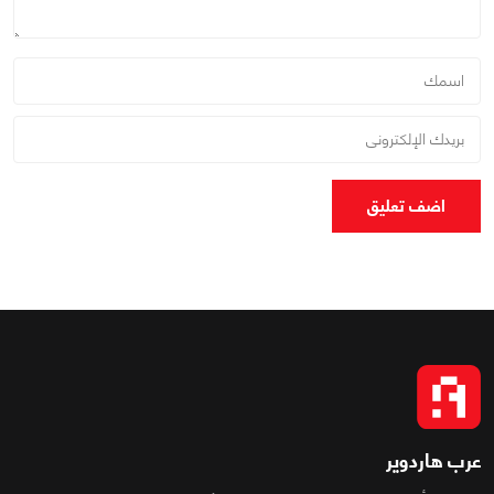
اضف تعليق
عرب هاردوير