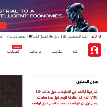
ترند
الذكاء الاصطناعي 🤖
دليل بناء المنازل الذكية🛖
صيف وتبريد ❄️
أزم
مُحدّث
أخبار
مقالات
مراجعات
تطبيقات
جدول المحتوى
شاركونا آرائكم في التعليقات حول هاتف LG
V30 الذي تم اطلاقة اليوم قبل عدة ساعات.
وهل تري ان الهاتف قد يعد منافس قوي لهاتف