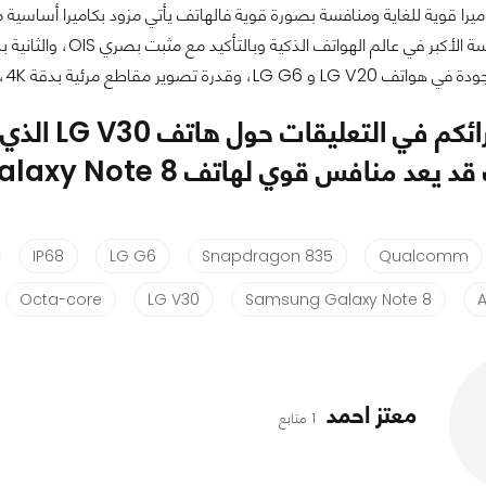
طع مرئية بدقة 4K، كاميرا امامية بدقة بسيطة وهي 5 ميجا بيكسل.
رائكم في التعليقات حول هاتف
LG V30
الذي 
ف قد يعد منافس قوي لهاتف
alaxy Note 8
IP68
LG G6
Snapdragon 835
Qualcomm
Octa-core
LG V30
Samsung Galaxy Note 8
معتز احمد
1 متابع