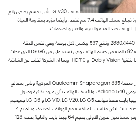
هاتف LG V30 يأتي بجسم زجاجي رائع
وطار معدني ومزود بطبقة حماية Corning Gorilla Glass 5، والهاتف نحيف بصورة كبيرة فيبلغ سمك الهاتف 7.4 مم فقط، وأيضا مزود بمقاومة المياة
هاتف LG V30 يأتي بشاشة متطورة للغاية وهي بقياس 6.0 بوصة من نوع P-OLED بدقة 2880x1440 وتنتج 537 بيكسل لكل بوصة وهي نفس الدقة
المستخدمة في هاتف LG G6 الذي تم اطلاقة في بداية العام الحالي، وتغطى الشاشة نسبة 82 بالمئة من جسم الهاتف وهي نسبة اعلى من LG G6 الذي غطت
شاشاته نسبة 78 بالمئة فقط وهذا يعنى حواف اقل في هاتف LG V30، الشاشة تأتى أيضا بتقنية Dobly Vision و HDR10، وبما ان الشركة تخلت عن الشاشة
هاتف LG V30 يأتي بأحدث واقوي منصة مركزية متوفرة حاليا في عالم الهواتف الذكية وهى منصة Qualcomm Snapdragon 835 المركزية وتأتى بمعالج
Octa-Core بأربع انواية بتردد 2.45GHz و اربع انواية بتردد اقل وهم 1.9GHz، ومعالج رسومي Adreno 540، وللأسف الهاتف يأتي مزود بذاكرة وصول
عشوائية بحجم 4 جيجا بايت وهو امر محبط بعض الشيء لان الشركة مستمرة في وضع 4 جيجا بايت فقط فهاتف LG V10, LG V20, LG G5 و LG G6 جميعهم
كان مزود بذاكرة وصول عشوائية بحجم 4 جيجا بايت فكان يجب على الشركة الانتقال الى 6 جيجا بايت ليكن مناسب للمنافسة مع الهواتف الجديدة، وبالطبع 4
جيجا بايت كافيين للكثير من المستخدمين ولكن هناك البعض يتطلع دوما للأكثر، الهاتف يتوفر بمساحتين تخزين الأولى بحجم 64 جيجا بايت والثانية بحجم 128