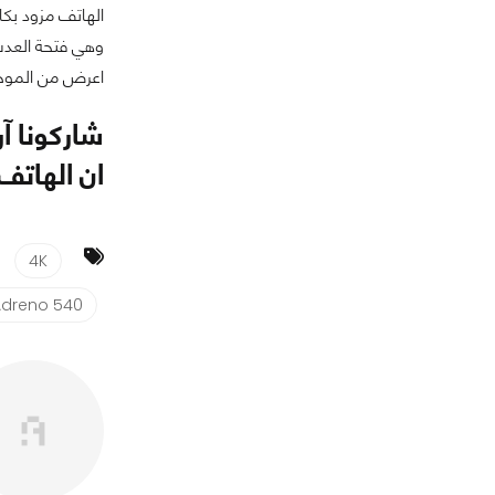
اعرض من الموجودة في هواتف LG V20 و LG G6، وقدرة تصوير مقا
شاركونا آ
ان الهات
4K
Adreno 540