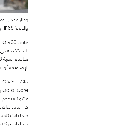
والاتربة IP68، و MIL-STD-810G المعتادة في هواتف LG الأخيرة وهي تزيد من قوي تحمل الهاتف ضد المياه والاتربة والغبار والصدمات.
الإضافية فأنها بالتأكيد ا
جيجا بايت وكلاهما قاب