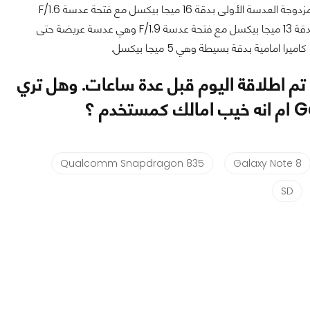
الهاتف مزود بكاميرا قوية للغاية ومنافسة بصورة قوية فالهاتف يأتي مزود بكاميرا أساسية مزدوجة العدسة الأولى بدقة 16 ميجا بيكسل مع فتحة عدسة F/1.6
وهي فتحة العدسة الأكبر في عالم الهواتف الذكية وبالتأكيد مع مثبت بصري OIS، والثانية بدقة 13 ميجا بيكسل مع فتحة عدسة F/1.9 وهي عدسة عريضة حتى
تم اطلاقة اليوم قبل عدة ساعات. وهل تري
G
ام انه خيب امالك كمستخدم ؟
Qualcomm Snapdragon 835
Galaxy Note 8
SD