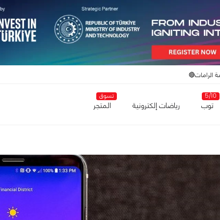
ة الرامات🔴
5/10
تسوق
توب
رياضات إلكترونية
المتجر