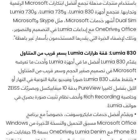
باستخدام منتجات مذهلة تجمع أفضل ابتكارات Microsoft الرقمية
وتجاربها. فتجمع أجهزة Lumia 830، وLumia 735، وLumia 730
Dual Sim أشهر خدمات Microsoft، مثل Skype وMicrosoft
Office وOneDrive مع إبداعات Lumia في التصميم والتصوير،
وذلك لإضفاء الخبرة التي يقدرها المستخدمون بأسعار غير باهظة".
Lumia 830: قمّة طرازات Lumia بسعرٍ قريب من المتناول
يقدّم Lumia 830 أفضل ما في أجهزة Lumia وأحدث ما تعرضه
Microsoft في تصميم صغير الحجم وسعر قريب من المتناول.
• يلتقط هاتف Lumia 830 صوراً وفيديو عالية النوعية في النهار أو
الليل بفضل كاميرا PureView بدقة 10 ميغابيكسل وبصريّات ZEISS
وخاصية Rich Recording وأنحف نظام تثبيت صورة بصري في
هواتف Lumia.
• ويقدّم أفضل خدمات مايكروسوفت، خصوصاً مع برنامج
Microsoft Office مسبق التحميل والنسخة الأخيرة من Windows
Phone 8.1 مع Lumia Denim وOneDrive بسعة 15 جيغابايت من