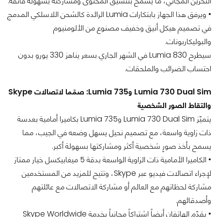
التخزين المجاني، ما يسمح بتنسيق المحتوى ومشاركته بسهولة فائقة.
• ويرفق هذا الجهاز بابتكارات Lumia الرائدة كالشحن اللاسلكي المدمج
في تصميم هيكل أنيق وخفيف مصنوع من الألومنيوم
والبوليكاربونات.
سيطرح Lumia 830 في الشهر الجاري بسعر يناهز 330 يورو بدون
احتساب الضرائب والملحقات.
Lumia 730 Dual Sim وLumia 735: صمّما لاتصالات Skype
والتقاط الصور الشخصية
يتميّز Lumia 730 Dual Sim وLumia 735 بكاميرا أمامية بعدسة
ذات زاوية واسعة، مع تصميم نحيل يسهل وضعه في الجيب، مما
يسمح بأخذ صورٍ شخصية أكثر ومشاركتها بسهولة أكبر.
• الكاميرا الأمامية ذات الزاوية الواسعة بدقة 5 ميغابيكسل خيار ممتاز
لإجراء اتصالات فيديو عبر Skype، وتتيح للمزيد من المستخدمين
مشاركة لحظاتهم مع العالم أو مشاركة الاتصالات مع عائلتهم
وأصدقائهم.
• يقدّم الهاتفان أيضاً اشتراكاً مجانياً بخدمة Skype Worldwide