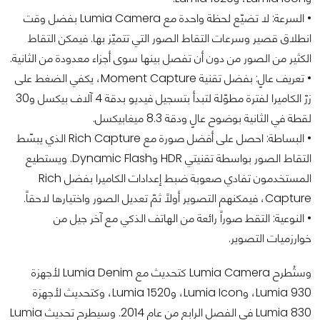
• السرعة: لا تضيّع لحظة واحدة مع Lumia Camera بفضل وقت
انطلاق قصير وسرعات التقاط الصور التي تتميّز بها. فيمكن التقاط
الكثير من الصور من دون أن تفصل بينها سوى أجزاء معدودة من الثانية.
• تعريف عالٍ: بفضل تقنية Moment Capture، يكفي الضغط على
زرّ الكاميرا لفترة مطوّلة لتبدأ بتسجيل فيديو بدقة 4 آلاف بيكسل و30
لقطة في الثانية بوضوح عالٍ ودقة 8.3 ميغابيكسل.
• البساطة: احصل على أفضل صورة مع Rich Capture الذي يبسّط
التقاط الصور بواسطة تقنيتي HDR وDynamic Flash. ويستطيع
المستخدمون تفادي صعوبة ضبط إعدادات الكاميرا بفضل Rich
Capture، فيمكنهم التصوير أولاً ثمّ تعديل الصور واختيارها لاحقاً.
• النوعية: التقط صوراً رائعة من الهاتف الذكي مع آخر جيل من
خوارزميات التصوير.
وستُطرح Lumia Camera كتحديث مع Lumia Denim لأجهزة
Lumia 930، وLumia Icon، وLumia 1520، وكتحديث لأجهزة
Lumia 830 في الفصل الرابع من عام 2014. وسيطرح تحديث Lumia