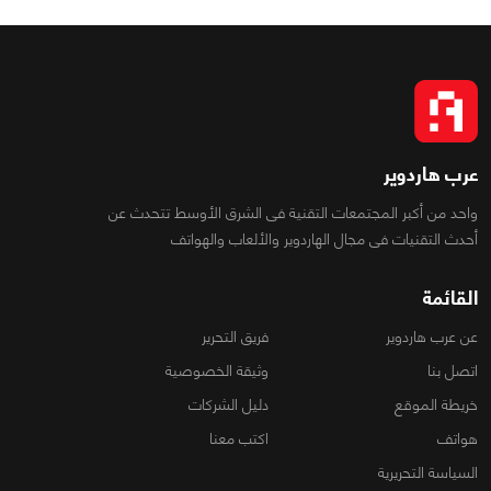
عرب هاردوير
واحد من أكبر المجتمعات التقنية فى الشرق الأوسط تتحدث عن
أحدث التقنيات فى مجال الهاردوير والألعاب والهواتف
القائمة
عن عرب هاردوير
فريق التحرير
اتصل بنا
وثيقة الخصوصية
خريطة الموقع
دليل الشركات
هواتف
اكتب معنا
السياسة التحريرية