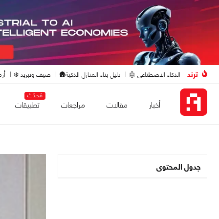
ترند
الذكاء الاصطناعي 🤖
دليل بناء المنازل الذكية🛖
صيف وتبريد ❄️
أزم
مُحدّث
أخبار
مقالات
مراجعات
تطبيقات
جدول المحتوى