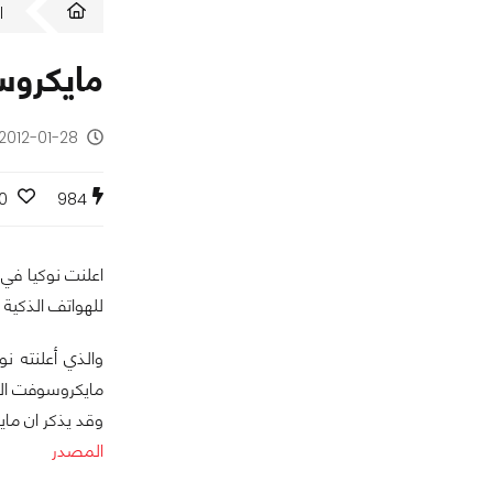
ا
مايكروسوفت دفعت لن
2012-01-28 - منذ 14 سنة
0
984
للهواتف الذكية "
والذي أعلنته نو
مايكروسوفت الذ
وقد يذكر ان ماي
المصدر