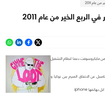
للربع الاخير من العام الماضي عن تلقيها 250 مليون دولار من مايكروسوفت دعما لنظام التشغيل
فاصيل عن الاتفاق المبرم بين نوكيا و
فها iphone.