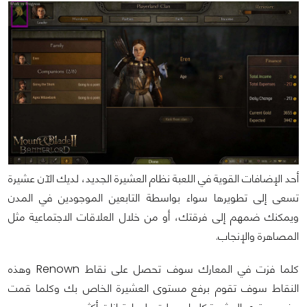
أحد الإضافات القوية في اللعبة نظام العشيرة الجديد، لديك الآن عشيرة
تسعى إلى تطويرها سواء بواسطة التابعين الموجودين في المدن
ويمكنك ضمهم إلى فرقتك، أو من خلال العلاقات الاجتماعية مثل
المصاهرة والإنجاب.
كلما فزت في المعارك سوف تحصل على نقاط Renown وهذه
النقاط سوف تقوم برفع مستوى العشيرة الخاص بك وكلما قمت