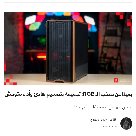
بعيدًا عن صخب الـ RGB: تجميعة بتصميم هادئ وأداء متوحش
وحش مروض تصميمًا، هائج أداءً!
بقلم أحمد صفوت
منذ يومين