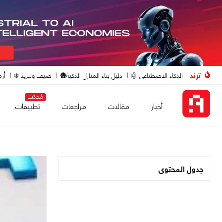
ترند
الذكاء الاصطناعي 🤖
دليل بناء المنازل الذكية🛖
صيف وتبريد ❄️
أزم
مُحدّث
أخبار
مقالات
مراجعات
تطبيقات
جدول المحتوى