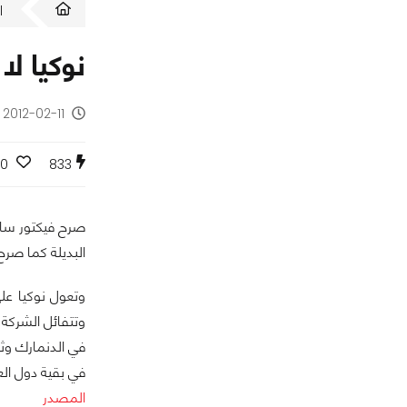
ا
نوكيا ل
2012-02-11 - منذ 14 سنة
0
833
صرح فيكتور ساي
البديلة كما صرح
وتعول نوكيا ع
في الدنمارك وث
في بقية دول الع
المصدر