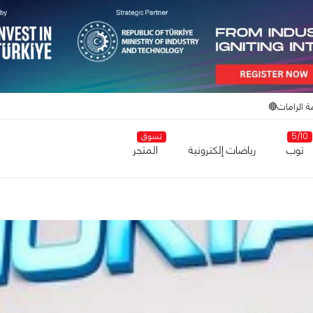
ة الرامات🔴
5/10
تسوق
توب
رياضات إلكترونية
المتجر