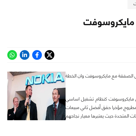
ع مايكروسوفت
شل الصفقة مع مايكروسوفت وان الخطة
يل مايكروسوفت كنظام تشغيل اساسي
الشركة بمبيعاتها حتى الان فقد صرحت الشركة الفينلاندية ان نوكيا Lumia800 المطروح مؤخرا حقق أفضل ثاني مبيعات
ت المتحدة حيث يعتبرها معيار نجاحهم