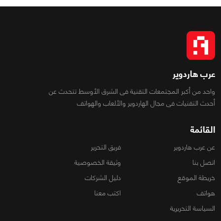
عرب هاردوير
واحد من أكبر المجتمعات التقنية فى الشرق الأوسط تتحدث عن
أحدث التقنيات فى مجال الهاردوير والألعاب والهواتف
القائمة
عن عرب هاردوير
فريق التحرير
اتصل بنا
وثيقة الخصوصية
خريطة الموقع
دليل الشركات
هواتف
اكتب معنا
السياسة التحريرية