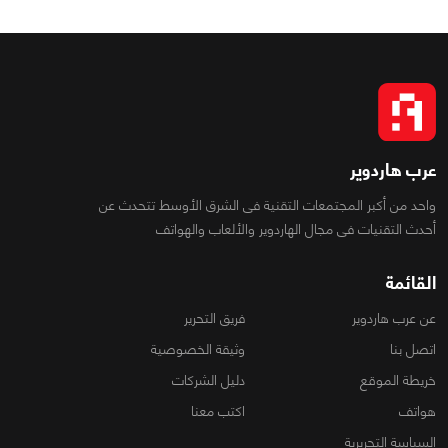
عرب هاردوير
واحد من أكبر المجتمعات التقنية فى الشرق الأوسط تتحدث عن
أحدث التقنيات فى مجال الهاردوير والألعاب والهواتف
القائمة
عن عرب هاردوير
فريق التحرير
اتصل بنا
وثيقة الخصوصية
خريطة الموقع
دليل الشركات
هواتف
اكتب معنا
السياسة التحريرية