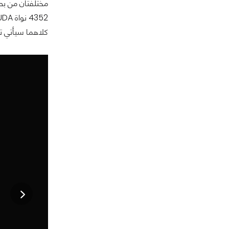
مختلفتان من بطاقة RTX 3080 : أحدهما بسعة 10 جيجابايت
كلاهما سيأتي تحت نفس اللقب RTX 3080