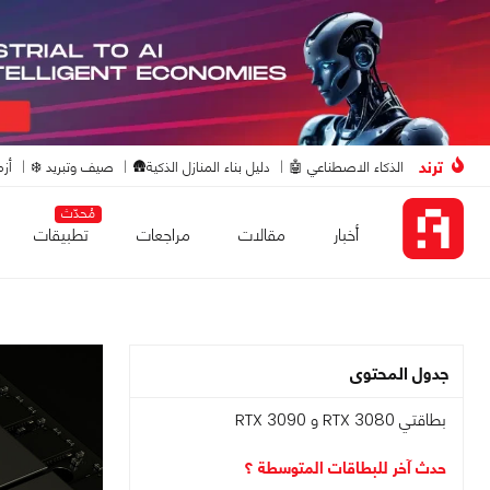
ترند
الذكاء الاصطناعي 🤖
دليل بناء المنازل الذكية🛖
صيف وتبريد ❄️
أزم
مُحدّث
أخبار
مقالات
مراجعات
تطبيقات
جدول المحتوى
بطاقتي RTX 3080 و RTX 3090
حدث آخر للبطاقات المتوسطة ؟