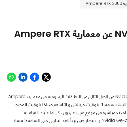
تعرف على الموعد الخاص بإعلان شركة NVIDIA عن معمارية Ampere RTX
بعد أسابيع من التسريبات والأخبار من هنا وهناك ، اليوم هو اليوم الذي ستعلن فيه شركة Nvidia عن الجيل التالي من البطاقات الرسومية من معمارية Ampere
ك . من المقرر عقد حدث GeForce الخاص في الساعة السادسة مساءً بتوقيت جرينتش و التاسعة صباحًا بتوقيت المحيط
دته مباشرة من موقع عرب هاردوير . كل ما عليك القيام به
لمشاهدة إطلاق بطاقات Nvidia Ampere هو الانتقال إلى الصفحة الرئيسية لحدث Nvidia GeForce والانتظار حتى يبدأ العد التنازلي حتى الساعة 5 مساءً