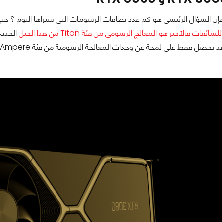
شائعات فالأخير هو المعالج الرسومي من فئة Titan من هذا الجيل