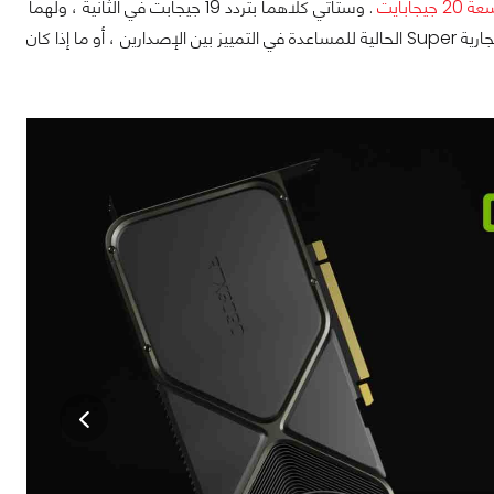
جيجابايت
. وستأتي كلاهما بتردد 19 جيجابت في الثانية ، ولهما
4352 نواة CUDA ، ولكن من غير المعروف حاليًا ما إذا كانت Nvidia ستحتفظ بعلامتها التجارية Super الحالية للمساعدة في التمييز بين الإصدارين ، أو ما إذا كان