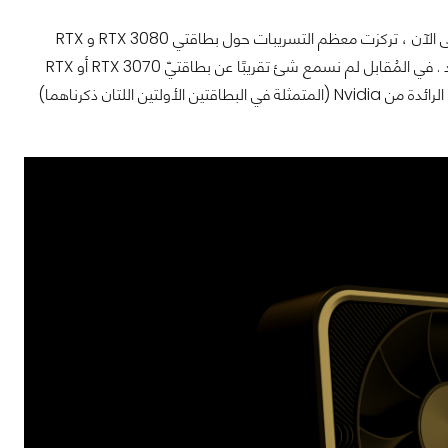
بدلاً من ذلك ، فإن السؤال الرئيسي هو كم عدد بطاقات الرسومات التي سنراها اليوم ؟ حتى الآن ، تركزت معظم التسريبات حول بطاقتي RTX 3080 و RTX
الجديد . في المُقابل لم نسمع شئ تقريبًا عن بطاقتيّ RTX 3070 أو RTX
3060 ، لذلك قد نحصل فقط على لمحة عن وحدات المعالجة الرسومية من فئة Ampere الرائدة من Nvidia (المتمثلة في البطاقتين الأولتين اللتان ذكرناهما)