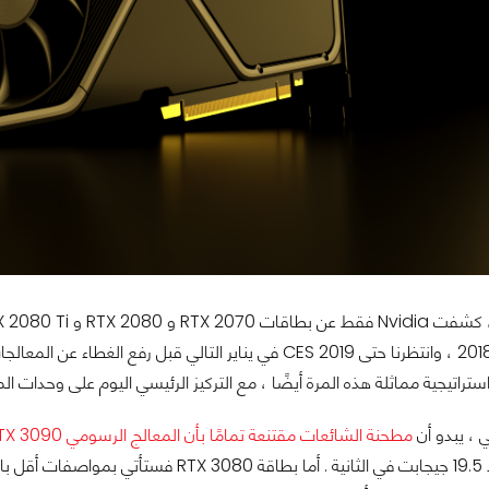
راتيجية مماثلة هذه المرة أيضًا ، مع التركيز الرئيسي اليوم على وحدات المعالجة ال
 ، يبدو أن
مطحنة الشائعات مقتنعة تمامًا بأن المعالج الرسومي RTX 3090
GDDR6X بتردد 19.5 جيجابت في الثانية . أما 