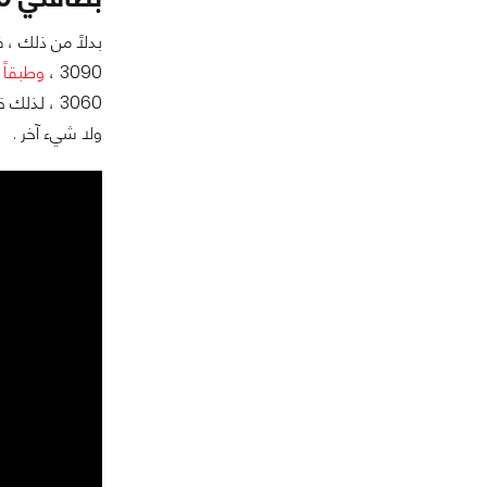
3090 ،
وطبقاً لل
ولا شيء آخر .