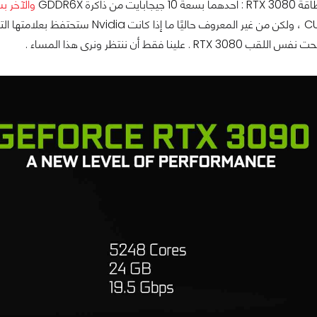
 من ذاكرة GDDR6X
والآخر بسعة 20 
 . علينا فقط أن ننتظر ونرى هذا المساء .