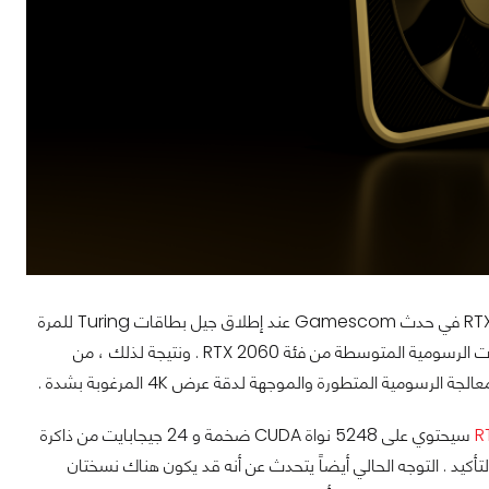
فبعد كل شيء ، كشفت Nvidia فقط عن بطاقات RTX 2070 و RTX 2080 و RTX 2080 Ti في حدث Gamescom عند إطلاق جيل بطاقات Turing للمرة
الأولي في عام 2018 ، وانتظرنا حتى CES 2019 في يناير التالي قبل رفع الغطاء عن المعالجات الرسومية المتوسطة من فئة RTX 2060 . ونتيجة لذلك ، من
رسومية المتطورة والموجهة لدقة عرض 4K المرغوبة بشدة .
سيحتوي على 5248 نواة CUDA ضخمة و 24 جيجابايت من ذاكرة
بطاقة RTX 3080 فستأتي بمواصفات أقل بالتأكيد . التوجه الحالي أيضاً يتحدث عن أنه قد يكون هناك نسختان