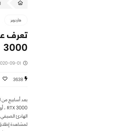
ا
هاردوير
3000
2020-09-01 - منذ 5 سنو
3638
الهادئ الصيفي 