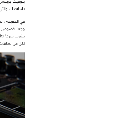
بتوقيت جرينتش في المملكة المتحدة ، أو 9 ص
Twitch ، والتي ستجدونها
وجه الخصوص . و
نشرت شركة Nvidia
لكل من بطاقات X 3090 / RTX 3080