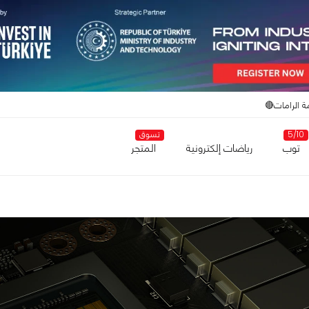
ة الرامات🔴
5/10
تسوق
توب
رياضات إلكترونية
المتجر