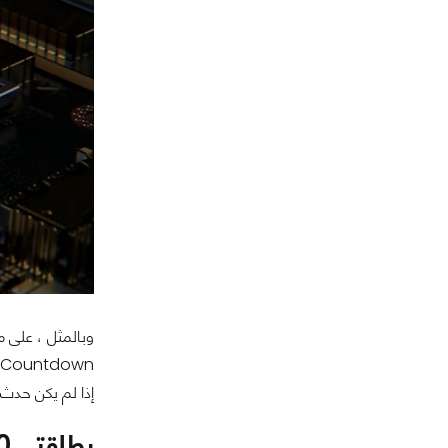
إذا لم يكن حدث GeForce اليوم يتعلق بالبطاقات الرسومية من معمارية Ampere RTX 3000 القادمة لفئة المستهلك
بطاقتي RTX 3080 و RTX 3090