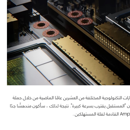
عين الماضيين ، كان حساب Nvidia على Twitter يستعيد الإنجازات التكنولوجية المختلفة من العشرين عامًا الماضية من خلال حملة
بهم ، ونشر حسابهم على Instagram الليلة الماضية أن "المستقبل يقترب بسرعة كبيرة". نتيجة لذلك ، سأكون مندهشًا جدًا