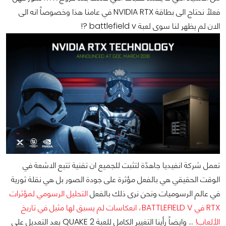
فعلاً نحتاج الى بطاقة NVIDIA RTX في عامنا هذا وخصوصاً انه الى
الان لم يظهر لنا سوى لعبة battlefield v ?!
تعمل شركة انفيديا جاهدًة لتثبت للجميع ان تقنية تتبع الاشعة في
الوقت الحقيقي هي بالفعل مؤثرة على جودة الصور بل هي نقلة ثورية
في عالم الرسوميات ونحن نرى ذلك بالفعل
التحليل الرسومي لمؤثرات
RTX في BATTLEFIELD V، انعكاسات لم يسبق لها مثيل في تاريخ
الألعاب!
... وايضاً رأينا التغيير الكامل للعبة QUAKE 2 بعد التعديل على