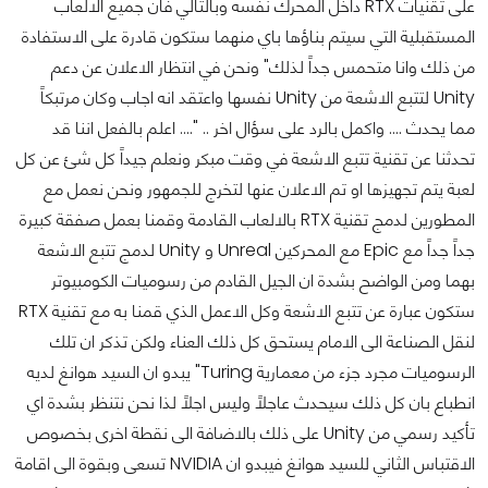
على تقنيات RTX داخل المحرك نفسه وبالتالي فان جميع الالعاب
المستقبلية التي سيتم بناؤها باي منهما ستكون قادرة على الاستفادة
من ذلك وانا متحمس جداً لذلك" ونحن في انتظار الاعلان عن دعم
Unity لتتبع الاشعة من Unity نفسها واعتقد انه اجاب وكان مرتبكاً
مما يحدث .... واكمل بالرد على سؤال اخر .. ".... اعلم بالفعل اننا قد
تحدثنا عن تقنية تتبع الاشعة في وقت مبكر ونعلم جيداً كل شئ عن كل
لعبة يتم تجهيزها او تم الاعلان عنها لتخرج للجمهور ونحن نعمل مع
المطورين لدمج تقنية RTX بالالعاب القادمة وقمنا بعمل صفقة كبيرة
جداً جداً مع Epic مع المحركين Unreal و Unity لدمج تتبع الاشعة
بهما ومن الواضح بشدة ان الجيل القادم من رسوميات الكومبيوتر
ستكون عبارة عن تتبع الاشعة وكل الاعمل الذي قمنا به مع تقنية RTX
لنقل الصناعة الى الامام يستحق كل ذلك العناء ولكن تذكر ان تلك
الرسوميات مجرد جزء من معمارية Turing" يبدو ان السيد هوانغ لديه
انطباع بان كل ذلك سيحدث عاجلاً وليس اجلاً لذا نحن نتنظر بشدة اي
تأكيد رسمي من Unity على ذلك بالاضافة الى نقطة اخرى بخصوص
الاقتباس الثاني للسيد هوانغ فيبدو ان NVIDIA تسعى وبقوة الى اقامة