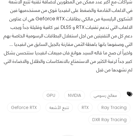
شراكات مع اكبر عدد ممكن من المطورين لاضافة تقنية تتبع الاشعة
في الالعاب القادمة والضغط على انفيديا قوي من مستخدميها فين
الشكوى الرئيسية من مالكي بطاقات Geforce RTX هي ان عناوين
الالعاب التي تدعم تقنيات RTX و DLSS غير كافية وقليلة جداً ويجب
دعم كل من التقنيتين من اجل استغلال البطاقات الرسومية الخاصة بهم
التي وصفوها بانها باهظة الثمن مقارنة بالجيل السابق من انفيديا ....
واخيراً ان صح ما قاله السيد هوانغ فان مبيعات انفيديا ستتحسن بشكل
كبير جداً لرغبة الكثير من الاستمتاع بالانعكاسات والظلال والاضاءة التي
لم نشهدها من قبل
معالج رسومي
NVIDIA
GPU
Ray Tracing
RTX
تتبع الأشعة
Geforce RTX
DXR Ray Tracing