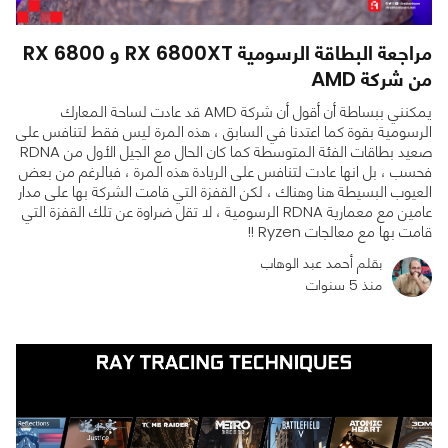
مراجعة البطاقة الرسومية RX 6800XT و RX 6800
من شركة AMD
يمكنني ببساطة أن أقول أن شركة AMD قد عادت لساحة المعارك
الرسومية بقوة كما اعتدنا في السابق ، هذه المرة ليس فقط لتنافس على
صعيد بطاقات الفئة المتوسطة كما كان الحال مع الجيل الأول من RDNA
فحسب ، بل انها عادت لتنافس على الريادة هذه المرة ، فبالرغم من بعض
العيوب البسيطة هنا وهناك ، لكن القفزة التي قامت الشركة بها على مدار
عامين مع معمارية RDNA الرسومية ، لا تقل ضراوة عن تلك القفزة التي
قامت بها مع معالجات Ryzen !!
0
1
10993
بقلم أحمد عبد الوهاب
منذ 5 سنوات