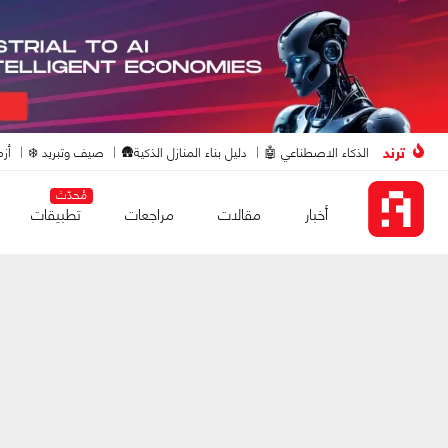
ترند
الذكاء الاصطناعي 🤖
دليل بناء المنازل الذكية🛖
صيف وتبريد ❄️
أزم
مُحدّث
أخبار
مقالات
مراجعات
تطبيقات