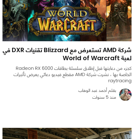
شركة AMD تستعرض مع Blizzard تقنيات DXR في
لعبة World of Warcraft
كجزء من دعايتها قبل إطلاق سلسلة بطاقات Radeon RX 6000
الخاصة بها ، نشرت شركة AMD مقطع فيديو دعائي يعرض تأثيرات
raytracing
بقلم أحمد عبد الوهاب
منذ 5 سنوات
0
0
2378