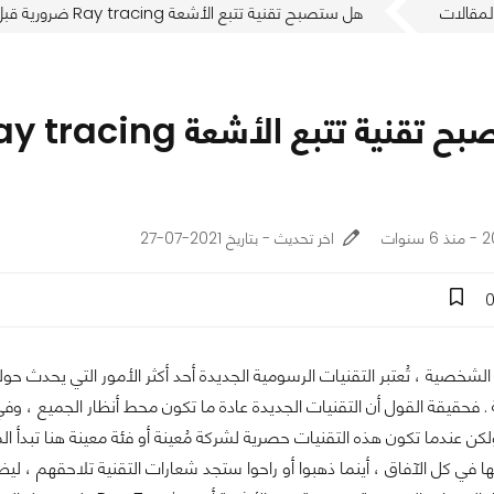
لمقالات
هل ستصبح تقنية تتبع الأشعة Ray tracing ضرورية قبل نهاية عام 2020 ؟!!
وات
اخر تحديث - بتاريخ 2021-07-27
شخصية ، تُعتبر التقنيات الرسومية الجديدة أحد أكثر الأمور التي يحدث حول
. فحقيقة القول أن التقنيات الجديدة عادة ما تكون محط أنظار الجميع ، وفي 
ولكن عندما تكون هذه التقنيات حصرية لشركة مُعينة أو فئة معينة هنا تبدأ
 في كل الآفاق ، أينما ذهبوا أو راحوا ستجد شعارات التقنية تلاحقهم ، لي