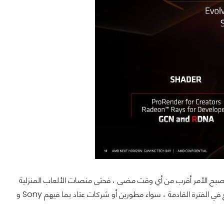
ع اقتراب الجيل الجديد من البطاقات الرسومية من كلا الشركتين NVIDIA و AMD ، أصبح الأمر أقرب من أي وقت مضى ، فحتى منصات الألعاب المنزلية
سوف تدعم التقنية الصاعدة . وكما نعلم جميعاً ستكون هذه النقطة هي محط أنظار الجميع في الفترة القادمة ، سواء مطورين أو شركات عتاد بما فيهم Sony و