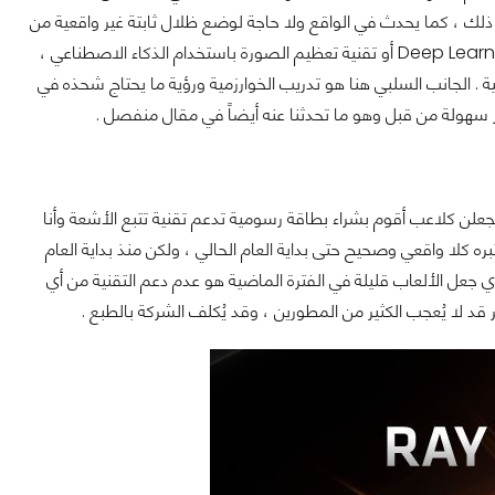
 ذلك ، كما يحدث في الواقع ولا حاجة لوضع ظلال ثابتة غير واقعية من
قبل المطورين . الشيء الثاني مع جيل بطاقات RTX وهو Deep Learning Super Sampling (DLSS) أو تقنية تعظيم الصورة باستخدام الذكاء الاصطناعي ،
ة . الجانب السلبي هنا هو تدريب الخوارزمية ورؤية ما يحتاج شحذه في
كثر سهولة من قبل وهو ما تحدثنا عنه أيضاً في مقال منفصل .
يجعلن كلاعب أقوم بشراء بطاقة رسومية تدعم تقنية تتبع الأشعة وأنا
تبره كلا واقعي وصحيح حتى بداية العام الحالي ، ولكن منذ بداية العام
لذي جعل الألعاب قليلة في الفترة الماضية هو عدم دعم التقنية من أي