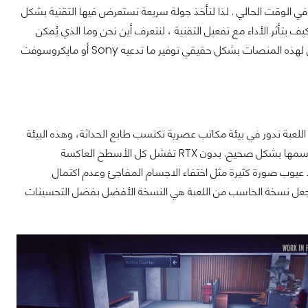
 في الوقت الحالي . لذا لنأخذ جولة سريعة نستعرض فيها التقنية بشكل
يف يتأثر الأداء مع تفعيل التقنية ، لنتعرف أين نحن وما الذي يُمكن
توقعه مع الأجيال القادمة من البطاقات الرسومية والمنصات المنزلية للألعاب ، وهل يمكن لهذه المنصات بشكل حقيقي توفير ما تدعيه Sony أو مايكروسوفت
لعبة تدور في بيئة مكاتب عصرية تكتسب طابع الحداثة، وهذه البيئة
المعقدة تفشل معها وسائل الرسم التقليدية، وكل تقنيات الانعكاسات العادية تفشل في رسمها بشكل صحيح. بدون RTX تفشل كل الأسطح العاكسة
يوب صورة كثيرة مثل اختفاء الاجسام المفاجئ وعدم اكتمال
ع انعكاسات تقنية RTX يبدو أكثر رهبة، وهو ما يجعل نسخة الحاسب من اللعبة هي النسخة الأفضل بفضل التحسينات