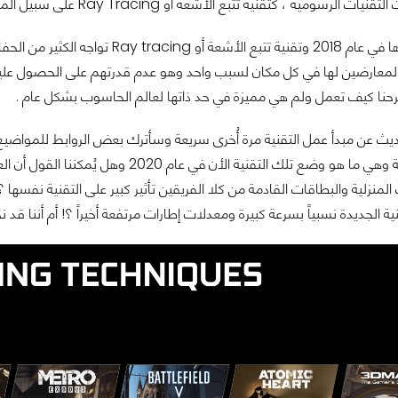
رسومية ، كتقنية تتبع الأشعة أو Ray Tracing على سبيل المثال ، اليس كذلك !!
منذ بداية ظهورها في عام 2018 وتقنية
معارضين لها في كل مكان لسبب واحد وهو عدم قدرتهم على الحصول عليها . 
رحنا كيف تعمل ولم هي مميزة في حد ذاتها لعالم الحاسوب بشكل عام .
يث عن مبدأ عمل التقنية مرة أُخرى سريعة وسأترك بعض الروابط للمواضيع ا
نقطة أُخرى هامة وهي ما هو وضع تلك التقن
لمنزلية والبطاقات القادمة من كلا الفريقين تأثير كبير على التقنية نفسها
ية الجديدة نسبياً بسرعة كبيرة ومعدلات إطارات مرتفعة أخيراً ؟! أم أننا قد ن