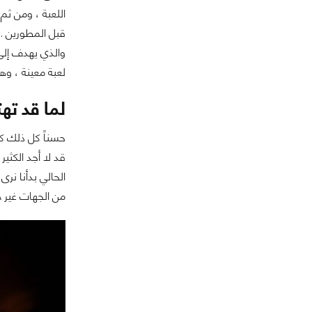
اللعبة ، ومن ثم
والذي يهدف إلى 
لعبة معينة ، وه
لما قد تهت
حسناً كل ذلك كل
قد لا أجد الكثير
الحالي بدأنا نر
من الجهات غير NVIDIA . وهو بالطبع ما سيجعل على كاهلها دعم التقنية بمفردها ، وهو أمر قد لا يُعجب الكثير من المطورين ، وقد يُكلف الشركة بالطبع .