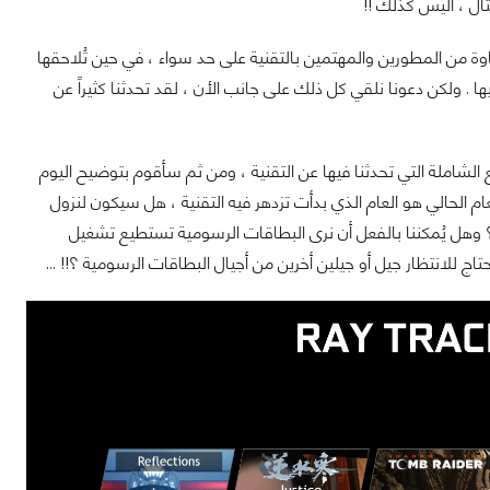
 تتبع الأشعة أو Ray tracing تواجه الكثير من الحفاوة من المطورين والمهتمين بالتقنية على حد سواء ، في حين تُلاحقها
ولكن دعونا نلقي كل ذلك على جانب الأن ، لقد تحدثنا كثيراً عن
لشاملة التي تحدثنا فيها عن التقنية ، ومن ثم سأقوم بتوضيح اليوم
ية الأن في عام 2020 وهل يُمكننا القول أن العام الحالي هو العام الذي بدأت تزدهر فيه التقنية ، هل سيكون لنزول
 ؟ وهل يُمكننا بالفعل أن نرى البطاقات الرسومية تستطيع تشغيل
حتاج للانتظار جيل أو جيلين أخرين من أجيال البطاقات الرسومية ؟!! ...