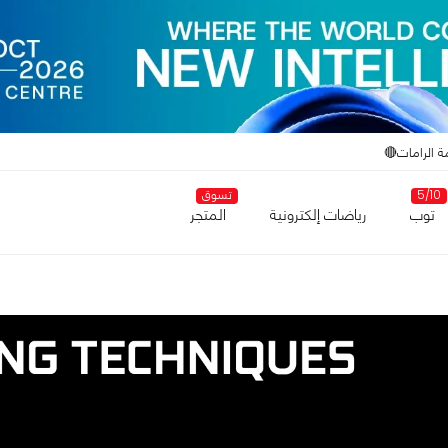
ة الرامات🔴
5/10
تسوق
توب
رياضات إلكترونية
المتجر