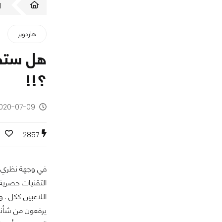
ا
هاردوير
؟!!
2020-07-09 - منذ 6 سن
0
2857
في وجهة نظري ال
التقنيات حصرية 
اللاعبين ككل . 
يرفعون من شأنها