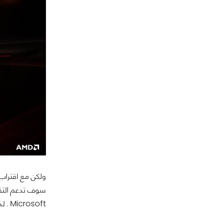
Microsoft . لذلك فالداعمين هذه المرة كُثُر .