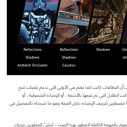
طاقات في الألعاب ، حيث أن البطاقات كانت كما نعلم هي الأولى التي تدعم تقنيات تتبع
الظلال التي تم تتبعها بالأشعة ، أو الإضاءة الشمولية ، أو
ا مضطرين لتزييف الإضاءة داخل الغرفة وهو ما شرحناه بالتفصيل في
قوم بالمهمة الكاملة للمطور بهذا الصدد ، يُنشيْ المطورين محرك