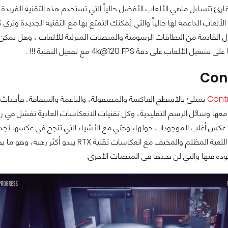
ارئ تتساءل ماهي الألعاب الأفضل حالياً التي تستخدم هذه التقنية الفريدة
عاب الداعمة لها حالياً والتي يُمكنك التمتع بها مع التقنية الجديدة ونري ك
الألعاب على دقة 4k@120 FPS مع تفعيل التقنية !!! .
يمتلئ بالأسطح العاكسة والمصقولة، والناعمة والشفافة، فأحداث ال
كس أغلب الموجودات حولها، وحتي مع الأشياء التي تنجح في عكسها نجد ع
الانعكاس. عالم اللعبة المظلم والمخيف م
دة فيها والتي لن تجدها في المنصات الأخرى.