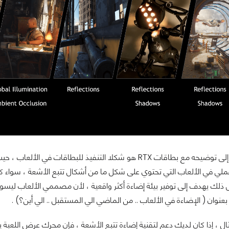
أول شيء أحتاج إلى توضيحه مع بطاقات RTX هو شكلا التنفيذ للب
ي في الألعاب التي تحتوي على شكل ما من أشكال تتبع الأشعة ، سواء كانت 
 ذلك يهدف إلى توفير بيئة إضاءة أكثر واقعية ، لأن مصممي الألعاب ليسو
عنوان ( الإضاءة في الألعاب .. من الماضي الي المستقبل .. الي أين؟) .
ل ، إذا كان لديك دعم لتقنية إضاءة تتبع الأشعة ، فإن محرك عرض اللعبة ي