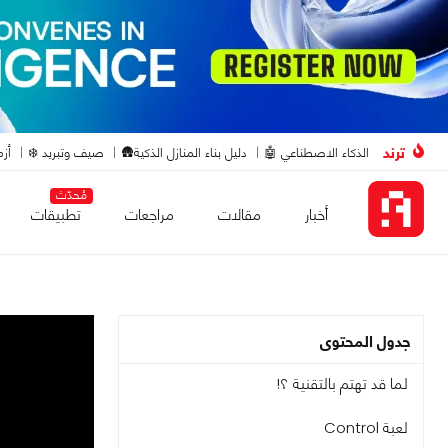
ترند
الذكاء الاصطناعي 🤖
دليل بناء المنازل الذكية🛖
صيف وتبريد ❄️
أزم
مُحدّث
أخبار
مقالات
مراجعات
تطبيقات
جدول المحتوى
لما قد تهتم بالتقنية ؟!
لعبة Control