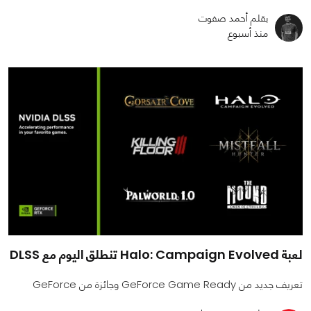
بقلم أحمد صفوت
منذ أسبوع
لعبة Halo: Campaign Evolved تنطلق اليوم مع DLSS
تعريف جديد من GeForce Game Ready وجائزة من GeForce