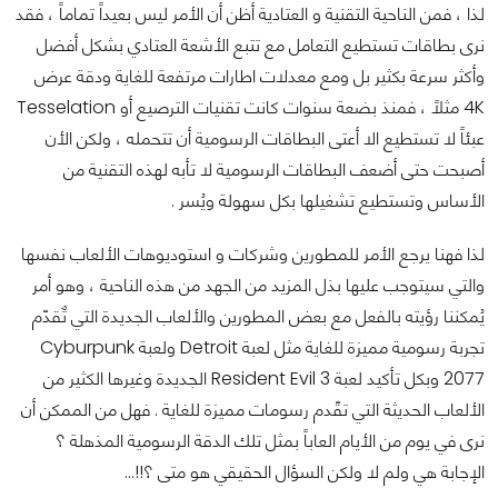
لذا ، فمن الناحية التقنية و العتادية أظن أن الأمر ليس بعيداً تماماً ، فقد
نرى بطاقات تستطيع التعامل مع تتبع الأشعة العتادي بشكل أفضل
وأكثر سرعة بكثير بل ومع معدلات اطارات مرتفعة للغاية ودقة عرض
4K مثلاً ، فمنذ بضعة سنوات كانت تقنيات الترصيع أو Tesselation
عبئاً لا تستطيع الا أعتى البطاقات الرسومية أن تتحمله ، ولكن الأن
أصبحت حتى أضعف البطاقات الرسومية لا تأبه لهذه التقنية من
الأساس وتستطيع تشغيلها بكل سهولة ويُسر .
لذا فهنا يرجع الأمر للمطورين وشركات و استوديوهات الألعاب نفسها
والتي سيتوجب عليها بذل المزيد من الجهد من هذه الناحية ، وهو أمر
يُمكننا رؤيته بالفعل مع بعض المطورين والألعاب الجديدة التي تٌقدّم
تجربة رسومية مميزة للغاية مثل لعبة Detroit ولعبة Cyburpunk
2077 وبكل تأكيد لعبة Resident Evil 3 الجديدة وغيرها الكثير من
الألعاب الحديثة التي تقّدم رسومات مميزة للغاية . فهل من الممكن أن
نرى في يوم من الأيام العاباً بمثل تلك الدقة الرسومية المذهلة ؟
الإجابة هي ولم لا ولكن السؤال الحقيقي هو متى ؟!!...