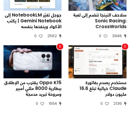
سلاحف النينجا تنضم إلى لعبة
جوجل تغيّر NotebookLM إلى
Sonic Racing:
Gemini Notebook | يكتب
CrossWorlds
الأكواد وينفذها بنفسه
0
2562
0
3948
6
5
مستخدم يصدم بفاتورة
Oppo K15 يقترب من الإطلاق
Claude خيالية تبلغ 16.6
ببطارية 8000 مللي أمبير
مليون دولار
ومروحة تبريد مدمجة
0
1554
0
2136