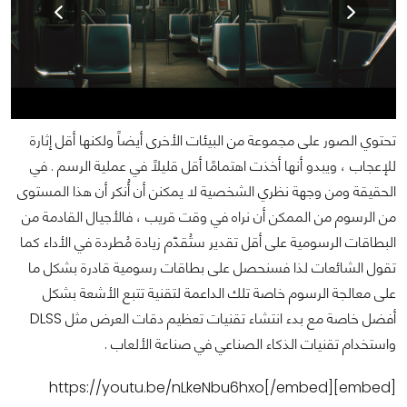
تحتوي الصور على مجموعة من البيئات الأخرى أيضاً ولكنها أقل إثارة
للإعجاب ، ويبدو أنها أخذت اهتمامًا أقل قليلاً في عملية الرسم . في
الحقيقة ومن وجهة نظري الشخصية لا يمكنن أن أُنكر أن هذا المستوى
من الرسوم من الممكن أن نراه في وقت قريب ، فالأجيال القادمة من
البطاقات الرسومية على أقل تقدير ستُقدّم زيادة مُطردة في الأداء كما
تقول الشائعات لذا فسنحصل على بطاقات رسومية قادرة بشكل ما
على معالجة الرسوم خاصة تلك الداعمة لتقنية تتبع الأشعة بشكل
أفضل خاصة مع بدء انتشاء تقنيات تعظيم دقات العرض مثل DLSS
واستخدام تقنيات الذكاء الصناعي في صناعة الألعاب .
[embed]https://youtu.be/nLkeNbu6hxo[/embed]