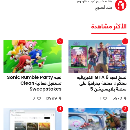
بقلم فريق عرب هاردوير
منذ أسبوع
الأكثر مشاهدة
2
1
نسخ لعبة GTA 6 الفيزيائية
لعبة Sonic Rumble Party
ستكون مغلقة جغرافيًا على
تستقبل فعالية Clean
منصة بلايستيشن 5
Sweepstakes
0
10999
1
15973
4
3