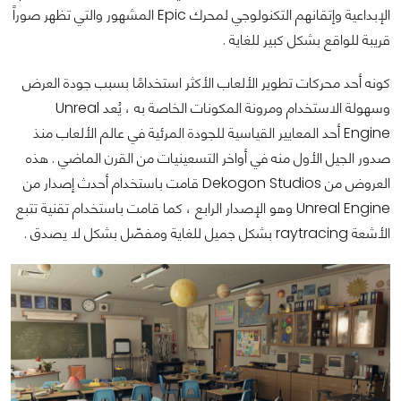
الإبداعية وإتقانهم التكنولوجي لمحرك Epic المشهور والتي تظهر صوراً
قريبة للواقع بشكل كبير للغاية .
كونه أحد محركات تطوير الألعاب الأكثر استخدامًا بسبب جودة العرض
وسهولة الاستخدام ومرونة المكونات الخاصة به ، يُعد Unreal
Engine أحد المعايير القياسية للجودة المرئية في عالم الألعاب منذ
صدور الجيل الأول منه في أواخر التسعينيات من القرن الماضي . هذه
العروض من Dekogon Studios قامت باستخدام أحدث إصدار من
Unreal Engine وهو الإصدار الرابع ، كما قامت باستخدام تقنية تتبع
الأشعة raytracing بشكل جميل للغاية ومفصّل بشكل لا يصدق .