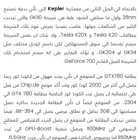
بالاتجاه الي الجيل الثاني من معمارية
Kepler
التي تأتي بدقة تصنيع
28nm واول ما سنلقي الضوء عليه هي شريحة GK110 والتي ترددت
الكثير من الشائعات حولها، قامت نفيديا بعرض قوة تلك الشريحة
ببطاقات Tesla K20 و Tesla K20X، ولا شك ان نفس الشريحة
سيتم تقديما الي سوق المستهلكين لكن باسم كودي مختلف مثل
GK114 او GK204، و تؤكد التقارير علي انه سيتم استخدام تلك
الشريحة للجيل القادم GeForce 700.
بطاقة GTX780 من المتوقع ان تأتي بعدد مهول من الكودا كور ربما
يصل الي أكثر من 2000 كودا كور وقد أكد موقع Chip.de من قبل
علي احتماليه ان يصل عدد الكودا كور الخاصة ببطاقة GTX 780 الي
2304، من المتوقع ايضاً ان تأتي البطاقة الجديدة بذاكرة تصل
مساحتها الي 3GB بناقل او نطاق عرضي يصل الي 384-Bit، فيما
يخص ترددات البطاقة من المتوقع ان يصل التردد الافتراضي للمعالج
الرسومي الي 1100MHz ويصل بتقنية GPU-Boost الي تردد
1150MHz اما بخصوص الذاكرة فمن المتوقع ان تأتي بتردد 6.5GHz.