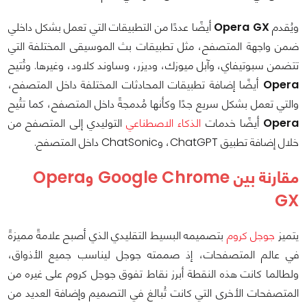
ويُقدم
Opera GX
أيضًا عددًا من التطبيقات التي تعمل بشكل داخلي
ضمن واجهة المتصفح، مثل تطبيقات بث الموسيقى المختلفة التي
تتضمن سبوتيفاي، وآبل ميوزك، وديزر، وساوند كلاود، وغيرها. وتُتيح
Opera
أيضًا إضافة تطبيقات المحادثات المختلفة داخل المتصفح،
والتي تعمل بشكل سريع جدًا وكأنها مُدمجةً داخل المتصفح، كما تتُيح
Opera
أيضًا خدمات
الذكاء الاصطناعي
التوليدي إلى المتصفح من
خلال إضافة تطبيق ChatGPT، وChatSonic داخل المتصفح.
مقارنة بين Google Chrome وOpera
GX
يتميز
جوجل كروم
بتصميمه البسيط التقليدي الذي أصبح علامةً مميزةً
في عالم المتصفحات، إذ صممته جوجل ليناسب جميع الأذواق،
ولطالما كانت هذه النقطة أبرز نقاط تفوق جوجل كروم على غيره من
المتصفحات الأخرى التي كانت تُبالغ في التصميم وإضافة العديد من