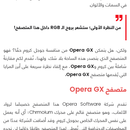
في السمات والألوان.
من النظرة الأولى؛ ستشعر بروح الـ RGB داخل هذا المتصفح!
ولكن، هل يتمكن
Opera GX
من منافسة جوجل كروم حقًا؟ فهو
المتصفح الذي يتصدر هذه الساحة بلا شك. ولهذا، نُقدم لكم مقارنةً
شاملةً بين كروم و
Opera GX
، مع إلقاء نظرة سريعة على أبرز المزايا
التي يُقدمها متصفح
Opera GX.
متصفح Opera GX
تقدم شركة Opera Software هذا المتصفح خصيصًا لرواد
الألعاب، وهو متصفح قائم على محرك Chrmoium؛ أي أنه يعمل
على نفس المحرك الخاص بجوجل كروم. وقد أضافت الشركة عددًا من
المواصفات الاحترافية التي تُعطي لهذا المتصفح طابعًا خاصًا لن تجده