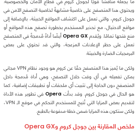
ما يجعله منافسًا قويًا لجوجل كروم في قطاع الأمان والخصوصية.
ويحتوي هذا المتصفح على خاصيةً مشابهةً لخاصية التصفح الآمن في
جوجل كروم، والتي تعمل على اكتشاف المواقع الخبيثة، بالإضافة إلى
مواقع الاحتيال، مع تحذير المستخدم بخطورة تصفح هذه المواقع أو
منع فتحها تمامًا. ويُقدم
Opera GX
أيضًا أداةً مُدمجةً في المتصفح
تعمل على حظر الإعلانات المزعجة، والتي قد تحتوي على بعض
البرمجيات الضارة والخبيثة.
ولكن ما يُميز هذا المتصفح حقًا عن كروم هو وجود نظام VPN مجاني
يمكن تفعيله في أي وقت خلال التصفح، وهي أداة مُدمجة داخل
المتصفح دون الحاجة إلى تثبيت أي ملحقات أو تطبيقات إضافية، كما
هو الحال في جوجل كروم. وقد بدأت
Opera
في تطوير هذه الأداة
لتقديم بعض المزايا التي تُتيح للمستخدم التحكم في موقع الـ VPN،
ولكن ستكون هذه المزايا ضمن خطة مدفوعة بالطبع.
ملخص المقارنة بين جوجل كروم وOpera GX