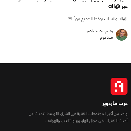
عبر @all
@all واتساب يوقظ الجميع فوراً 🚨
بقلم محمد ناصر
منذ يوم
عرب هاردوير
واحد من أكبر المجتمعات التقنية فى الشرق الأوسط تتحدث عن
أحدث التقنيات فى مجال الهاردوير والألعاب والهواتف