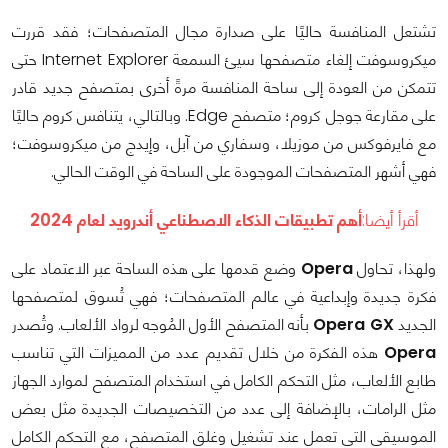
تشتعل المنافسة حاليًا على صدارة مجال المتصفحات؛ فقد قررت
ميكروسوفت إلغاء متصفحها سيئ السمعة Internet Explorer حتى
تتمكن من العودة إلى ساحة المنافسة مرةً أخرى بمتصفح جديد قادر
على مقارعة جوجل كروم؛ متصفح Edge. وبالتالي، يتنافس كروم حاليًا
مع فايرفوكس من موزيلا، وسفاري من آبل، وإيدج من ميكروسوفت؛
فهي أشهر المتصفحات الموجودة على الساحة في الوقت الحالي.
أقرأ أيضا:
أهم تطبيقات الذكاء الاصطناعي أندرويد لعام 2024
ولهذا، تحاول
Opera
وضع قدمها على هذه الساحة عبر الاعتماد على
فكرة جديدة وإبداعية في عالم المتصفحات؛ فهي تُسوق لمتصفحها
الجديد
Opera GX
بأنه المتصفح الأول المُوجه لرواد الألعاب. وتُصدر
Opera
هذه الفكرة من خلال تقديم عدد من المميزات التي تناسب
طابع الألعاب، مثل التحكم الكامل في استخدام المتصفح لموارد الجهاز
مثل الرامات، بالإضافة إلى عدد من التخصيصات الجديدة مثل بعض
الموسيقى التي تعمل عند تشغيل وغلق المتصفح، مع التحكم الكامل