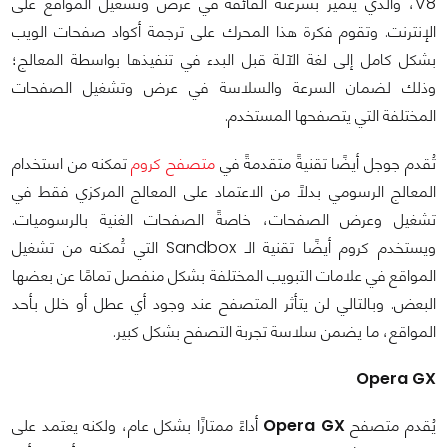
V8، والذي يتميز بسرعته الفائقة في عرض وتشغيل المواقع على
الإنترنت. وتقوم فكرة هذا المحرك على ترجمة أكواد صفحات الويب
بشكل كامل إلى لغة الآلة قبل البدء في تنفيذها بواسطة المعالج؛
وذلك لضمان السرعة والسلاسة في عرض وتشغيل الصفحات
المختلفة التي يتصفحها المستخدم.
تُقدم جوجل أيضًا تقنيةً متقدمةً في
متصفح كروم
تمكنه من استخدام
المعالج الرسومي بدلًا من الاعتماد على المعالج المركزي فقط في
تشغيل وعرض الصفحات، خاصةً الصفحات الغنية بالرسوميات.
ويستخدم كروم أيضًا تقنية الـ Sandbox التي تُمكنه من تشغيل
المواقع في علامات التبويب المختلفة بشكل منفصل تمامًا عن بعضها
البعض. وبالتالي لن يتأثر المتصفح عند وجود أي عطل أو خلل بأحد
المواقع، ما يضمن سلاسة تجربة التصفح بشكل كبير.
Opera GX
يُقدم متصفح
Opera GX
أداءً ممتازًا بشكل عام، ولكنه يعتمد على