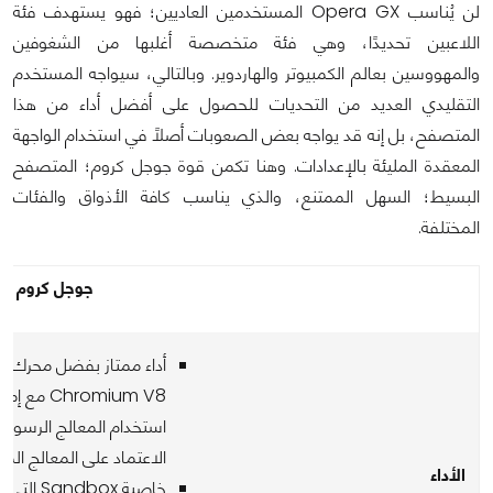
لن يُناسب Opera GX المستخدمين العاديين؛ فهو يستهدف فئة
اللاعبين تحديدًا، وهي فئة متخصصة أغلبها من الشغوفين
والمهووسين بعالم الكمبيوتر والهاردوير. وبالتالي، سيواجه المستخدم
التقليدي العديد من التحديات للحصول على أفضل أداء من هذا
المتصفح، بل إنه قد يواجه بعض الصعوبات أصلًا في استخدام الواجهة
المعقدة المليئة بالإعدادات. وهنا تكمن قوة جوجل كروم؛ المتصفح
البسيط؛ السهل الممتنع، والذي يناسب كافة الأذواق والفئات
المختلفة.
جوجل كروم
أداء ممتاز بفضل محرك
Chromium V8 مع 
استخدام المعالج الرسومي 
الاعتماد على المعالج المر
الأداء
خاصية ndbox