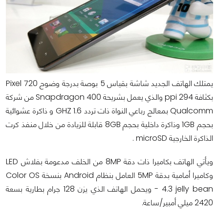
يمتلك الهاتف الجديد شاشة بقياس 5 بوصة بدرجة وضوح 720 Pixel
بكثافة 294 ppi والذي يعمل بشريحة Snapdragon 400 من شركة
Qualcomm بمعالج رباعي النواة ذات تردد 1.6 GHZ و ذاكرة عشوائية
بحجم 1GB وذاكرة داخلية بحجم 8GB قابلة للزيادة من خلال منفذ كرت
الذاكرة الخارجية microSD .
ويأتي الهاتف بكاميرا ذات دقة 8MP من الخلف مدعومة بفلاش LED
وكاميرا أمامية بدقة 5MP العامل بنظام Android بنسخة Color OS
- 4.3 jelly bean ويحمل الهاتف الذي يزن 128 جرام بطارية بسعة
2420 ميلي أمبير/ساعة.