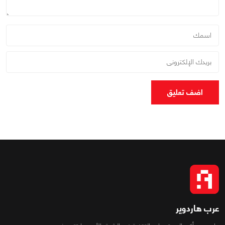
اضف تعليق
عرب هاردوير