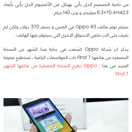
من ناحية التصميم الذي يأتي بهيكل من الألمنيوم الذي يأتي بأبعاد
142.3×70.4×6.3 ميليمتر و وزن 140 جرام .
سيتم توفر هاتف Oppo R3 في الصين و بسعر 370 دولار ولكن لم
نعرف حتى الان ماهي الاسواق الاخرى التي سيتوفر فيها الهاتف .
يذكر ان شركة Oppo كشفت في بدايه هذا الشهر عن النسخة
المصغره من هاتفها Find 7 ذات المواصفات الراقية , تستطيع معرفة
المزيد من هنا :
Oppo تطرح النسخة المصغرة من هاتفها الشهير
Find 7