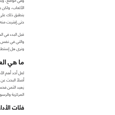
وفي الواقع، وبا
الألعاب، ولكن ب
حتى إفتربت منه 
قبل البدء في ال
والتي في نفس ال
ونرى هل إستطاع
ما هي الع
لعل أحد أهم الأ
أصلاً البحث عن 
زهيد الثمن فحسب
المركزية والرسو
فئات الأداء