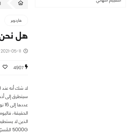
ا
هاردوير
هل نحن بحاجة حقا
2021-05-11 - منذ 5 سنوات
4907
لا شك أنه عند ا
عدد
الحقيقة، فاليوم
5000G المُسرّعة من فئة APU ....