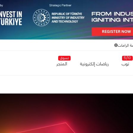
ة الرامات🔴
5/10
تسوق
توب
رياضات إلكترونية
المتجر