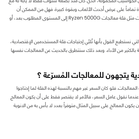
ق الحواسيب المحمولة، الذي كان منذ بضعة سنوات فقط لا يُأبه له مع
ة تماماً على عرض أحدث الألعاب وبقوة كبيرة. فهل من الممكن أن
ينطبق ذلك على سوق المعالجات المُسرّعة ؟ هل وصلت الأجيال الجديدة من هذه المعالجات مثل فئة معالجات Ryzen 5000G إلى المستوى المطلوب بعد، أو
لتي نستطيع القول بأنها تُلبّي إحتياجات فئة المستخدمين الإقتصادية،
 بالكثير من الأداء. وبعد ذلك سنتطرق بالحديث عن المعالجات نفسها
ة يتجهون للمعالجات المُسرّعة ؟
معالجات. فلو كان السعر غير مهم بالنسبة لهذه الفئة لما إحتاجوا
وعندما نقول عامل السعر، فالأمر لا يقتصر فقط على أن يكون المعالج
 يكون المعالج على سبيل المثال متوفراً بعدد لا بأس به من الانوية