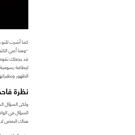
كما أشرت للتو،
-وهنا أعني الكث
قد يجعلك تقوم ب
الظهور ونظيراتها من ntel
نظرة فاح
ولكن السؤال الذ
السؤال في الواق
هناك البعض لاز