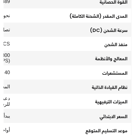
القوة الحصانية
489 حصان (إجمالي)
المدى المقدر (الشحنة الكاملة)
نحو 300 ميل (480 كم تقريبًا)
سرعة الشحن (DC)
تصل إلى 150 كيلو واط (نقطة 
منفذ الشحن
NACS (متوافق مع شبكة
 (800
المعالج والأنظمة
OPS)
المستشعرات
40 مستشعرًا (شاملة LiDAR، رادار، وكاميرات)
نظام القيادة الذاتية
المستوى 2+ (مع وعود مست
الميزات الترفيهية
للرسو
السعر الابتدائي
يبدأ من 89,900 دول
موعد التسليم المتوقع
أواخر 2026 (أمريكا) - 2027 (الي