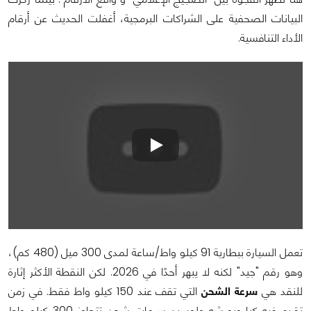
البيانات الصحفية على الشراكات البرمجية، أغفلت الحديث عن أرقام
الأداء التنافسية.
تعمل السيارة ببطارية 91 كيلو واط/ساعة لمدى 300 ميل (480 كم)،
وهو رقم "جيد" لكنه لا يبهر أحدًا في 2026. لكن النقطة الأكثر إثارة
للنقد هي
سرعة الشحن
التي تقف عند 150 كيلو واط فقط. في زمن
تقدم فيه كيا وبورشه ولوسيد سرعات شحن تتجاوز 300 كيلو واط