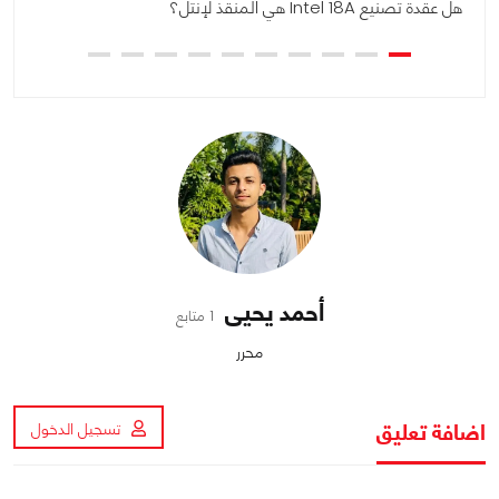
هل عقدة تصنيع Intel 18A هي المنقذ لإنتل؟
أه
أحمد يحيى
1 متابع
محرر
اضافة تعليق
تسجيل الدخول