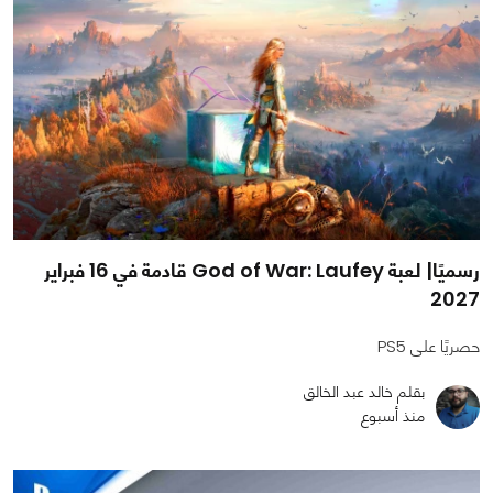
رسميًا| لعبة God of War: Laufey قادمة في 16 فبراير
2027
حصريًا على PS5
بقلم خالد عبد الخالق
منذ أسبوع