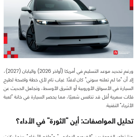
ورغم تحديد موعد التسليم في أمريكا (أواخر 2026) واليابان (2027)،
إلا أن "ما لم تعلنه سوني" كان لافتًا: غياب تام لأي خطة واضحة لطرح
السيارة في الأسواق الأوروبية أو الشرق الأوسط، وتجاهل الحديث عن
فئات سعرية أقل قد تنافس شعبيًا، مما يحصر السيارة في خانة "لعبة
الأثرياء" التقنية.
تحليل المواصفات: أين "الثورة" في الأداء؟
هنا تظهر الفجوة بين "الضجيج الإعلامي" و"واقع الأرقام". بينما ركزت