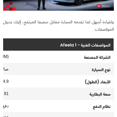
ولقراءة أسهل لما تقدمه السيارة مقابل سعرها المرتفع، إليك جدول
المواصفات:
المواصفات الفنية - Afeela 1
الشركة المصنعة
(SHM)
نوع السيارة
صالون كهرب
الأبعاد (الطول)
4.9 متر
سعة البطارية
91 كيلو واط/ساعة
نظام الدفع
دفع كلي (AWD) - م