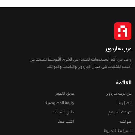
عرب هاردوير
واحد من أكبر المجتمعات التقنية فى الشرق الأوسط تتحدث عن
أحدث التقنيات فى مجال الهاردوير والألعاب والهواتف
القائمة
عن عرب هاردوير
فريق التحرير
اتصل بنا
وثيقة الخصوصية
خريطة الموقع
دليل الشركات
هواتف
اكتب معنا
السياسة التحريرية