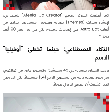
كما أطلقت الشركة برنامج "Afeela Co-Creator" للمطورين،
لإنشاء سمات (Themes) بصرية وصوتية، مستعرضة نماذج من
ألعاب Astro Bot. هي إضافات ممتعة، لكن هل تبرر دفع 90 ألف
دولار؟
الذكاء الاصطناعي: حينما تخطئ "أوفيليا"
الاسم
تزدحم السيارة بترسانة من 45 مستشعرًا وكمبيوتر خارق من كوالكوم،
مع وعود بقيادة ذاتية من المستوى الرابع (L4) مستقبلًا. لكن العروض
الحية كشفت أن الطريق لا يزال طويلًا.