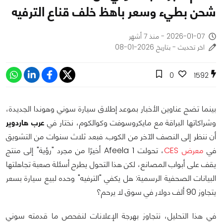
شحن بطيء وسعر باهظ خلف قناع الترفيه
2026-01-07 - منذ 7 أشهر
اخر تحديث - بتاريخ 2026-01-08
0
1592
بينما تضج عناوين الأخبار بموعد إطلاق سيارة سوني وهوندا الجديدة،
وشراكاتها البراقة مع مايكروسوفت وكوالكوم، نختار في
عرب هاردوير
أن ننظر إلى النصف الآخر من الكوب. فبعد ثلاث سنوات من التشويق
في
معرض CES
، تحولت Afeela 1 أخيرًا من مجرد "رؤية" إلى منتج
يقف على أبواب المصانع، لكن هذا التحول يطرح أسئلة صعبة تجاهلتها
البيانات الصحفية الرسمية: هل يكفي "الترفيه" وحده لبيع سيارة بسعر
يتجاوز 90 ألف دولار في سوق لا يرحم؟
في هذا التحليل، نتجاوز بهرجة الإعلانات لنفحص ما قدمته سوني