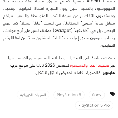
تقدم Afeela 1 نفسها كمنتج نخبوي موجه لفئة محددة جدًا:
المهووسون بالتقنية الذين يرون السيارة امتدادًا لحياتهم الرقمية،
ومستعدون للتغاضي عن سرعة الشحن المتوسطة والسعر المرتفع
مقابل تجربة "سوني" المتكاملة. هي ليست "قاتلة تيسلا" كما يروج
البعض، بل هي "أداة ذكية" (Gadget) عملاقة تسير على أربع عجلات،
ونجاحها مرهون بمدى إغراء هذه "الأداة" للمشترين بعيدًا عن لغة الأرقام
التقليدية.
يمكنكم متابعة باقي الابتكارات وتحليلاتنا المباشرة فور الكشف عنها
عبر
تغطيتنا الحية والمستمرة
لمعرض CES 2026 على موقع
عرب
هاردوير
؛ فالصورة الكاملة للمعرض لا تزال تتشكل.
Sony
PlayStation 5
السيارات الكهربائية
PlayStation 5 Pro