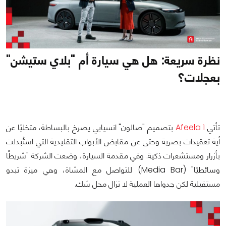
نظرة سريعة: هل هي سيارة أم "بلاي ستيشن"
بعجلات؟
تأتي
Afeela 1
بتصميم "صالون" انسيابي يصرخ بالبساطة، متخليًا عن
أية تعقيدات بصرية وحتى عن مقابض الأبواب التقليدية التي استُبدلت
بأزرار ومستشعرات ذكية. وفي مقدمة السيارة، وضعت الشركة "شريطًا
وسائطيًا" (Media Bar) للتواصل مع المشاة، وهي ميزة تبدو
مستقبلية لكن جدواها العملية لا تزال محل شك.