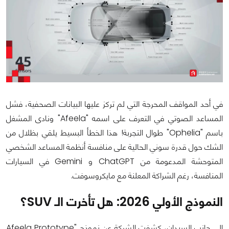
في أحد المواقف المحرجة التي لم تركز عليها البيانات الصحفية، فشل
المساعد الصوتي في التعرف على اسمه "Afeela" ونادى المشغل
باسم "Ophelia" طوال التجربة! هذا الخطأ البسيط يلقي بظلال من
الشك حول قدرة سوني الحالية على منافسة أنظمة المساعد الشخصي
المتوحشة المدعومة من ChatGPT و Gemini في السيارات
المنافسة، رغم الشراكة المعلنة مع مايكروسوفت.
النموذج الأولي 2026: هل تأخرت الـ SUV؟
إلى جانب السيدان، كشفت الشركة عن نموذج "Afeela Prototype