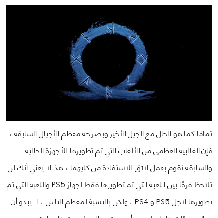
تمامًا كما هو الحال مع الجيل الأخير وبصراحة معظم الأجيال السابقة ،
فإن الغالبية العظمى من الألعاب التي تم تطويرها للأجهزة الحالية
والسابقة تقوم بعمل لائق للاستفادة من كليهما ، هذا لا يعني أنك لن
تلاحظ فرقًا بين اللعبة التي تم تطويرها فقط لجهاز PS5 واللعبة التي تم
تطويرها لأجل PS5 و PS4 ، ولكن بالنسبة لمعظم الناس ، لا يبدو أن