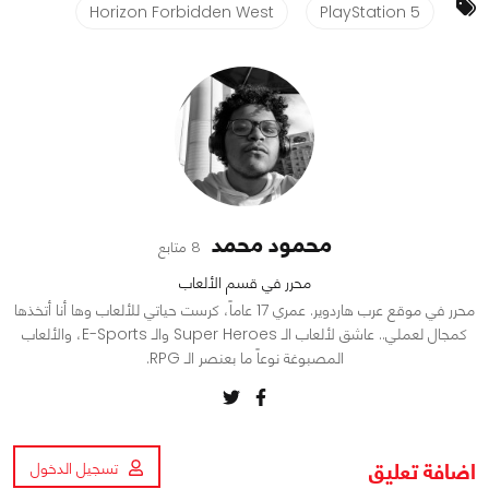
Horizon Forbidden West
PlayStation 5
محمود محمد
8 متابع
محرر في قسم الألعاب
محرر في موقع عرب هاردوير. عمري 17 عاماً، كرست حياتي للألعاب وها أنا أتخذها
كمجال لعملي.. عاشق لألعاب الـ Super Heroes والـ E-Sports، والألعاب
المصبوغة نوعاً ما بعنصر الـ RPG.
اضافة تعليق
تسجيل الدخول