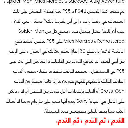
Sackboy: A Big Adventure و Spider-Man: Miles Morales ،
تم تطوير كلتا اللعبتين لـ PS4 و PS5 وتم إطلاق اللعبتين على تلك
المنصات في وقت واحد ، إلى أين يقودنا ذلك؟ حسنًا ، حتى الآن ،
يبدو أن اللعبة تعمل بشكل جيد ، تتمتع كل من Spider-Man
Remastered و Miles Morales على PS5 ببعض أنماط تتبع
الأشعة الرائعة وأوضاع 60 إطارًا تشعر وكأنك في المنزل ، على الرغم
من أنني أعتقد أننا نتوقع المزيد من الألعاب و العناوين التي تركز على
PS5 في المستقبل ، سيحدد الوقت فقط ما يفعله مطورو ألعاب
الطرف الثالث بألعابهم لأنهم يقررون ما إذا كانوا سيختارون ألعاب
Cross-Gen أو ألعاب بإصدارات أقل بمزيد من الصقل أم لا ، ولكن
على الأقل في النهاية Sony يبدو أنها تسير على ما يرام وربما لا تملك
الكثير مما يدعو للقلق بخصوص هذه المشكلة.
الندم ، ثم الندم ، ثم الندم.