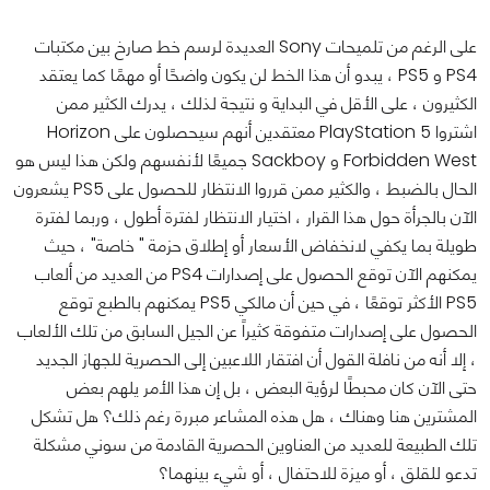
على الرغم من تلميحات Sony العديدة لرسم خط صارخ بين مكتبات
PS4 و PS5 ، يبدو أن هذا الخط لن يكون واضحًا أو مهمًا كما يعتقد
الكثيرون ، على الأقل في البداية و نتيجة لذلك ، يدرك الكثير ممن
اشتروا PlayStation 5 معتقدين أنهم سيحصلون على Horizon
Forbidden West و Sackboy جميعًا لأنفسهم ولكن هذا ليس هو
الحال بالضبط ، والكثير ممن قرروا الانتظار للحصول على PS5 يشعرون
الآن بالجرأة حول هذا القرار ، اختيار الانتظار لفترة أطول ، وربما لفترة
طويلة بما يكفي لانخفاض الأسعار أو إطلاق حزمة " خاصة" ، حيث
يمكنهم الآن توقع الحصول على إصدارات PS4 من العديد من ألعاب
PS5 الأكثر توقعًا ، في حين أن مالكي PS5 يمكنهم بالطبع توقع
الحصول على إصدارات متفوقة كثيراً عن الجيل السابق من تلك الألعاب
، إلا أنه من نافلة القول أن افتقار اللاعبين إلى الحصرية للجهاز الجديد
حتى الآن كان محبطًا لرؤية البعض ، بل إن هذا الأمر يلهم بعض
المشترين هنا وهناك ، هل هذه المشاعر مبررة رغم ذلك؟ هل تشكل
تلك الطبيعة للعديد من العناوين الحصرية القادمة من سوني مشكلة
تدعو للقلق ، أو ميزة للاحتفال ، أو شيء بينهما؟