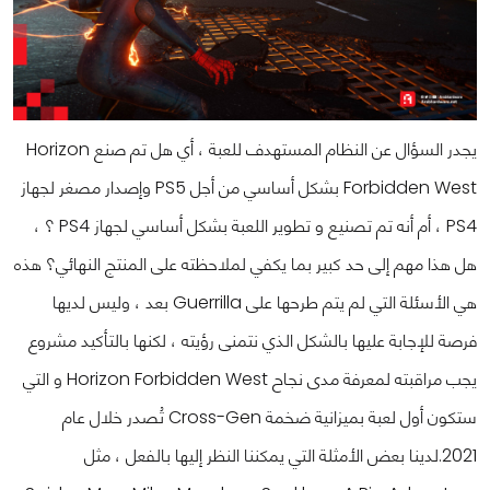
يجدر السؤال عن النظام المستهدف للعبة ، أي هل تم صنع Horizon
Forbidden West بشكل أساسي من أجل PS5 وإصدار مصغر لجهاز
PS4 ، أم أنه تم تصنيع و تطوير اللعبة بشكل أساسي لجهاز PS4 ؟ ،
هل هذا مهم إلى حد كبير بما يكفي لملاحظته على المنتج النهائي؟ هذه
هي الأسئلة التي لم يتم طرحها على Guerrilla بعد ، وليس لديها
فرصة للإجابة عليها بالشكل الذي نتمنى رؤيته ، لكنها بالتأكيد مشروع
يجب مراقبته لمعرفة مدى نجاح Horizon Forbidden West و التي
ستكون أول لعبة بميزانية ضخمة Cross-Gen تُصدر خلال عام
2021.
لدينا بعض الأمثلة التي يمكننا النظر إليها بالفعل ، مثل