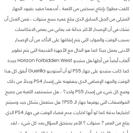
كلفت مطورًا بإنتاج نسختين من اللعبة ، أحدهما مقيد بقيود الجهاز
المنزلي من الجيل السابق الذي يبلغ عمره سبع سنوات ، فمن العدل أن
تشك في أن الإصدار الأكثر حداثة قد يعاني من بعض الانتكاسات
بسبب الوقت والموارد التي يتم إنفاقها على التأكد من أن الإصدار
الأدنى يعمل جيدًا كما هو الحال مع الأجهزة القديمة التي يتم تطوير
ألعاب أيضاً من أجلها.
هل ستبدو Horizon Forbidden West جيدة
كما كانت ستبدو على جهاز PS5 لو أن أستوديو Guerilla أنفق كل هذا
الوقت والجهد الإضافي الذي ينفقونه على إصدار PS4 وبدلاً من ذلك
وضع كل شيء في إصدار PS5 واحد؟ ، هل ستستفيد اللعبة من جميع
المواصفات التي يوفرها جهاز الـ PS5؟ هل ستعمل بشكل جيد وسيتم
اختبارها بدقة كما لو أنها اختارت عدم قضاء الوقت في جهاز PS4 الذي
يبلغ من العمر 7 سنوات ؟ الأمر يستحق السؤال.
بعد كل شيء ، لقد