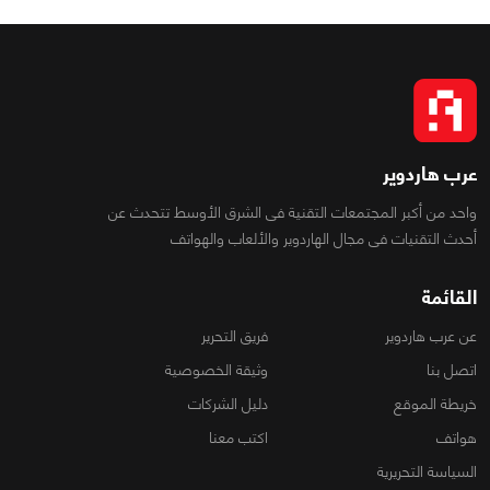
عرب هاردوير
واحد من أكبر المجتمعات التقنية فى الشرق الأوسط تتحدث عن
أحدث التقنيات فى مجال الهاردوير والألعاب والهواتف
القائمة
عن عرب هاردوير
فريق التحرير
اتصل بنا
وثيقة الخصوصية
خريطة الموقع
دليل الشركات
هواتف
اكتب معنا
السياسة التحريرية