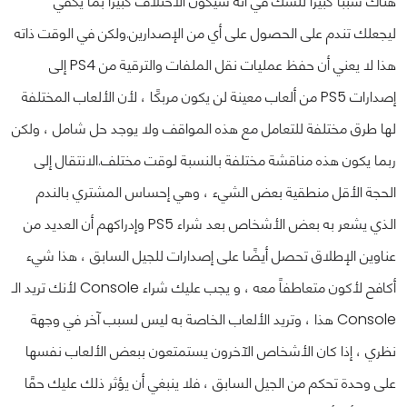
هناك سببًا كبيرًا للشك في أنه سيكون الاختلاف كبيرًا بما يكفي
ليجعلك تندم على الحصول على أي من الإصدارين.
ولكن في الوقت ذاته
هذا لا يعني أن حفظ عمليات نقل الملفات والترقية من PS4 إلى
إصدارات PS5 من ألعاب معينة لن يكون مربكًا ، لأن الألعاب المختلفة
لها طرق مختلفة للتعامل مع هذه المواقف ولا يوجد حل شامل ، ولكن
ربما يكون هذه مناقشة مختلفة بالنسبة لوقت مختلف.
الانتقال إلى
الحجة الأقل منطقية بعض الشيء ، وهي إحساس المشتري بالندم
الذي يشعر به بعض الأشخاص بعد شراء PS5 وإدراكهم أن العديد من
عناوين الإطلاق تحصل أيضًا على إصدارات للجيل السابق ، هذا شيء
أكافح لأكون متعاطفاً معه ، و يجب عليك شراء Console لأنك تريد الـ
Console هذا ، وتريد الألعاب الخاصة به ليس لسبب آخر في وجهة
نظري ، إذا كان الأشخاص الآخرون يستمتعون ببعض الألعاب نفسها
على وحدة تحكم من الجيل السابق ، فلا ينبغي أن يؤثر ذلك عليك حقًا